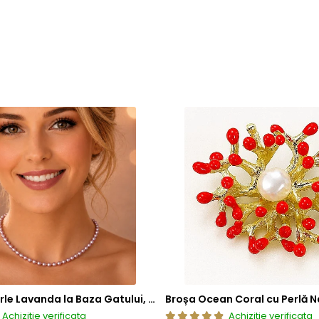
Colier cu Perle Lavanda la Baza Gatului, de 4-5 mm, Perle Rare, Calitate AAA+, Aur 14K | KASKADDA®
Broșa Ocean Coral cu Perlă N
Achizitie verificata
Achizitie verificata