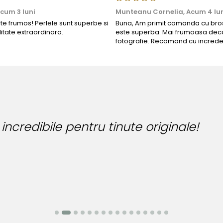
cum 3 luni
Munteanu Cornelia,
Acum 4 lu
rte frumos! Perlele sunt superbe si
Buna, Am primit comanda cu bros
litate extraordinara.
este superba. Mai frumoasa deca
fotografie. Recomand cu increde