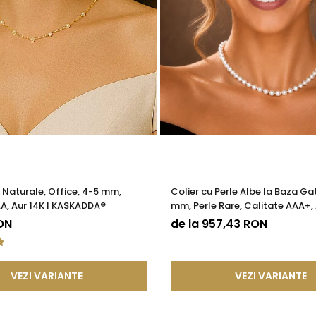
e Naturale, Office, 4-5 mm,
Colier cu Perle Albe la Baza Gat
A, Aur 14K | KASKADDA®
mm, Perle Rare, Calitate AAA+, 
KASKADDA®
ON
de la 957,43 RON
VEZI VARIANTE
VEZI VARIANTE