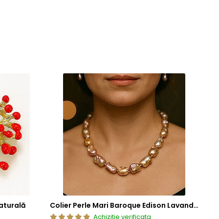
aturală
Colier Perle Mari Baroque Edison Lavandă, Calitatea AAA, Aur 14K | KASKADDA®
Achizitie verificata