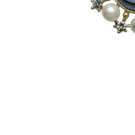
Seturi Perle cu Argint
Brățări cu Perle
Pandantive cu Perle
Brose cu Perle