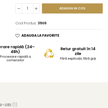
ADAUGA IN COS
Cod Produs:
3906
ADAUGA LA FAVORITE
vrare rapidă (24–
Retur gratuit în 14
48h)
zile
Procesare rapidă a
Fără explicații, fără griji
comenzilor
W-URI
(1)