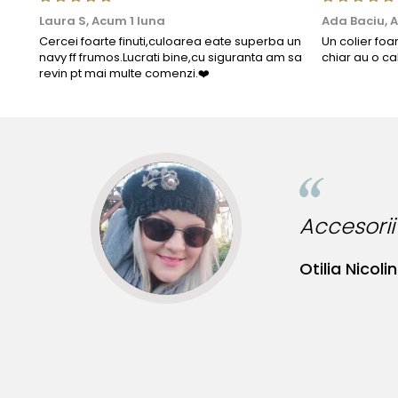
Laura S,
Acum 1 luna
Ada Baciu,
A
Cercei foarte finuti,culoarea eate superba un
Un colier foa
navy ff frumos.Lucrati bine,cu siguranta am sa
chiar au o ca
revin pt mai multe comenzi.❤️
nute originale!