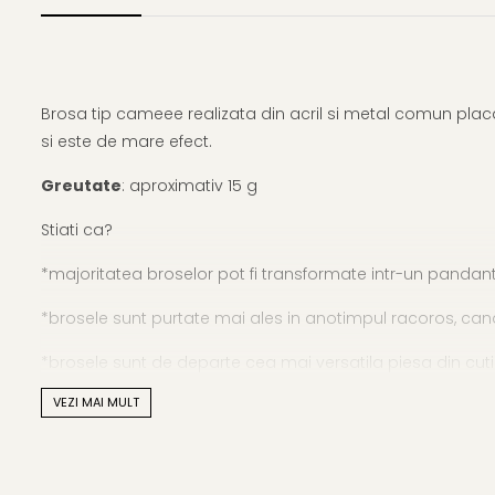
Brosa tip cameee realizata din acril si metal comun plac
si este de mare efect.
Greutate
: aproximativ 15 g
Stiati ca?
*majoritatea broselor pot fi transformate intr-un pandantiv 
*brosele sunt purtate mai ales in anotimpul racoros, cand ma
*brosele sunt de departe cea mai versatila piesa din cutiut
VEZI MAI MULT
Descoperiți aici:
25 de moduri inedite de a folosi o broșă
**
Bijuteriile cu perle naturale
vor ajunge la dumneavoast
naturale) si saculet pentru pastrarea bijuteriilor.