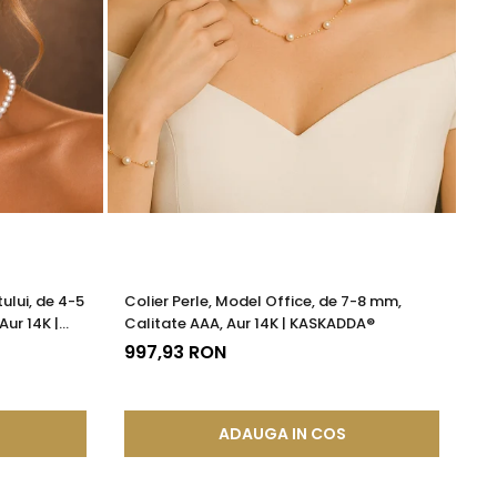
ului, de 4-5
Colier Perle, Model Office, de 7-8 mm,
Br
Aur 14K |
Calitate AAA, Aur 14K | KASKADDA®
13
997,93 RON
ADAUGA IN COS