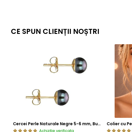
CE SPUN CLIENȚII NOȘTRI
Cercei Perle Naturale Negre 5-6 mm, Buton AAA, Aur 14K (aur 585), Tip Șurub | KASKADDA®
Achizitie verificata