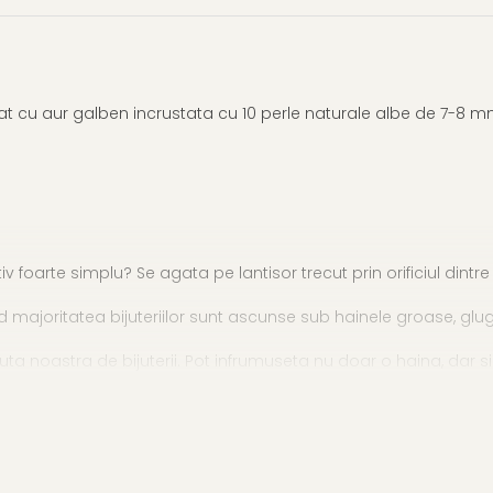
at cu aur galben incrustata cu 10 perle naturale albe de 7-8 
foarte simplu? Se agata pe lantisor trecut prin orificiul dintre 
joritatea bijuteriilor sunt ascunse sub hainele groase, gluga sau
a noastra de bijuterii. Pot infrumuseta nu doar o haina, dar si 
ra intr-o cutiuta de bijuterii impreuna cu alte cadouri: mostre