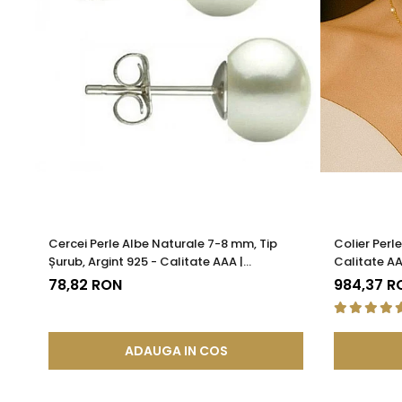
Cercei Perle Albe Naturale 7-8 mm, Tip
Colier Perl
Șurub, Argint 925 - Calitate AAA |
Calitate AA
KASKADDA®
78,82 RON
984,37 R
ADAUGA IN COS