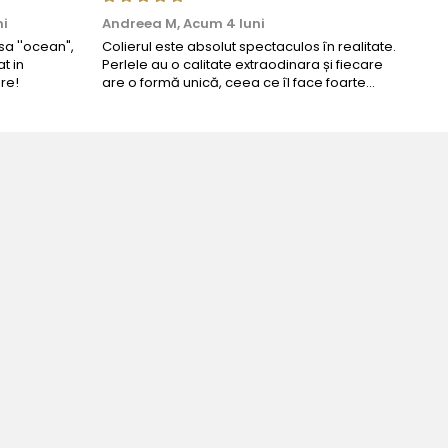
ni
Andreea M,
Acum 4 luni
Mar
a ''ocean",
Colierul este absolut spectaculos în realitate.
Un c
t in
Perlele au o calitate extraodinara și fiecare
coma
re!
are o formă unică, ceea ce îl face foarte
comp
special. Nu seamănă cu nimic din ce am văzut
până acum. L-am purtat la un eveniment și am
primit multe ...
Bijuteria perfecta pentru ziua perfe
Bianca Manea-Mocan