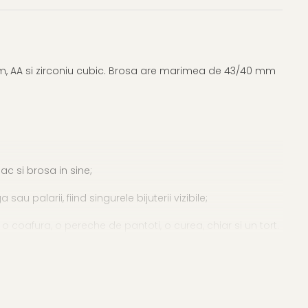
mm, AA si zirconiu cubic. Brosa are marimea de 43/40 mm
ac si brosa in sine;
 palarii, fiind singurele bijuterii vizibile;
o coafura, o pereche de pantoti, o curea, chiar si un tort.
 de perle, certificat de garantie (garantie 100% perle