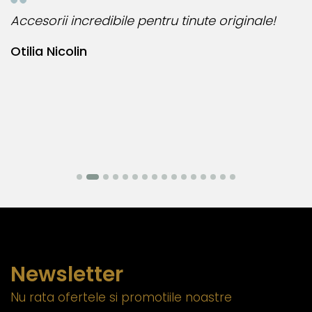
Accesorii incredibile pentru tinute originale!
B
Otilia Nicolin
B
Newsletter
Nu rata ofertele si promotiile noastre