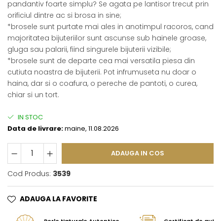
pandantiv foarte simplu? Se agata pe lantisor trecut prin
orificiul dintre ac si brosa in sine;
*brosele sunt purtate mai ales in anotimpul racoros, cand
majoritatea bijuteriilor sunt ascunse sub hainele groase,
gluga sau palarii, fiind singurele bijuterii vizibile;
*brosele sunt de departe cea mai versatila piesa din
cutiuta noastra de bijuterii. Pot infrumuseta nu doar o
haina, dar si o coafura, o pereche de pantoti, o curea,
chiar si un tort.
IN STOC
Data de livrare:
maine, 11.08.2026
ADAUGA IN COS
Cod Produs:
3539
ADAUGA LA FAVORITE
Perle Naturale Autentice
Certificat de aute