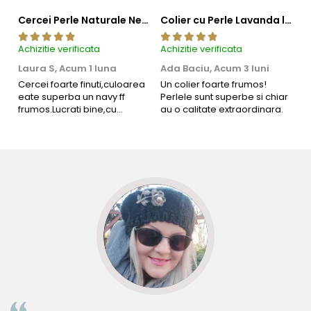
Cercei Perle Naturale Negre 5-6 mm, Buton AAA, Aur 14K (aur 585), Tip Șurub | KASKADDA®
Colier cu Perle Lavanda la Baza Gatului, de 4-5 mm, Perle Rare, Calitate AAA+, Aur 14K | KASKADDA®
Achizitie verificata
Achizitie verificata
Ac
Laura S,
Acum 1 luna
Ada Baciu,
Acum 3 luni
M
4
Cercei foarte finuti,culoarea
Un colier foarte frumos!
eate superba un navy ff
Perlele sunt superbe si chiar
B
frumos.Lucrati bine,cu
au o calitate extraordinara.
b
siguranta am sa revin pt mai
s
multe comenzi.❤️
d
R