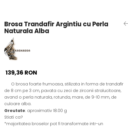
Seturi Perle cu Argint
Brățări cu Perle
Pandantive cu Perle
Brosa Trandafir Argintiu cu Perla
Brose cu Perle
Naturala Alba
139,36 RON
O brosa foarte frumoasa, stilizata in forma de trandafir
de 8 cm pe 3 cm, pavata cu zeci de zirconii stralucitoare,
avand o perla naturala, rotunda, mare, de 9-10 mm, de
culoare alba.
Greutate
: aproximativ 18.00 g
Stiati ca?
*majoritatea broselor pot fi transformate intr-un