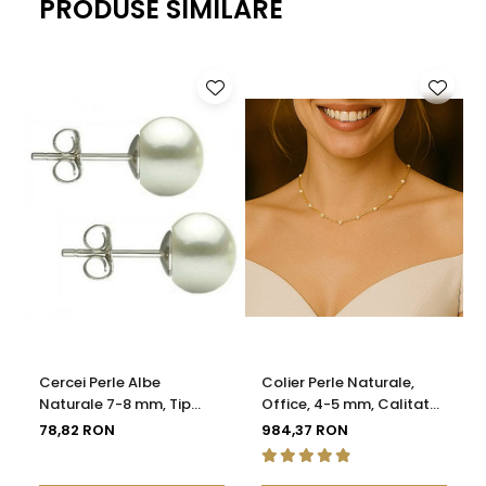
PRODUSE SIMILARE
Cercei Perle Albe
Colier Perle Naturale,
Naturale 7-8 mm, Tip
Office, 4-5 mm, Calitate
Șurub, Argint 925 -
AAA, Aur 14K | KASKADDA®
78,82 RON
984,37 RON
Calitate AAA |
KASKADDA®