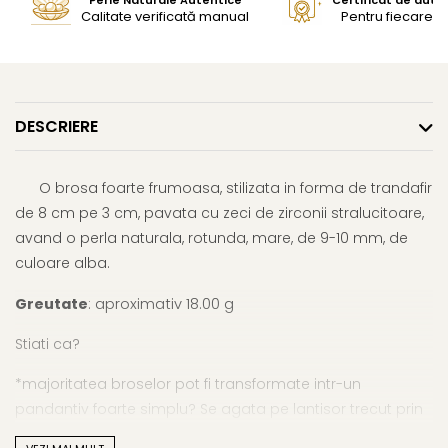
Calitate verificată manual
Pentru fiecare bi
DESCRIERE
O brosa foarte frumoasa, stilizata in forma de trandafir
de 8 cm pe 3 cm, pavata cu zeci de zirconii stralucitoare,
avand o perla naturala, rotunda, mare, de 9-10 mm, de
culoare alba.
Greutate
: aproximativ 18.00 g
Stiati ca?
*majoritatea broselor pot fi transformate intr-un
pandantiv foarte simplu? Se agata pe lantisor trecut prin
orificiul dintre ac si brosa in sine;