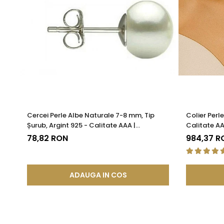
Cercei Perle Albe Naturale 7-8 mm, Tip
Colier Perl
Șurub, Argint 925 - Calitate AAA |
Calitate AA
KASKADDA®
78,82 RON
984,37 R
ADAUGA IN COS