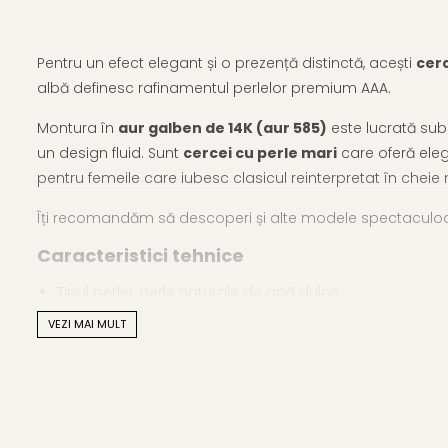
Pentru un efect elegant și o prezență distinctă, acești
cerc
albă definesc rafinamentul perlelor premium AAA.
Montura în
aur galben de 14K (aur 585)
este lucrată sub 
un design fluid. Sunt
cercei cu perle mari
care oferă elega
pentru femeile care iubesc clasicul reinterpretat în chei
Îți recomandăm să descoperi și alte modele spectacul
Caracteristici tehnice
Tipul perlei: perle naturale de apă dulce
VEZI MAI MULT
Calitate perle: AAA
Culoare perle: alb natural
Formă: rotundă