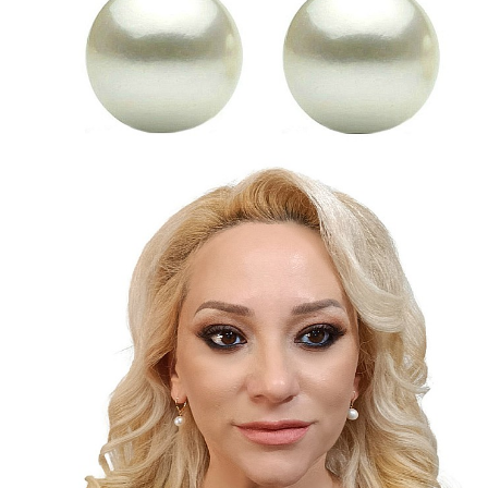
Seturi Perle cu Argint
Brățări cu Perle
Pandantive cu Perle
Brose cu Perle