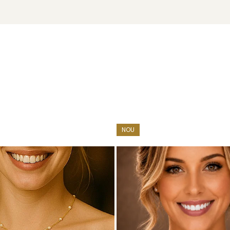
ur 585)
ADDA
NOU
u marcă înregistrată în 27 de țări. Toate produsele sunt reali
e însoțită de un certificat de garanție și autenticitate care ates
le mari sunt expresia luxului discret și a feminității sigure pe s
nsforma acești cercei într-un set care cucerește prin eleganță 