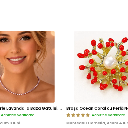
Colier cu Perle Lavanda la Baza Gatului, de 4-5 mm, Perle Rare, Calitate AAA+, Aur 14K | KASKADDA®
Broșa Ocean Coral cu Perlă N
Achizitie verificata
Achizitie verificata
cum 3 luni
Munteanu Cornelia,
Acum 4 lu