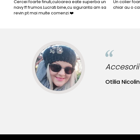
Cercei foarte finuti,culoarea eate superba un
Un colier foa
navy ff frumos.Lucrati bine,cu siguranta am sa
chiar au o ca
revin pt mai multe comenzi.❤️
Informatii despre structura interna a componentelor din
Pentru a asigura functionalitatea optima, durabilitatea si
Astfel, inchizatorile din aur si argint, tortitele cerceilor d
Aceasta metoda de fabricatie reprezinta un standard gl
durabilitatea produselor.
Prezenta acestor mici componen
influenteaza estetica, ci sunt indispensabile pentru a garant