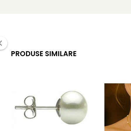
Dimensiune perle: 10 mm
Lustru: luciu intens, de calitate superioară
Suprafață: netedă, cu imperfecțiuni aproape invizibile
Montură: tortiță închisă model lalea, aur galben 14K (a
Lungime cercei: aprox. 29 mm
PRODUSE SIMILARE
Greutate: aprox. 2,80 g / pereche
Certificare: certificat de garanție și autenticitate KASK
Ambalaj: cutie cadou elegantă
KASKADDA
este un brand european de bijuterii premium, c
metale prețioase certificate. Fiecare bijuterie cu perle est
O bijuterie care nu trece neobservată – acești cercei cu per
Un
colier cu perle
și o
brățară cu perle
asortată pot tra