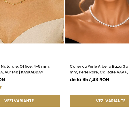
e Naturale, Office, 4-5 mm,
Colier cu Perle Albe la Baza Gat
A, Aur 14K | KASKADDA®
mm, Perle Rare, Calitate AAA+, 
KASKADDA®
ON
de la 957,43 RON
VEZI VARIANTE
VEZI VARIANTE