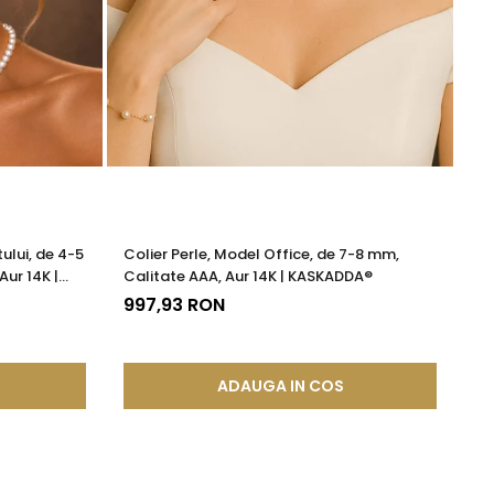
ului, de 4-5
Colier Perle, Model Office, de 7-8 mm,
Br
Aur 14K |
Calitate AAA, Aur 14K | KASKADDA®
13
997,93 RON
ADAUGA IN COS