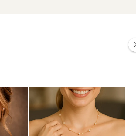
zate din perle naturale selectate manual, montate în
tă proveniența naturală a perlelor.
ine.
și armonie vizuală.