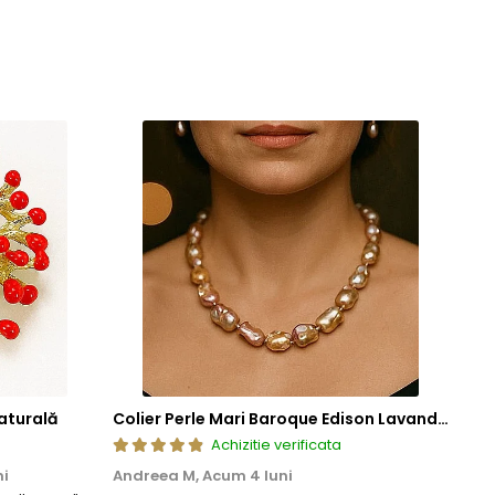
aturală
Colier Perle Mari Baroque Edison Lavandă, Calitatea AAA, Aur 14K | KASKADDA®
Achizitie verificata
ni
Andreea M,
Acum 4 luni
Mar