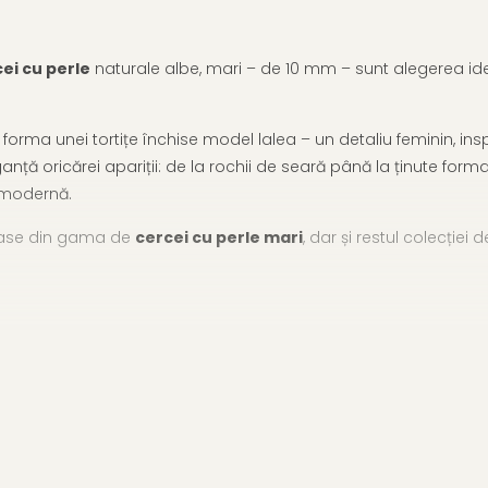
ei cu perle
naturale albe, mari – de 10 mm – sunt alegerea idea
forma unei tortițe închise model lalea – un detaliu feminin, inspi
nță oricărei apariții: de la rochii de seară până la ținute forma
e modernă.
oase din gama de
cercei cu perle mari
, dar și restul colecției 