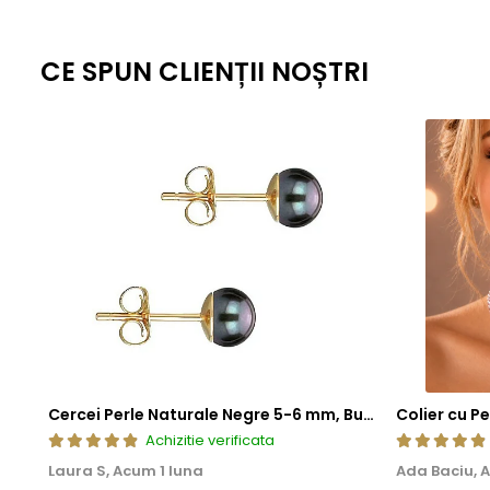
CE SPUN CLIENȚII NOȘTRI
Cercei Perle Naturale Negre 5-6 mm, Buton AAA, Aur 14K (aur 585), Tip Șurub | KASKADDA®
Achizitie verificata
Laura S,
Acum 1 luna
Ada Baciu,
A