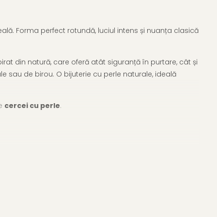
lă. Forma perfect rotundă, luciul intens și nuanța clasică
rat din natură, care oferă atât siguranță în purtare, cât și
le sau de birou. O bijuterie cu perle naturale, ideală
de
cercei cu perle
.