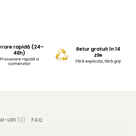
vrare rapidă (24–
Retur gratuit în 14
48h)
zile
Procesare rapidă a
Fără explicații, fără griji
comenzilor
EW-URI
(0)
FAQ