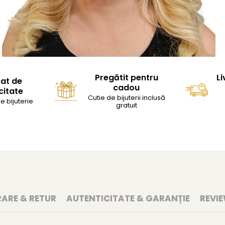
Pregătit pentru
Li
cat de
cadou
citate
Cutie de bijuterii inclusă
e bijuterie
gratuit
RARE & RETUR
AUTENTICITATE & GARANȚIE
REVI