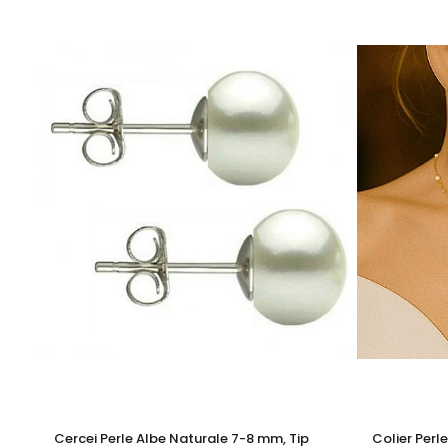
Greutate: aproximativ 50 g
KASKADDA®
este un brand european de bijuterii premium, 
montate în metale prețioase certificate. Fiecare bijuterie 
Adaugă acest colier cu perle naturale negre în colecția ta
Acest colier capătă și mai mult farmec atunci când este aso
Cercei Perle Albe Naturale 7-8 mm, Tip
Colier Perl