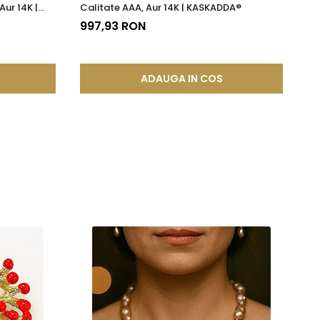
Aur 14K |
Calitate AAA, Aur 14K | KASKADDA®
13
997,93 RON
ADAUGA IN COS