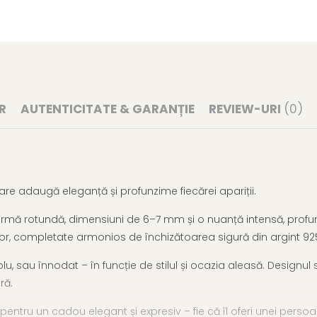
R
AUTENTICITATE & GARANȚIE
REVIEW-URI
(0)
re adaugă eleganță și profunzime fiecărei apariții.
formă rotundă, dimensiuni de 6–7 mm și o nuanță intensă, profund
rlelor, completate armonios de închizătoarea sigură din argint 925
lu, sau înnodat – în funcție de stilul și ocazia aleasă. Designul 
ră.
ntru un cadou elegant și expresiv – fie că îl oferi unei persoane a