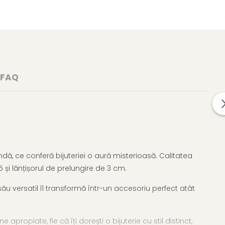
FAQ
ă, ce conferă bijuteriei o aură misterioasă. Calitatea
 și lănțișorul de prelungire de 3 cm.
său versatil îl transformă într-un accesoriu perfect atât
propiate, fie că îți dorești o bijuterie cu stil distinct,