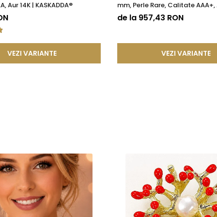
A, Aur 14K | KASKADDA®
mm, Perle Rare, Calitate AAA+, 
KASKADDA®
ON
de la 957,43 RON
VEZI VARIANTE
VEZI VARIANTE