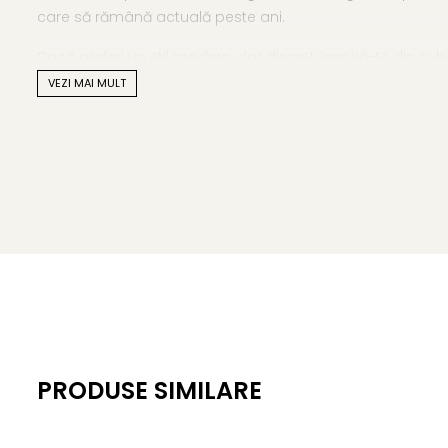
care să rămână actuală peste ani.
Dacă preferi un stil modern, dar discret, inspiră-te din s
VEZI MAI MULT
Caracteristici tehnice
Tipul perlelor: perle naturale de apă dulce
Material: perle naturale de apă dulce, calitatea AA+ și 
Calitate perle: AA+
Forma perle: rotundă
Mărime perle: 6–7 mm
Lustru perle: de calitate înaltă
Lungime colier: 120 cm + lănțișor de prelungire din argi
PRODUSE SIMILARE
Închizătoare: argint 925