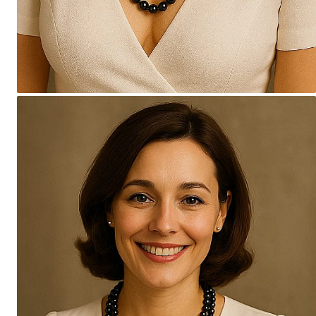
Seturi Perle cu Argint
Brățări cu Perle
Pandantive cu Perle
Brose cu Perle