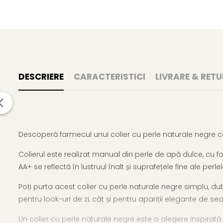
DESCRIERE
CARACTERISTICI
LIVRARE & RETU
Descoperă farmecul unui colier cu perle naturale negre ca
Colierul este realizat manual din perle de apă dulce, cu 
AA+ se reflectă în lustruul înalt și suprafețele fine ale pe
Poți purta acest colier cu perle naturale negre simplu, dub
pentru look-uri de zi, cât și pentru apariții elegante de sea
Un colier cu perle naturale negre este o alegere inspirată pe