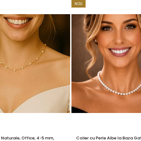
NOU
cu marcă înregistrată în 27 de țări. Toate produsele sunt reali
cu perle este însoțită de un certificat de garanție și autenticita
 sau oferă-l unei persoane speciale – este o bijuterie care aduce
ciat cu alte bijuterii din colecție. Vezi
cerceii cu perle
și
bră
e Naturale, Office, 4-5 mm,
Colier cu Perle Albe la Baza Gat