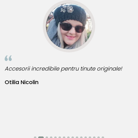
Accesorii incredibile pentru tinute originale!
B
Otilia Nicolin
B