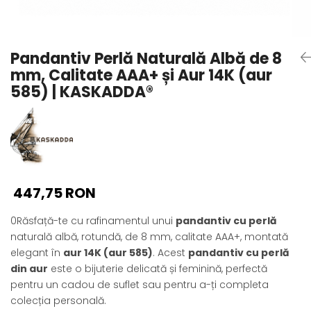
Seturi Perle cu Argint
Brățări cu Perle
Pandantive cu Perle
Pandantiv Perlă Naturală Albă de 8
Brose cu Perle
mm, Calitate AAA+ și Aur 14K (aur
585) | KASKADDA®
447,75 RON
0Răsfață-te cu rafinamentul unui
pandantiv cu perlă
naturală albă, rotundă, de 8 mm, calitate AAA+, montată
elegant în
aur 14K (aur 585)
. Acest
pandantiv cu perlă
din aur
este o bijuterie delicată și feminină, perfectă
pentru un cadou de suflet sau pentru a-ți completa
colecția personală.