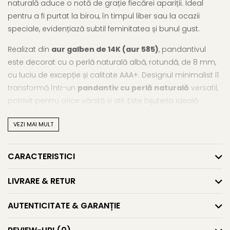
naturală aduce o notă de grație fiecărei apariții. Ideal
pentru a fi purtat la birou, în timpul liber sau la ocazii
speciale, evidențiază subtil feminitatea și bunul gust.
Realizat din
aur galben de 14K (aur 585)
, pandantivul
este decorat cu o perlă naturală albă, rotundă, de 8 mm,
cu luciu de excepție și calitate AAA+. Designul minimalist îl
transformă într-un
pandantiv cu perlă naturală
versatil,
potrivit pentru orice vârstă și stil. Este bijuteria ideală
pentru femeile care apreciază eleganța autentică și
VEZI MAI MULT
detaliile fine. Datorită dimensiunii echilibrate, poate fi
purtat zilnic sau în momente festive. Este, de asemenea,
un cadou deosebit pentru aniversări, ocazii importante
CARACTERISTICI
sau pur și simplu ca gest de afecțiune.
LIVRARE & RETUR
Caracteristici tehnice
Tip perlă: Perlă naturală de cultură
AUTENTICITATE & GARANȚIE
Culoare: Albă