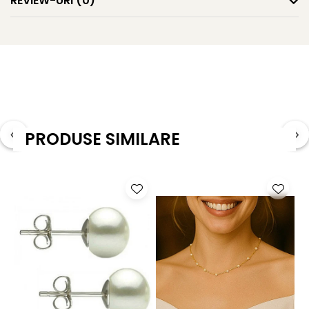
REVIEW-URI
(0)
Formă: Rotundă
Dimensiune perlă: 8 mm
Calitate perlă: AAA+
Metal: Aur galben 14K (aur 585)
Greutate totală: aproximativ 0.80 g
PRODUSE SIMILARE
Întrebări frecvente
Ce tip de perlă conține acest pandantiv?
Pandantivul este realizat cu o perlă naturală de cultură,
rotundă, albă, de calitate superioară AAA+.
Este potrivit pentru purtare zilnică?
Da, designul delicat și greutatea redusă îl fac ideal pentru
purtare zilnică, dar și pentru ocazii speciale.
Este potrivit pentru un cadou?