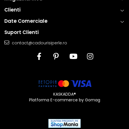
estetica, functionalitate si rezistenta, permitand bijuteriilor sa isi
pastreze frumusetea si valoarea in timp. Prin aplicarea acestor
Clienti
tehnici standardizate la nivel global, fiecare piesa ramane nu
Date Comerciale
doar eleganta, ci si sigura si rezistenta la uzura zilnica. Astfel,
clientii se pot bucura de bijuterii rafinate, concepute pentru a
Suport Clienti
oferi atat placere estetica, cat si fiabilitate de lunga durata.
contact@cadourisiperle.ro
KASKADDA®
Platforma E-commerce by Gomag