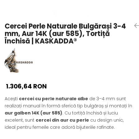
Seturi Perle cu Argint
Brățări cu Perle
Pandantive cu Perle
Cercei Perle Naturale Bulgărași 3-4
Brose cu Perle
mm, Aur 14K (aur 585), Tortiță
Închisă | KASKADDA®
1.306,64 RON
Acești
cercei cu perle naturale albe
de 3–4 mm sunt
realizați manual în formă sferică tip bulgăraș și montați în
aur galben 14K (aur 585)
. Cu tortiță închisă și luciu
excelent, sunt
cercei din aur cu perle
cu design unic,
ideal pentru femeile care adoră bijuteriile rafinate.