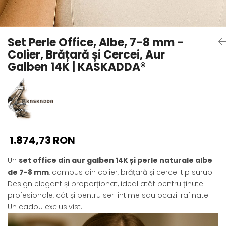
Seturi Perle cu Argint
Brățări cu Perle
Pandantive cu Perle
Set Perle Office, Albe, 7-8 mm -
Brose cu Perle
Colier, Brățară și Cercei, Aur
Galben 14K | KASKADDA®
1.874,73 RON
Un
set office din aur galben 14K și perle naturale albe
de 7-8 mm
, compus din colier, brățară și cercei tip surub.
Design elegant și proporționat, ideal atât pentru ținute
profesionale, cât și pentru seri intime sau ocazii rafinate.
Un cadou exclusivist.