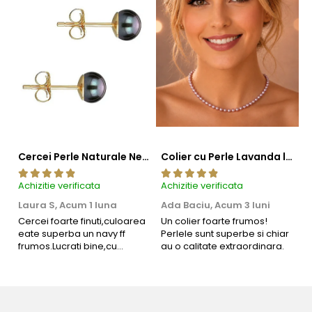
Cercei Perle Naturale Negre 5-6 mm, Buton AAA, Aur 14K (aur 585), Tip Șurub | KASKADDA®
Colier cu Perle Lavanda la Baza Gatului, de 4-5 mm, Perle Rare, Calitate AAA+, Aur 14K | KASKADDA®
Achizitie verificata
Achizitie verificata
Ac
Laura S,
Acum 1 luna
Ada Baciu,
Acum 3 luni
M
4
Cercei foarte finuti,culoarea
Un colier foarte frumos!
eate superba un navy ff
Perlele sunt superbe si chiar
B
frumos.Lucrati bine,cu
au o calitate extraordinara.
b
siguranta am sa revin pt mai
s
multe comenzi.❤️
d
Informatii despre structura interna a componentelor
R
din aur si argint utilizate in realizarea bijuteriilor