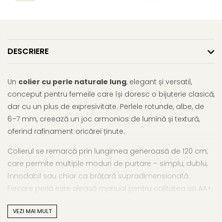
DESCRIERE
Un
colier cu perle naturale lung
, elegant și versatil,
conceput pentru femeile care își doresc o bijuterie clasică,
dar cu un plus de expresivitate. Perlele rotunde, albe, de
6–7 mm, creează un joc armonios de lumină și textură,
oferind rafinament oricărei ținute.
Colierul se remarcă prin lungimea generoasă de 120 cm,
care permite multiple moduri de purtare – simplu, dublu,
înnodabil sau chiar ca brățară supradimensionată.
Fiecare perlă este aleasă manual pentru calitatea sa AA+,
iar închizătoarea din argint 925 adaugă un plus de
VEZI MAI MULT
siguranță și eleganță, completând perfect designul.