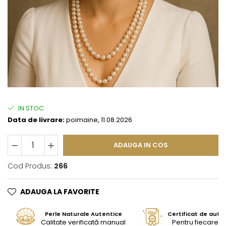
IN STOC
Data de livrare:
poimaine, 11.08.2026
ADAUGA IN COS
Cod Produs:
266
ADAUGA LA FAVORITE
Perle Naturale Autentice
Certificat de aute
Calitate verificată manual
Pentru fiecare bi