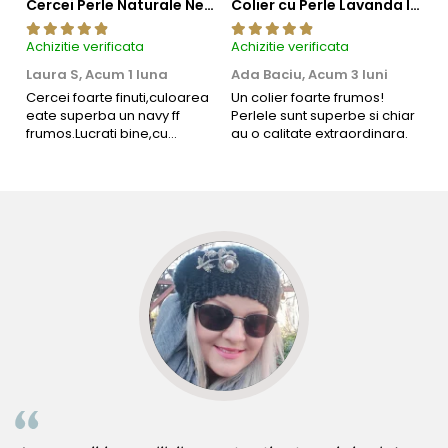
Cercei Perle Naturale Negre 5-6 mm, Buton AAA, Aur 14K (aur 585), Tip Șurub | KASKADDA®
Colier cu Perle Lavanda la Baza Gatului, de 4-5 mm, Perle Rare, Calitate AAA+, Aur 14K | KASKADDA®
Achizitie verificata
Achizitie verificata
Ac
Laura S,
Acum 1 luna
Ada Baciu,
Acum 3 luni
M
4
Cercei foarte finuti,culoarea
Un colier foarte frumos!
eate superba un navy ff
Perlele sunt superbe si chiar
B
frumos.Lucrati bine,cu
au o calitate extraordinara.
b
siguranta am sa revin pt mai
s
multe comenzi.❤️
d
R
Informatii despre structura interna a componentelor
din aur si argint utilizate in realizarea bijuteriilor