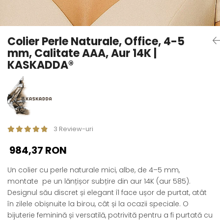
Seturi Perle cu Argint
Brățări cu Perle
Pandantive cu Perle
Colier Perle Naturale, Office, 4-5
Brose cu Perle
mm, Calitate AAA, Aur 14K |
KASKADDA®
3 Review-uri
984,37 RON
Un colier cu perle naturale mici, albe, de 4–5 mm,
montate pe un lănțișor subțire din aur 14K (aur 585).
Designul său discret și elegant îl face ușor de purtat, atât
în zilele obișnuite la birou, cât și la ocazii speciale. O
bijuterie feminină și versatilă, potrivită pentru a fi purtată cu