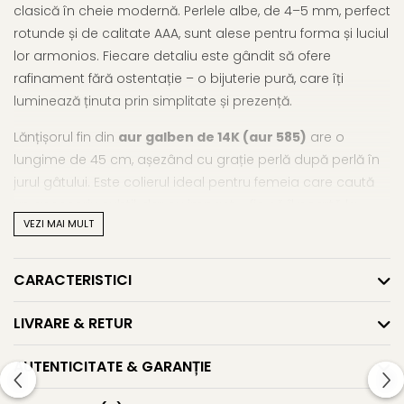
clasică în cheie modernă. Perlele albe, de 4–5 mm, perfect
rotunde și de calitate AAA, sunt alese pentru forma și luciul
lor armonios. Fiecare detaliu este gândit să ofere
rafinament fără ostentație – o bijuterie pură, care îți
luminează ținuta prin simplitate și prezență.
Lănțișorul fin din
aur galben de 14K (aur 585)
are o
lungime de 45 cm, așezând cu grație perlă după perlă în
jurul gâtului. Este colierul ideal pentru femeia care caută
un accesoriu subtil, dar cu impact – fie că îl poartă la
VEZI MAI MULT
birou, la o cină discretă sau la un eveniment formal.
Acest
colier cu perle naturale
este și o idee minunată
CARACTERISTICI
de dar: o bijuterie unică, cu valoare simbolică, care poate
fi oferită pentru a marca un moment important sau, pur și
LIVRARE & RETUR
simplu, din drag de frumos.
AUTENTICITATE & GARANȚIE
Poți descoperi și
alte modele de coliere cu perle mici
,
gândite pentru feminitate pură, sau să explorezi
întreaga