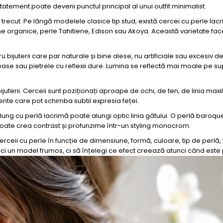
statement poate deveni punctul principal al unui outfit minimalist.
n trecut. Pe lângă modelele clasice tip stud, există cercei cu perle la
rme organice, perle Tahitiene, Edison sau Akoya. Această varietate fac
bijuterii care par naturale și bine alese, nu artificiale sau excesiv d
ioase sau pietrele cu reflexii dure. Lumina se reflectă mai moale pe su
ijuterii. Cerceii sunt poziționați aproape de ochi, de ten, de linia maxil
ente care pot schimba subtil expresia feței.
lung cu perlă lacrimă poate alungi optic linia gâtului. O perlă baroq
poate crea contrast și profunzime într-un styling monocrom.
erceii cu perle în funcție de dimensiune, formă, culoare, tip de perlă,
fici un model frumos, ci să înțelegi ce efect creează atunci când este 