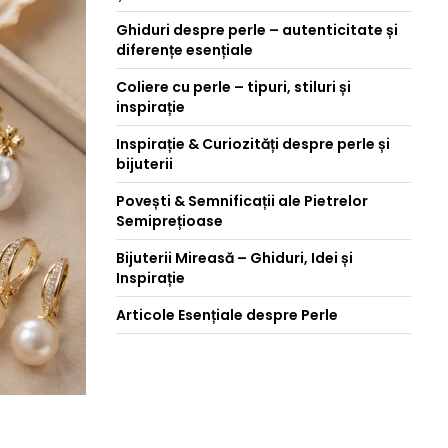
Ghiduri despre perle – autenticitate și
diferențe esențiale
Coliere cu perle – tipuri, stiluri și
inspirație
Inspirație & Curiozități despre perle și
bijuterii
Povești & Semnificații ale Pietrelor
Semiprețioase
Bijuterii Mireasă – Ghiduri, Idei și
Inspirație
Articole Esențiale despre Perle