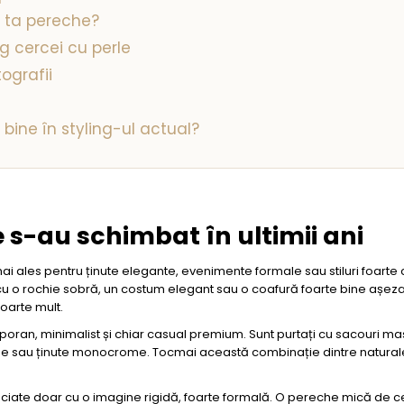
a ta pereche?
 cercei cu perle
ografii
bine în styling-ul actual?
re s-au schimbat în ultimii ani
 mai ales pentru ținute elegante, evenimente formale sau stiluri foarte c
 o rochie sobră, un costum elegant sau o coafură foarte bine așezată
foarte mult.
mporan, minimalist și chiar casual premium. Sunt purtați cu sacouri ma
fluide sau ținute monocrome. Tocmai această combinație dintre natural
asociate doar cu o imagine rigidă, foarte formală. O pereche mică de c