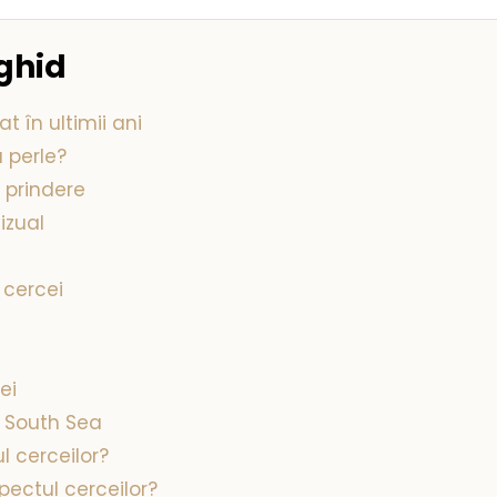
 ghid
t în ultimii ani
 perle?
 prindere
izual
 cercei
ei
i South Sea
l cerceilor?
pectul cerceilor?