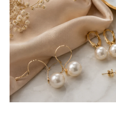
Seturi Perle cu Argint
Brățări cu Perle
Pandantive cu Perle
Brose cu Perle