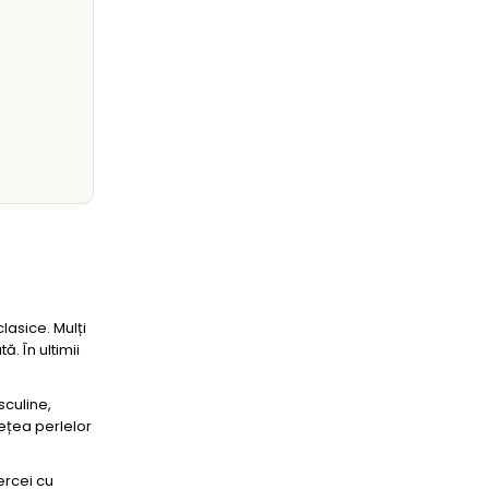
lasice. Mulți
. În ultimii
sculine,
ețea perlelor
ercei cu