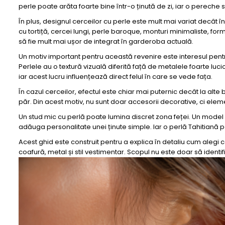
perle poate arăta foarte bine într-o ținută de zi, iar o pereche 
În plus, designul cerceilor cu perle este mult mai variat decât î
cu tortiță, cercei lungi, perle baroque, monturi minimaliste, fo
să fie mult mai ușor de integrat în garderoba actuală.
Un motiv important pentru această revenire este interesul pentru 
Perlele au o textură vizuală diferită față de metalele foarte luc
iar acest lucru influențează direct felul în care se vede fața.
În cazul cerceilor, efectul este chiar mai puternic decât la alte b
păr. Din acest motiv, nu sunt doar accesorii decorative, ci elem
Un stud mic cu perlă poate lumina discret zona feței. Un model 
adăuga personalitate unei ținute simple. Iar o perlă Tahitiană 
Acest ghid este construit pentru a explica în detaliu cum alegi c
coafură, metal și stil vestimentar. Scopul nu este doar să identi