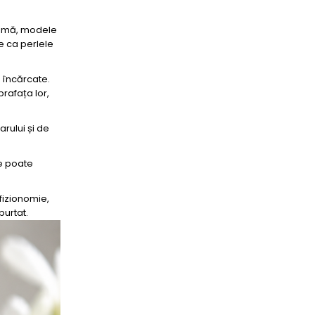
crimă, modele
e ca perlele
e încărcate.
prafața lor,
arului și de
ue poate
 fizionomie,
purtat.