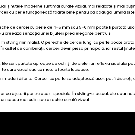
ual. Ținutele moderne sunt mai curate vizual, mai relaxate și mai puți
ceii cu perle funcționează foarte bine pentru că adaugă lumină și te
reche de cercei cu perle de 4–5 mm sau 5–6 mm poate fi purtată ușor 
Nu creează senzația unei bijuterii prea elegante pentru zi.
în styling minimalist. O pereche de cercei lungi cu perle poate arăta
 astfel de combinații, cerceii devin piesa principală, iar restul ținutei
. Ele sunt purtate aproape de ochi și de piele, iar reflexia sidefului p
oarte dure vizual sau cu metale foarte lucioase.
 în moduri diferite. Cerceii cu perle se adaptează ușor: pot fi discreți, 
 ca bijuterii pentru ocazii speciale. În styling-ul actual, ele apar nat
 un sacou masculin sau o rochie curată vizual.