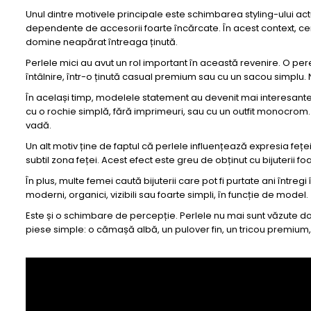
Unul dintre motivele principale este schimbarea styling-ului act
dependente de accesorii foarte încărcate. În acest context, cer
domine neapărat întreaga ținută.
Perlele mici au avut un rol important în această revenire. O pe
întâlnire, într-o ținută casual premium sau cu un sacou simplu. 
În același timp, modelele statement au devenit mai interesante 
cu o rochie simplă, fără imprimeuri, sau cu un outfit monocrom. În
vadă.
Un alt motiv ține de faptul că perlele influențează expresia feței
subtil zona feței. Acest efect este greu de obținut cu bijuterii f
În plus, multe femei caută bijuterii care pot fi purtate ani întregi
moderni, organici, vizibili sau foarte simpli, în funcție de model.
Este și o schimbare de percepție. Perlele nu mai sunt văzute doar
piese simple: o cămașă albă, un pulover fin, un tricou premium,