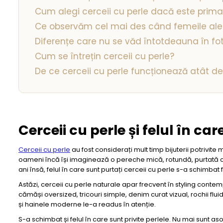
Cum alegi cerceii cu perle dacă este prim
Ce observăm cel mai des când femeile aleg
Diferențe care nu se văd întotdeauna în fot
Cum se întrețin cerceii cu perle?
De ce cerceii cu perle funcționează atât de 
Cerceii cu perle și felul în ca
Cerceii cu perle
au fost considerați mult timp bijuterii potrivite
oameni încă își imaginează o pereche mică, rotundă, purtată cu
ani însă, felul în care sunt purtați cerceii cu perle s-a schimbat 
Astăzi, cerceii cu perle naturale apar frecvent în styling conte
cămăși oversized, tricouri simple, denim curat vizual, rochii 
și hainele moderne le-a readus în atenție.
S-a schimbat și felul în care sunt privite perlele. Nu mai sunt 