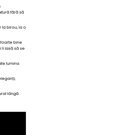
n
xtură fără să
la birou, la o
 foarte bine
 îi lasă să se
oate lumina
eleganți,
ural lângă