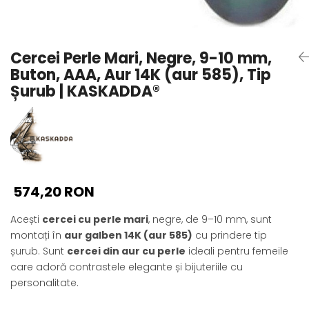
Seturi Perle cu Argint
Brățări cu Perle
Pandantive cu Perle
Cercei Perle Mari, Negre, 9-10 mm,
Brose cu Perle
Buton, AAA, Aur 14K (aur 585), Tip
Șurub | KASKADDA®
574,20 RON
Acești
cercei cu perle mari
, negre, de 9–10 mm, sunt
montați în
aur galben 14K (aur 585)
cu prindere tip
șurub. Sunt
cercei din aur cu perle
ideali pentru femeile
care adoră contrastele elegante și bijuteriile cu
personalitate.