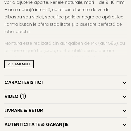
vor o bijuterie aparte. Perlele naturale, mari – de 9–10 mm
– au o nuanță intensă, cu reflexe discrete de verde,
albastru sau violet, specifice perlelor negre de apă dulce.
Forma buton le oferă stabilitate și o așezare perfectă pe
lobul urechii.
Montura este realizată din aur galben de 14K (aur 585), cu
prindere sigură tip șurub, confortabilă pentru purtare
zilnică. Acest model combină subtil clasicul cu misterul,
VEZI MAI MULT
fiind o alegere inspirată pentru femeile care preferă
cercei cu perle mari
cu o notă nonconformistă și
sofisticată.
CARACTERISTICI
Asemenea designuri regăsești și în selecția noastră
VIDEO
(1)
de
cercei cu perle mari
, parte din colecția extinsă
de
cercei cu perle
.
LIVRARE & RETUR
Caracteristici tehnice
AUTENTICITATE & GARANȚIE
Tipul perlei: perle naturale de apă dulce