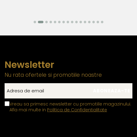
argintul sunt metale moi, iar componentele care necesita
o rezistenta mecanica ridicata trebuie realizate din
materiale mai dure pentru a asigura durabilitatea si
functionalitatea pe termen lung. Datorita compozitiei
metalurgice specifice, anumite elemente auxiliare
integrate in structura componentelor din aur si argint pot
manifesta proprietati feromagnetice, permitandu-le sa
interactioneze cu un camp magnetic extern. Aceasta
Newsletter
caracteristica este limitata exclusiv la aceste
componente functionale si nu influenteaza autenticitatea,
Nu rata ofertele si promotiile noastre
puritatea sau compozitia bijuteriei, care respecta
standardele industriei
Inchizatorile din aur si argint
contin un mic arc sau o
Vreau sa primesc newsletter cu promotiile magazinului.
tija metalica interna, realizata dintr-un aliaj metalic
Afla mai multe in
Politica de Confidentialitate
comun rezistent, care permite mecanismului de
deschidere si inchidere sa functioneze corect,
mentinandu-si elasticitatea in timp.