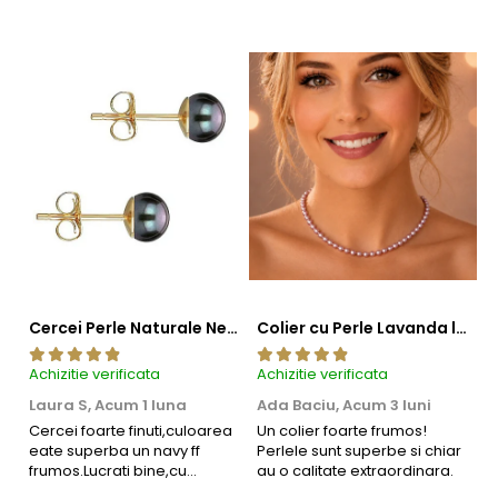
Cercei Perle Naturale Negre 5-6 mm, Buton AAA, Aur 14K (aur 585), Tip Șurub | KASKADDA®
Colier cu Perle Lavanda la Baza Gatului, de 4-5 mm, Perle Rare, Calitate AAA+, Aur 14K | KASKADDA®
Achizitie verificata
Achizitie verificata
Ac
Laura S,
Acum 1 luna
Ada Baciu,
Acum 3 luni
M
4
Informatii despre structura interna a componentelor
Cercei foarte finuti,culoarea
Un colier foarte frumos!
eate superba un navy ff
Perlele sunt superbe si chiar
B
din aur si argint utilizate in realizarea bijuteriilor
frumos.Lucrati bine,cu
au o calitate extraordinara.
b
siguranta am sa revin pt mai
s