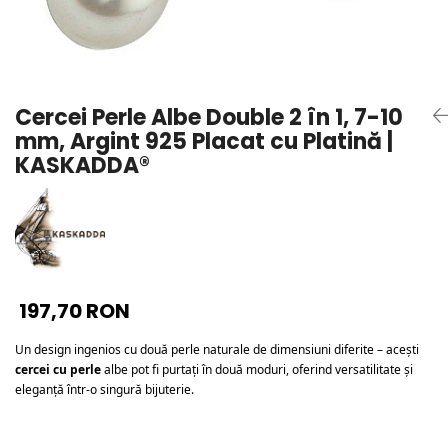
Seturi Perle cu Argint
Brățări cu Perle
Pandantive cu Perle
Brose cu Perle
Cercei Perle Albe Double 2 în 1, 7-10
mm, Argint 925 Placat cu Platină |
KASKADDA®
197,70 RON
Un design ingenios cu două perle naturale de dimensiuni diferite – acești 
cercei cu perle
 albe pot fi purtați în două moduri, oferind versatilitate și 
eleganță într-o singură bijuterie.