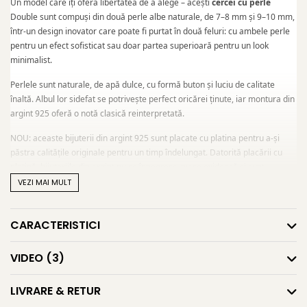
Un model care îți oferă libertatea de a alege – acești
cercei cu perle
Double sunt compuși din două perle albe naturale, de 7–8 mm și 9–10 mm,
într-un design inovator care poate fi purtat în două feluri: cu ambele perle
pentru un efect sofisticat sau doar partea superioară pentru un look
minimalist.
Perlele sunt naturale, de apă dulce, cu formă buton și luciu de calitate
înaltă. Albul lor sidefat se potrivește perfect oricărei ținute, iar montura din
argint 925 oferă o notă clasică reinterpretată.
NOU: aceaste bijuterii din argint 925 sunt placate cu platina pentru a-și
păstra calitățile originale pentru un timp îndelungat. Datorită placării cu
platină, bijuteriile din argint nu se înnegresc, nu se oxidează și sunt
rezistente la orice fel de decolorare. Vizual, prin placarea cu platină,
VEZI MAI MULT
bijuteriile din argint capătă o culoare un pic mai întunecată, foarte
asemănătoare culorii aurului alb.
CARACTERISTICI
Acești
cercei argint cu perle
sunt ideali pentru femeile care doresc o
piesă statement, dar care rămâne practică și adaptabilă – fie pentru zi, fie
VIDEO
(3)
pentru seară.
Asemenea designuri regăsești și în selecția noastră de
cercei cu perle
LIVRARE & RETUR
mari
, parte din colecția extinsă de
cercei cu perle
.