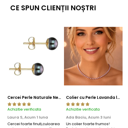
CE SPUN CLIENȚII NOȘTRI
Cercei Perle Naturale Negre 5-6 mm, Buton AAA, Aur 14K (aur 585), Tip Șurub | KASKADDA®
Colier cu Perle Lavanda la Baza Gatului, de 4-5 mm, Perle Rare, Calitate AAA+, Aur 14K | KASKADDA®
Achizitie verificata
Achizitie verificata
Ac
Laura S,
Acum 1 luna
Ada Baciu,
Acum 3 luni
M
4
Cercei foarte finuti,culoarea
Un colier foarte frumos!