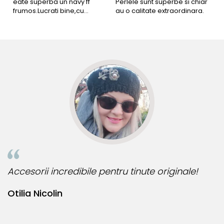
eate superba un navy ff
Perlele sunt superbe si chiar
B
frumos.Lucrati bine,cu
au o calitate extraordinara.
b
siguranta am sa revin pt mai
s
multe comenzi.❤️
d
R
Accesorii incredibile pentru tinute originale!
B
Otilia Nicolin
B