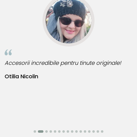
Accesorii incredibile pentru tinute originale!
B
Otilia Nicolin
B