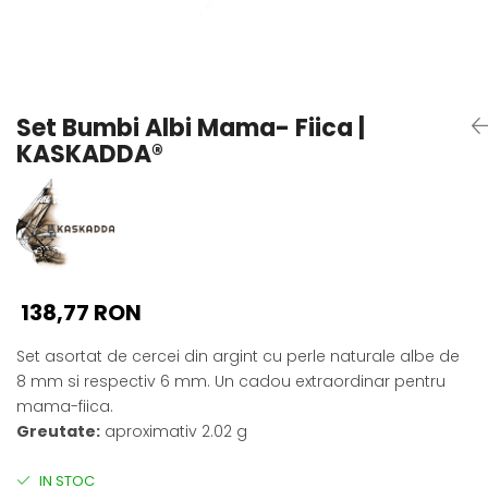
Seturi Perle cu Argint
Brățări cu Perle
Pandantive cu Perle
Brose cu Perle
Set Bumbi Albi Mama- Fiica |
KASKADDA®
138,77 RON
Set asortat de cercei din argint cu perle naturale albe de
8 mm si respectiv 6 mm. Un cadou extraordinar pentru
mama-fiica.
Greutate:
aproximativ 2.02 g
IN STOC