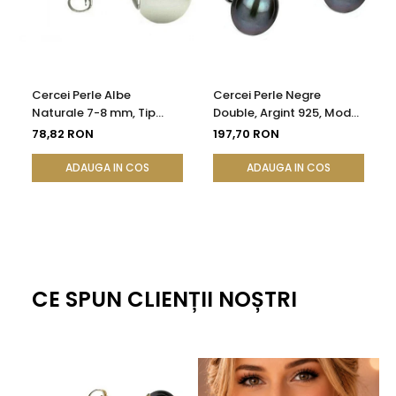
Cercei Perle Albe
Cercei Perle Negre
Naturale 7-8 mm, Tip
Double, Argint 925, Model
Șurub, Argint 925 -
2 în 1 | KASKADDA®
78,82 RON
197,70 RON
Calitate AAA |
KASKADDA®
ADAUGA IN COS
ADAUGA IN COS
CE SPUN CLIENȚII NOȘTRI