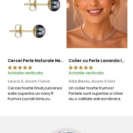
Cercei Perle Naturale Negre 5-6 mm, Buton AAA, Aur 14K (aur 585), Tip Șurub | KASKADDA®
Colier cu Perle Lavanda la Baza Gatului, de 4-5 mm, Perle Rare, Calitate AAA+, Aur 14K | KASKADDA®
Achizitie verificata
Achizitie verificata
Ac
Laura S,
Acum 1 luna
Ada Baciu,
Acum 3 luni
M
4
Cercei foarte finuti,culoarea
Un colier foarte frumos!
eate superba un navy ff
Perlele sunt superbe si chiar
B
frumos.Lucrati bine,cu
au o calitate extraordinara.
b
siguranta am sa revin pt mai
s
multe comenzi.❤️
d
R