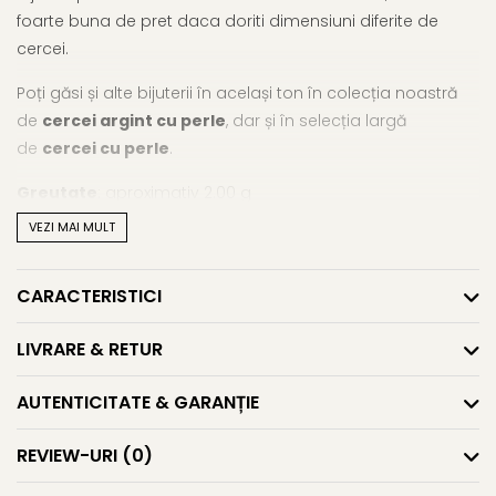
foarte buna de pret daca doriti dimensiuni diferite de
cercei.
Poți găsi și alte bijuterii în același ton în colecția noastră
de
cercei argint cu perle
, dar și în selecția largă
de
cercei cu perle
.
Greutate
: aproximativ 2.00 g
VEZI MAI MULT
Descoperă farmecul unei combinații perfecte.
Cerceii pot
fi asortați cu un
colier cu perle
și o
brățară cu perle
naturale pentru un look feminin și sofisticat.
CARACTERISTICI
LIVRARE & RETUR
AUTENTICITATE & GARANȚIE
REVIEW-URI
(0)