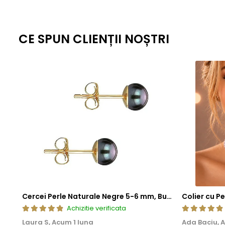
CE SPUN CLIENȚII NOȘTRI
Cercei Perle Naturale Negre 5-6 mm, Buton AAA, Aur 14K (aur 585), Tip Șurub | KASKADDA®
Achizitie verificata
Laura S,
Acum 1 luna
Ada Baciu,
A