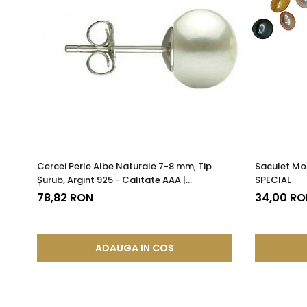
Cercei Perle Albe Naturale 7-8 mm, Tip
Saculet Mo
Șurub, Argint 925 - Calitate AAA |
SPECIAL
KASKADDA®
78,82 RON
34,00 RO
ADAUGA IN COS