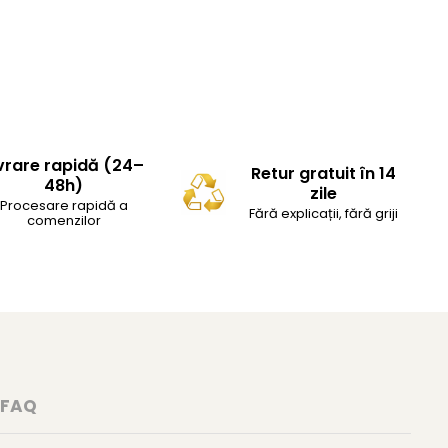
vrare rapidă (24–
Retur gratuit în 14
48h)
zile
Procesare rapidă a
Fără explicații, fără griji
comenzilor
FAQ