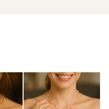
lar cu cel al aurului alb – elegant și modern.
nual, montate în metale prețioase certificate. Fiecare bijuterie cu perle