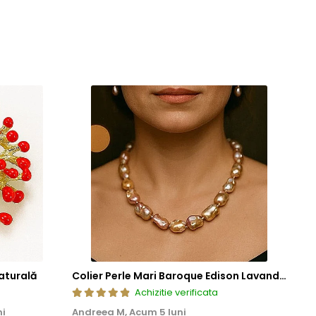
aturală
Colier Perle Mari Baroque Edison Lavandă, Calitatea AAA, Aur 14K | KASKADDA®
Achizitie verificata
ni
Andreea M,
Acum 5 luni
Mar