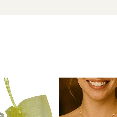
ntru o rezistență sporită la oxidare și decolorare. Placarea le oferă un aspect simi
ată în 27 de țări. Toate produsele sunt realizate din perle naturale selectate ma
niența naturală a perlelor.
declarație de stil, flexibilitate și eleganță pură.
funzime ținutei tale și o
brățară cu perle
care pune în valoare fiecare gest.