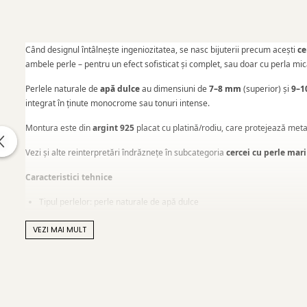
Când designul întâlnește ingeniozitatea, se nasc bijuterii precum acești
ce
ambele perle – pentru un efect sofisticat și complet, sau doar cu perla mică
Perlele naturale de
apă dulce
au dimensiuni de
7–8 mm
(superior) și
9–
integrat în ținute monocrome sau tonuri intense.
Montura este din
argint 925
placat cu platină/rodiu, care protejează metal
Vezi și alte reinterpretări îndrăznețe în subcategoria
cercei cu perle mari
Caracteristici tehnice
Tipul perlelor: perle naturale de apă dulce
Calitate perle: AAA
VEZI MAI MULT
Culoare perle: negru natural cu reflexe
Formă: buton
Dimensiune perle: 7–8 mm (sus), 9–10 mm (jos)