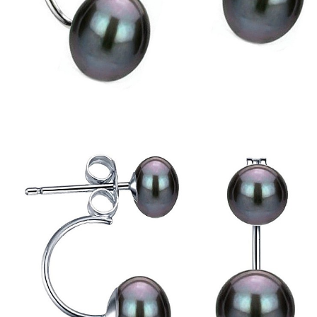
Seturi Perle cu Argint
Brățări cu Perle
Pandantive cu Perle
Brose cu Perle