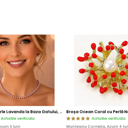
Colier cu Perle Lavanda la Baza Gatului, de 4-5 mm, Perle Rare, Calitate AAA+, Aur 14K | KASKADDA®
Broșa Ocean Coral cu Perlă N
Achizitie verificata
Achizitie verificata
cum 3 luni
Munteanu Cornelia,
Acum 4 lu