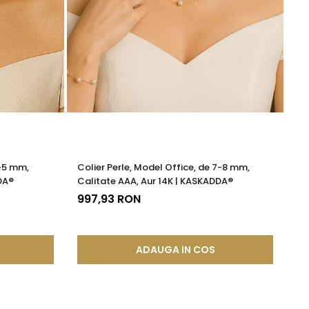
4-5 mm,
Colier Perle, Model Office, de 7-8 mm,
Pe
DA®
Calitate AAA, Aur 14K | KASKADDA®
14
997,93 RON
3
ADAUGA IN COS