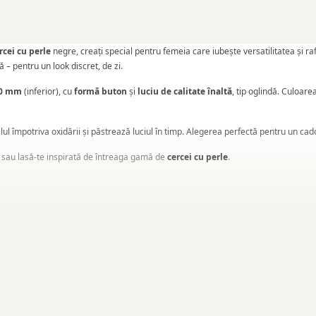
rcei cu perle
negre, creați special pentru femeia care iubește versatilitatea și 
 – pentru un look discret, de zi.
10 mm
(inferior), cu
formă buton
și
luciu de calitate înaltă
, tip oglindă. Culoare
ul împotriva oxidării și păstrează luciul în timp. Alegerea perfectă pentru un cadou
sau lasă-te inspirată de întreaga gamă de
cercei cu perle
.