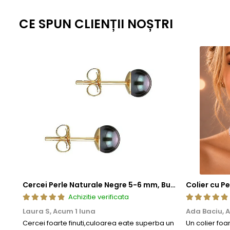
CE SPUN CLIENȚII NOȘTRI
Cercei Perle Naturale Negre 5-6 mm, Buton AAA, Aur 14K (aur 585), Tip Șurub | KASKADDA®
Achizitie verificata
Laura S,
Acum 1 luna
Ada Baciu,
A
Cercei foarte finuti,culoarea eate superba un
Un colier foa