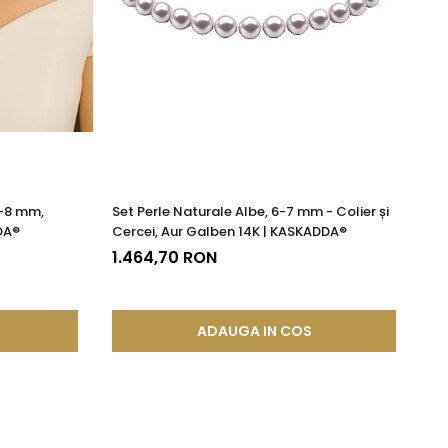
7-8 mm,
Set Perle Naturale Albe, 6-7 mm - Colier și
Pa
DA®
Cercei, Aur Galben 14K | KASKADDA®
11
KA
1.464,70 RON
5
ADAUGA IN COS