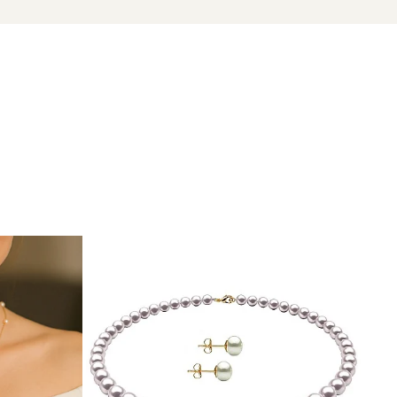
zate din perle naturale selectate manual, montate în
tă proveniența naturală a perlelor.
e mereu în tendințe.
tră sau adaugă o
brățară cu perle
pentru un plus de stil.