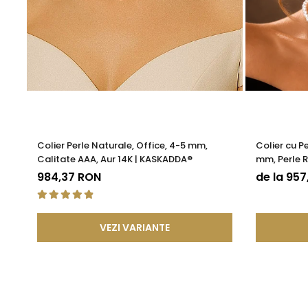
Colier Perle Naturale, Office, 4-5 mm,
Colier cu P
Calitate AAA, Aur 14K | KASKADDA®
mm, Perle R
KASKADDA
984,37 RON
de la 95
VEZI VARIANTE