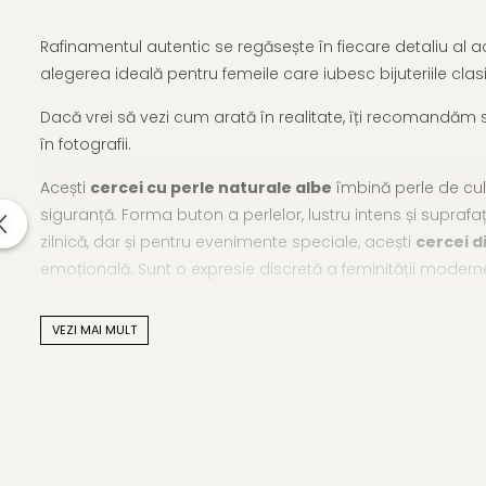
Rafinamentul autentic se regăsește în fiecare detaliu al 
alegerea ideală pentru femeile care iubesc bijuteriile clasi
Dacă vrei să vezi cum arată în realitate, îți recomandăm
în fotografii.
Acești
cercei cu perle naturale albe
îmbină perle de cul
siguranță. Forma buton a perlelor, lustru intens și suprafa
zilnică, dar și pentru evenimente speciale, acești
cercei d
emoțională. Sunt o expresie discretă a feminității modern
Modele similare, cu montură din aur, sunt disponibile î
VEZI MAI MULT
Caracteristici tehnice
Material: perle naturale de apă dulce, calitatea AAA, au
Dimensiune perle: 7–8 mm
Formă: buton