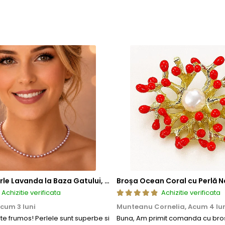
Colier cu Perle Lavanda la Baza Gatului, de 4-5 mm, Perle Rare, Calitate AAA+, Aur 14K | KASKADDA®
Broșa Ocean Coral cu Perlă N
Achizitie verificata
Achizitie verificata
cum 3 luni
Munteanu Cornelia,
Acum 4 lu
rte frumos! Perlele sunt superbe si
Buna, Am primit comanda cu bros