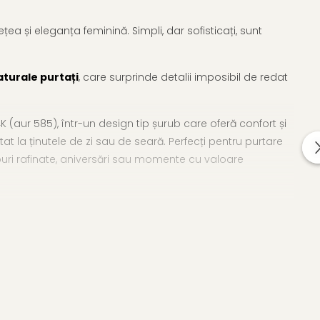
țea și eleganța feminină. Simpli, dar sofisticați, sunt
aturale purtați
, care surprinde detalii imposibil de redat
aur 585), într-un design tip șurub care oferă confort și
at la ținutele de zi sau de seară. Perfecți pentru purtare
uri rafinate, aniversări sau momente cu valoare
letă de
cercei cu perle
.