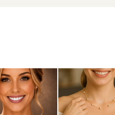
proape imperceptibile
ADDA
u marcă înregistrată în 27 de țări. Toate produsele sunt reali
e însoțită de un certificat de garanție și autenticitate care ates
sau oferă un cadou de suflet – acești cercei cu perle vor rămân
ijuterii din colecție.
Vezi
colierele cu perle
din colecția noas