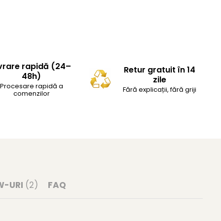
vrare rapidă (24–
Retur gratuit în 14
48h)
zile
Procesare rapidă a
Fără explicații, fără griji
comenzilor
W-URI
(2)
FAQ