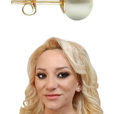
Seturi Perle cu Argint
Brățări cu Perle
Pandantive cu Perle
Brose cu Perle