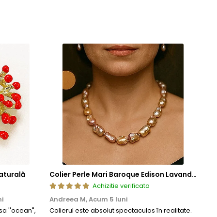
aturală
Colier Perle Mari Baroque Edison Lavandă, Calitatea AAA, Aur 14K | KASKADDA®
Achizitie verificata
ni
Andreea M,
Acum 5 luni
Mar
a ''ocean",
Colierul este absolut spectaculos în realitate.
Un c