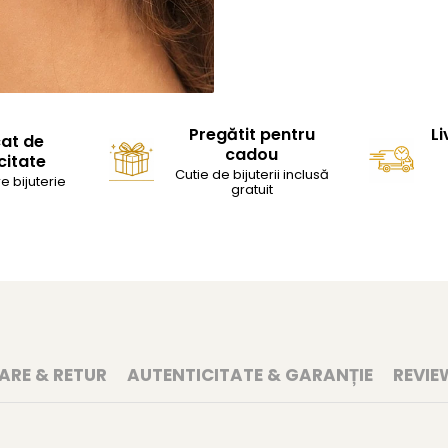
Pregătit pentru
Li
cat de
cadou
citate
Cutie de bijuterii inclusă
e bijuterie
gratuit
RARE & RETUR
AUTENTICITATE & GARANȚIE
REVIE