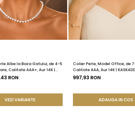
erle Albe la Baza Gatului, de 4-5
Colier Perle, Model Office, de 
are, Calitate AAA+, Aur 14K |
Calitate AAA, Aur 14K | KASKAD
®
7,43 RON
997,93 RON
VEZI VARIANTE
ADAUGA IN COS