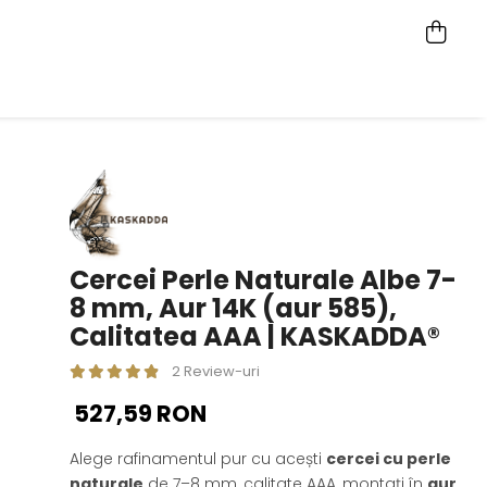
Cercei Perle Naturale Albe 7-
8 mm, Aur 14K (aur 585),
Calitatea AAA | KASKADDA®
2 Review-uri
527,59 RON
Alege rafinamentul pur cu acești
cercei cu perle
naturale
de 7–8 mm, calitate AAA, montați în
aur