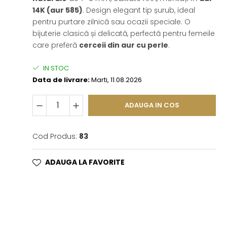
14K (aur 585)
. Design elegant tip șurub, ideal
pentru purtare zilnică sau ocazii speciale. O
bijuterie clasică și delicată, perfectă pentru femeile
care preferă
cerceii din aur cu perle
.
IN STOC
Data de livrare:
Marti, 11.08.2026
ADAUGA IN COS
Cod Produs:
83
ADAUGA LA FAVORITE