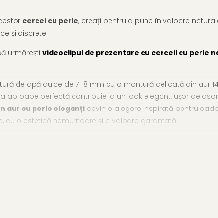
acestor
cercei cu perle
, creați pentru a pune în valoare naturale
ce și discrete.
 să urmărești
videoclipul de prezentare cu cerceii cu perle n
tură de apă dulce de 7–8 mm cu o montură delicată din aur 14K (
ța aproape perfectă contribuie la un look elegant, ușor de asort
in aur cu perle eleganți
devin o alegere inspirată pentru cado
e, cu o estetică nemuritoare și o valoare garantată.
n gama noastră de
cercei aur cu perle
, parte din selecția comp
r de 14K (aur 585)