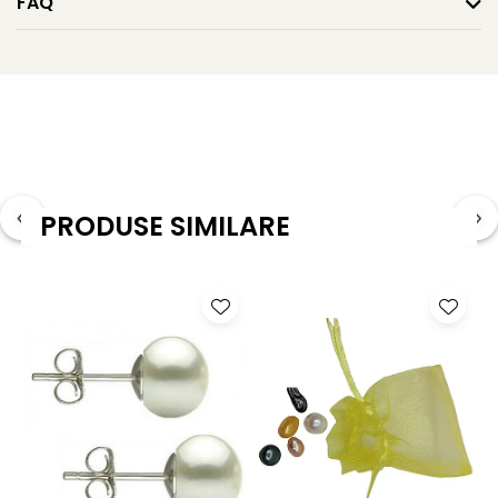
FAQ
Caracteristici tehnice
Tipul perlei: perle naturale de apă dulce
Calitate perle: AA+
Culoare: crem natural, cu reflexii perlate calde
Formă: rotundă
PRODUSE SIMILARE
Dimensiune perle: 9–10 mm
Lustru: luciu uniform, de calitate superioară
Suprafață: netedă, cu imperfecțiuni minime
Montură: argint 925, tortiță închisă
Greutate: aprox. 1.90 g / pereche
Certificare: certificat de garanție și autenticitate
KASKADDA