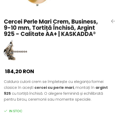
Seturi Perle cu Argint
Brățări cu Perle
Pandantive cu Perle
Cercei Perle Mari Crem, Business,
Brose cu Perle
9-10 mm, Tortiță Închisă, Argint
925 - Calitate AA+ | KASKADDA®
184,20 RON
Caldura culorii crem se împletește cu eleganța formei
clasice în acești
cercei cu perle mari
, montați în
argint
925
cu tortiță închisă. O alegere feminină și echilibrată
pentru birou, ceremonii sau momente speciale.
IN STOC