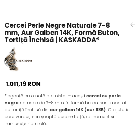
Seturi Perle cu Argint
Brățări cu Perle
Pandantive cu Perle
Cercei Perle Negre Naturale 7-8
Brose cu Perle
mm, Aur Galben 14K, Formă Buton,
Tortiță Închisă | KASKADDA®
1.011,19 RON
Eleganță cu o notă de mister – acești
cercei cu perle
negre
naturale de 7–8 mm, în formă buton, sunt montați
pe tortiță închisă din
aur galben 14K (aur 585)
. O bijuterie
care vorbește în șoaptă despre forță, rafinament și
frumusețe naturală.