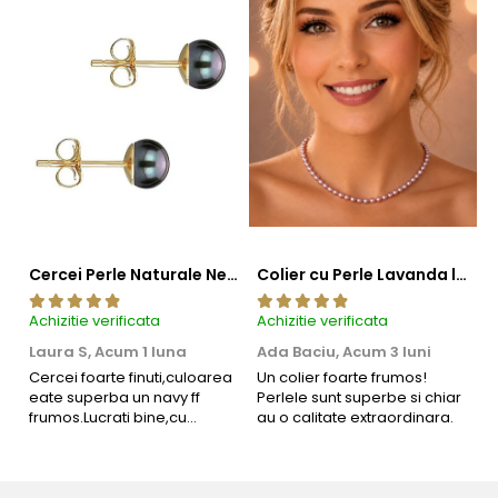
Cercei Perle Naturale Negre 5-6 mm, Buton AAA, Aur 14K (aur 585), Tip Șurub | KASKADDA®
Colier cu Perle Lavanda la Baza Gatului, de 4-5 mm, Perle Rare, Calitate AAA+, Aur 14K | KASKADDA®
Achizitie verificata
Achizitie verificata
Ac
Laura S,
Acum 1 luna
Ada Baciu,
Acum 3 luni
M
4
Cercei foarte finuti,culoarea
Un colier foarte frumos!
eate superba un navy ff
Perlele sunt superbe si chiar
B
frumos.Lucrati bine,cu
au o calitate extraordinara.
b
siguranta am sa revin pt mai
s
multe comenzi.❤️
d
R