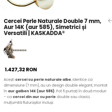
Seturi Perle cu Argint
Brățări cu Perle
Pandantive cu Perle
Cercei Perle Naturale Double 7 mm,
Brose cu Perle
Aur 14K (aur 585), Simetrici și
Versatili | KASKADDA®
1.427,32 RON
Acești
cercei cu perle naturale albe
, identice ca
dimensiune (7 mm), au un design double elegant, montat
în
aur galben 14K (aur 585)
. Pot fi purtați în două moduri
– ca
cercei din aur cu perle
double sau clasici,
mulțumită fluturașilor incluși.