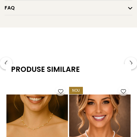
Culoare perle: alb natural
FAQ
Formă: rotundă
Dimensiune perle: 7 mm
Design: model double
Sistem de prindere: fluturași din aur 14K cu silicon
(inclusi)
PRODUSE SIMILARE
Material: aur galben 14K (aur 585)
Greutate: aprox. 2,50 g / pereche
NOU
Certificare: certificat de garanție și autenticitate
KASKADDA
Ambalaj: cutie de bijuterii elegantă
KASKADDA
este un brand european de bijuterii premium,