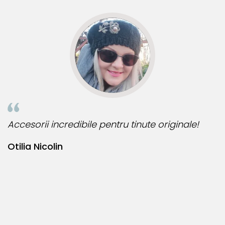
Accesorii incredibile pentru tinute originale!
B
Otilia Nicolin
B