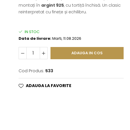
montați în
argint 925
, cu tortiță închisă. Un clasic
reinterpretat cu finețe și echilibru.
IN STOC
Data de livrare:
Marti, 11.08.2026
ADAUGA IN COS
Cod Produs:
533
ADAUGA LA FAVORITE