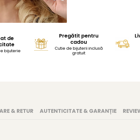
Pregătit pentru
Li
cat de
cadou
citate
Cutie de bijuterii inclusă
e bijuterie
gratuit
RARE & RETUR
AUTENTICITATE & GARANȚIE
REVIE