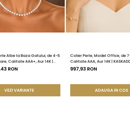
erle Albe la Baza Gatului, de 4-5
Colier Perle, Model Office, de 
are, Calitate AAA+, Aur 14K |
Calitate AAA, Aur 14K | KASKAD
®
7,43 RON
997,93 RON
VEZI VARIANTE
ADAUGA IN COS