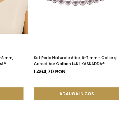
7-8 mm,
Set Perle Naturale Albe, 6-7 mm - Colier și
Pa
DA®
Cercei, Aur Galben 14K | KASKADDA®
11
KA
1.464,70 RON
5
ADAUGA IN COS