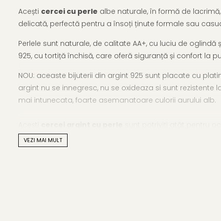
Acești
cercei cu perle
albe naturale, în formă de lacrimă,
delicată, perfectă pentru a însoți ținute formale sau casua
Perlele sunt naturale, de calitate AA+, cu luciu de oglindă
925, cu tortiță închisă, care oferă siguranță și confort la pu
NOU: aceaste bijuterii din argint 925 sunt placate cu platin
argint nu se innegresc, nu se oxideaza si sunt rezistente la
mai intunecata, foarte asemanatoare culorii aurului alb.
Acești
cercei argint cu perle
sunt potriviți atât pentru oc
VEZI MAI MULT
Acest stil rafinat face parte din familia noastră de
cercei 
Caracteristici tehnice
Tipul perlei: perle naturale de apă dulce
Calitate perle: AA+