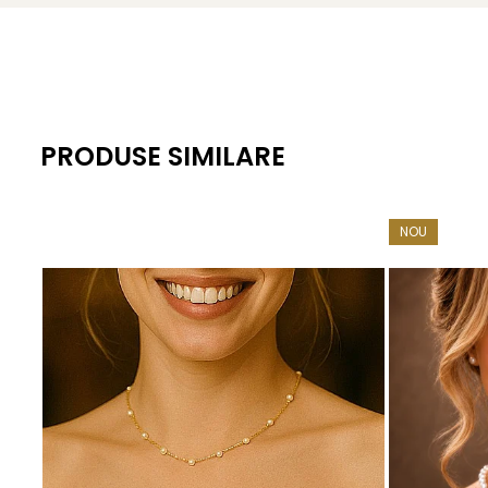
Culoare: alb natural
Formă: lacrimă (pară)
Dimensiune perle: 8/5 mm
Lustru: intens, de calitate superioară
PRODUSE SIMILARE
Montură: argint 925, tortiță închisă
Greutate: aprox. 2.60 g / pereche
NOU
Certificare: certificat de garanție și autenticitate KASK
KASKADDA
este un brand european de bijuterii premium, c
metale prețioase certificate. Fiecare bijuterie cu perle est
Acești
cercei cu perle
albe în formă de lacrimă adaugă o n
Acești cercei pot fi piesa care atrage toate privirile. Da