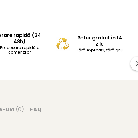
vrare rapidă (24–
Retur gratuit în 14
48h)
zile
Procesare rapidă a
Fără explicații, fără griji
comenzilor
W-URI
(0)
FAQ