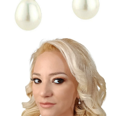
Seturi Perle cu Argint
Brățări cu Perle
Pandantive cu Perle
Brose cu Perle