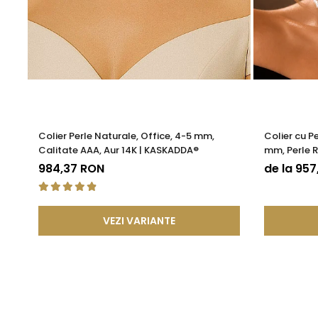
Colier Perle Naturale, Office, 4-5 mm,
Colier cu P
Calitate AAA, Aur 14K | KASKADDA®
mm, Perle R
KASKADDA
984,37 RON
de la 95
VEZI VARIANTE