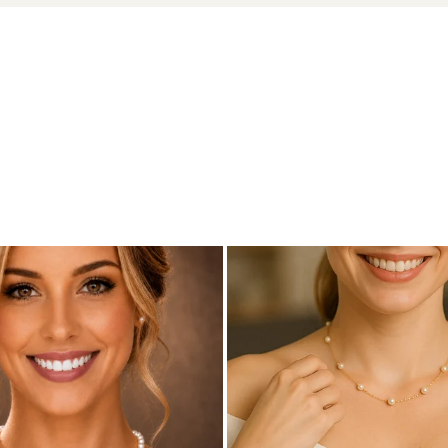
ADDA
u marcă înregistrată în 27 de țări. Toate produsele sunt reali
e însoțită de un certificat de garanție și autenticitate care ates
otă de delicatețe și distincție în orice context – un detaliu c
r pentru un look desăvârșit, îți recomandăm
colierele cu perle
și