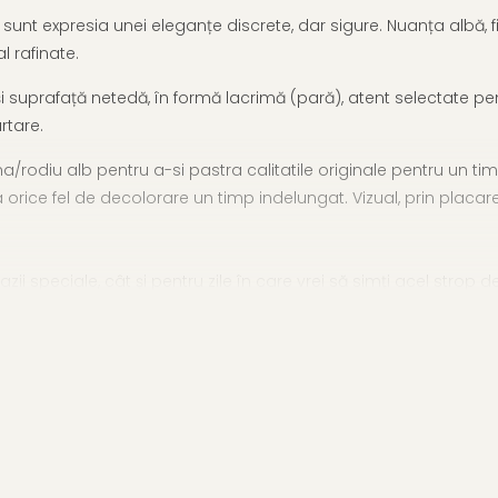
 sunt expresia unei eleganțe discrete, dar sigure. Nuanța albă, 
l rafinate.
 și suprafață netedă, în formă lacrimă (pară), atent selectate pe
rtare.
a/rodiu alb pentru a-si pastra calitatile originale pentru un timp 
 orice fel de decolorare un timp indelungat. Vizual, prin placare
azii speciale, cât și pentru zile în care vrei să simți acel strop 
argint cu perle
, alături de alte piese din gama elegantă de
ce