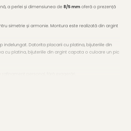
fină, a perlei și dimensiunea de
8/5 mm
oferă o prezență
ntru simetrie și armonie. Montura este realizată din argint
indelungat. Datorita placarii cu platina, bijuteriile din
a cu platina, bijuteriile din argint capata o culoare un pic
de rafinament personal, fără exagerări.
rcei cu perle
.