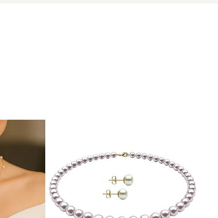
zate din perle naturale selectate manual, montate în
tă proveniența naturală a perlelor.
are nu trece neobservat.
brățările cu perle
asortate din colecțiile noastre.