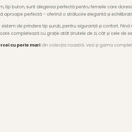
 tip buton, sunt alegerea perfectă pentru femeile care doresc o 
ță aproape perfectă – oferind o strălucire elegantă și echilibrat
sistem de prindere tip șurub, pentru siguranță și confort. Fiind 
care completează cu grație atât ținutele de zi, cât și cele de se
rcei cu perle mari
din colecția noastră. Vezi și gama comple