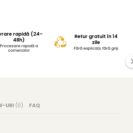
vrare rapidă (24–
Retur gratuit în 14
48h)
zile
Procesare rapidă a
Fără explicații, fără griji
comenzilor
W-URI
(0)
FAQ