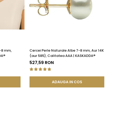
7-8 mm,
Cercei Perle Naturale Albe 7-8 mm, Aur 14K
Co
DA®
(aur 585), Calitatea AAA | KASKADDA®
4-
| 
527,59 RON
de
ADAUGA IN COS