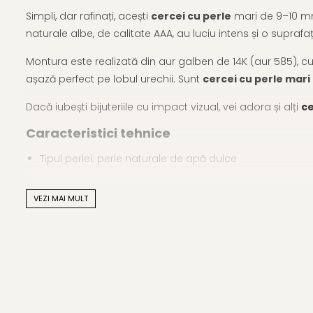
Simpli, dar rafinați, acești
cercei cu perle
mari de 9–10 mm,
naturale albe, de calitate AAA, au luciu intens și o suprafa
Montura este realizată din aur galben de 14K (aur 585), cu 
așază perfect pe lobul urechii. Sunt
cercei cu perle mari
Dacă iubești bijuteriile cu impact vizual, vei adora și alți
ce
Caracteristici tehnice
Tipul perlei: perle naturale de apă dulce
Calitate perle: AAA
VEZI MAI MULT
Culoare perle: alb natural
Formă: buton
Dimensiune perle: 9–10 mm
Lustru: luciu intens, de calitate superioară