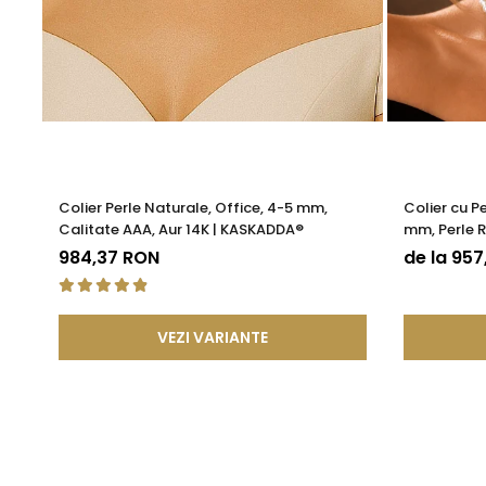
Colier Perle Naturale, Office, 4-5 mm,
Colier cu P
Calitate AAA, Aur 14K | KASKADDA®
mm, Perle R
KASKADDA
984,37 RON
de la 95
VEZI VARIANTE