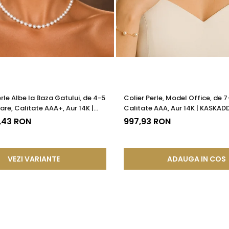
erle Albe la Baza Gatului, de 4-5
Colier Perle, Model Office, de 
are, Calitate AAA+, Aur 14K |
Calitate AAA, Aur 14K | KASKAD
®
7,43 RON
997,93 RON
VEZI VARIANTE
ADAUGA IN COS