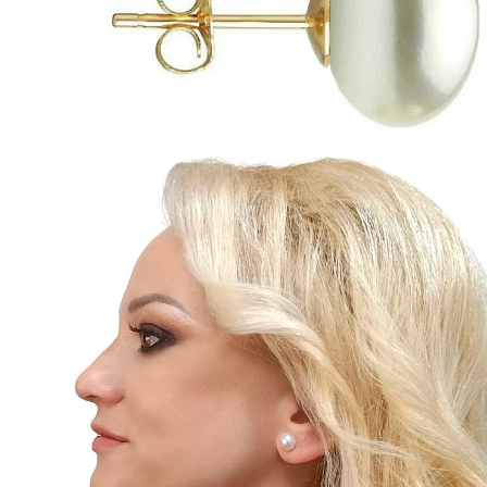
Seturi Perle cu Argint
Brățări cu Perle
Pandantive cu Perle
Brose cu Perle