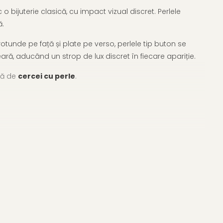
bijuterie clasică, cu impact vizual discret. Perlele
ă.
rotunde pe față și plate pe verso, perlele tip buton se
ară, aducând un strop de lux discret în fiecare apariție.
tă de
cercei cu perle
.