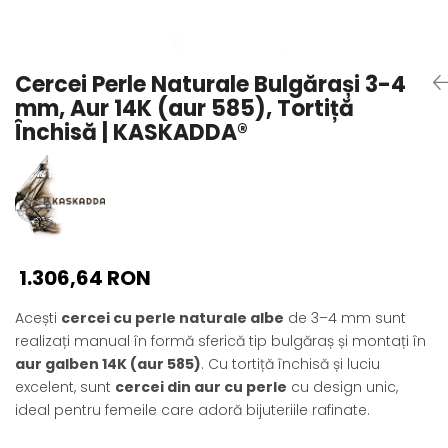
Seturi Perle cu Argint
Brățări cu Perle
Pandantive cu Perle
Cercei Perle Naturale Bulgărași 3-4
Brose cu Perle
mm, Aur 14K (aur 585), Tortiță
Închisă | KASKADDA®
1.306,64 RON
Acești
cercei cu perle naturale albe
de 3–4 mm sunt
realizați manual în formă sferică tip bulgăraș și montați în
aur galben 14K (aur 585)
. Cu tortiță închisă și luciu
excelent, sunt
cercei din aur cu perle
cu design unic,
ideal pentru femeile care adoră bijuteriile rafinate.