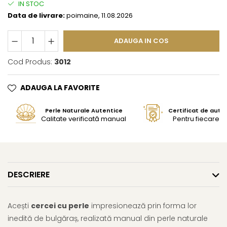
IN STOC
Data de livrare:
poimaine, 11.08.2026
ADAUGA IN COS
Cod Produs:
3012
ADAUGA LA FAVORITE
Perle Naturale Autentice
Certificat de aute
Calitate verificată manual
Pentru fiecare bi
DESCRIERE
Acești
cercei cu perle
impresionează prin forma lor
inedită de bulgăraș, realizată manual din perle naturale