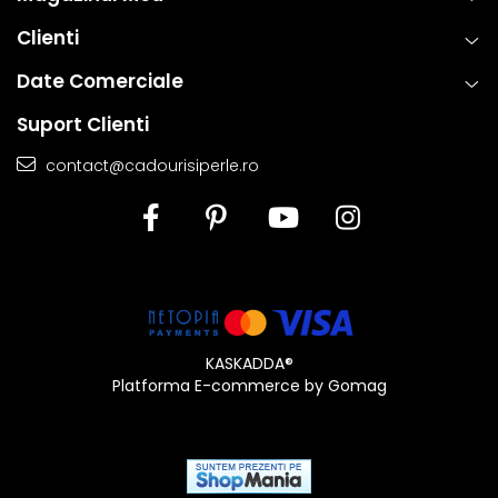
estetica, functionalitate si rezistenta, permitand bijuteriilor sa isi
pastreze frumusetea si valoarea in timp. Prin aplicarea acestor
Clienti
tehnici standardizate la nivel global, fiecare piesa ramane nu
Date Comerciale
doar eleganta, ci si sigura si rezistenta la uzura zilnica. Astfel,
clientii se pot bucura de bijuterii rafinate, concepute pentru a
Suport Clienti
oferi atat placere estetica, cat si fiabilitate de lunga durata.
contact@cadourisiperle.ro
KASKADDA®
Platforma E-commerce by Gomag