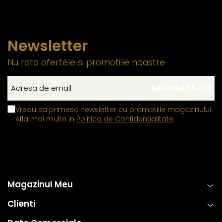
bijuteriei potrivite:
Cele de 8–10 mm sunt ideale pentru birou sau
întâlniri formale.
Newsletter
Cele de 11–15 mm, fiind opulente și prețioase, sunt
Nu rata ofertele si promotiile noastre
potrivite pentru seară, petreceri sau evenimente
somptuoase.
Vreau sa primesc newsletter cu promotiile magazinului.
Afla mai multe in
Politica de Confidentialitate
Magazinul Meu
Clienti