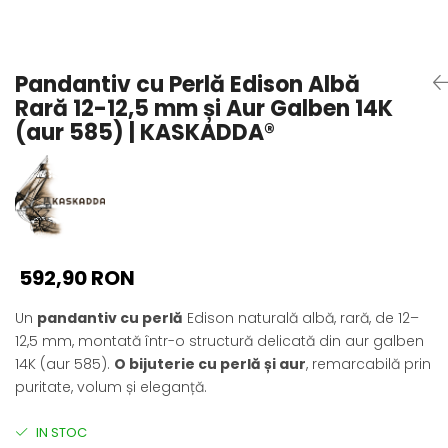
Seturi Perle cu Argint
Brățări cu Perle
Pandantive cu Perle
Pandantiv cu Perlă Edison Albă
Brose cu Perle
Rară 12-12,5 mm și Aur Galben 14K
(aur 585) | KASKADDA®
592,90 RON
Un
pandantiv cu perlă
Edison naturală albă, rară, de 12–
12,5 mm, montată într-o structură delicată din aur galben
14K (aur 585).
O bijuterie cu perlă și aur
, remarcabilă prin
puritate, volum și eleganță.
IN STOC