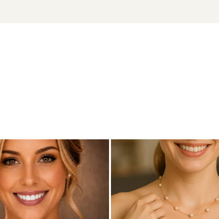
ADDA
u marcă înregistrată în 27 de țări. Toate produsele sunt reali
e însoțită de un certificat de garanție și autenticitate care ates
tentație – acești
cercei cu perle albe
sunt definiția echilibrului
nsforma acești cercei într-un set care cucerește prin eleganță 