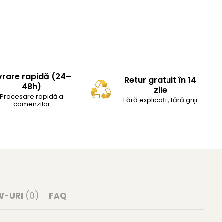
vrare rapidă (24–
Retur gratuit în 14
48h)
zile
Procesare rapidă a
Fără explicații, fără griji
comenzilor
W-URI
(0)
FAQ