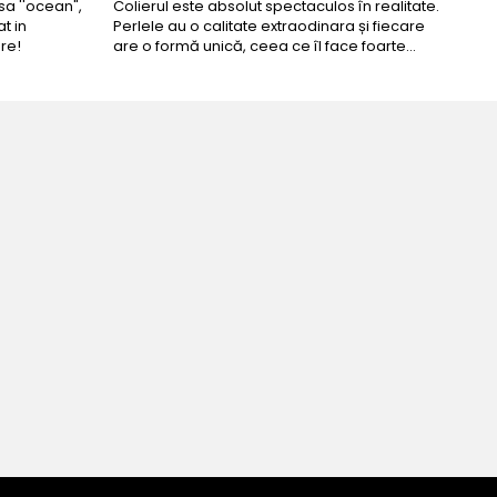
a ''ocean",
Colierul este absolut spectaculos în realitate.
Un c
t in
Perlele au o calitate extraodinara și fiecare
coma
re!
are o formă unică, ceea ce îl face foarte
comp
special. Nu seamănă cu nimic din ce am văzut
până acum. L-am purtat la un eveniment și am
primit multe ...