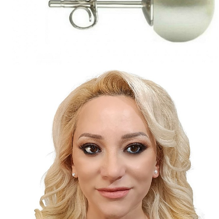
Seturi Perle cu Argint
Brățări cu Perle
Pandantive cu Perle
Brose cu Perle