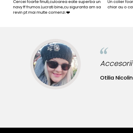
Cercei foarte finuti,culoarea eate superba un
Un colier foa
navy ff frumos.Lucrati bine,cu siguranta am sa
chiar au o ca
revin pt mai multe comenzi.❤️
Bi
Bi