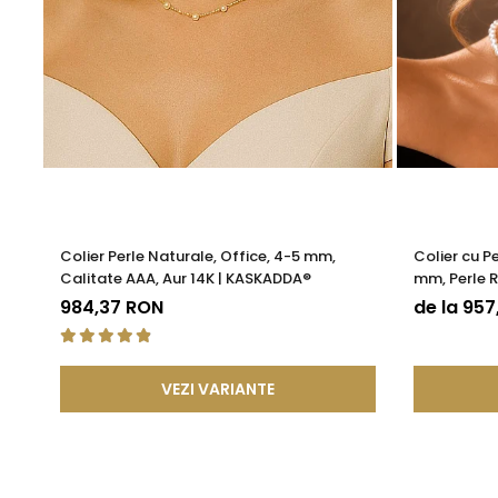
Colier Perle Naturale, Office, 4-5 mm,
Colier cu P
Calitate AAA, Aur 14K | KASKADDA®
mm, Perle R
KASKADDA
984,37 RON
de la 95
VEZI VARIANTE