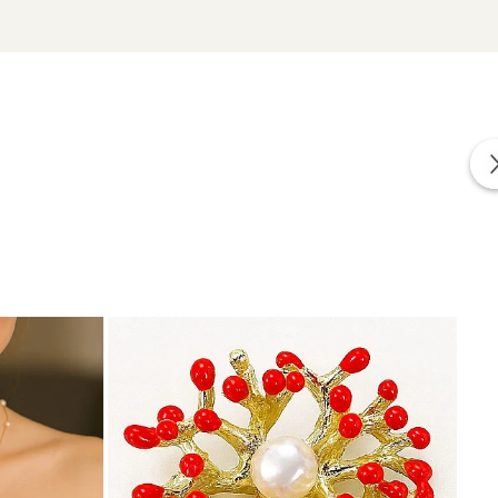
zate din perle naturale selectate manual, montate în
tă proveniența naturală a perlelor.
 clasic.
și armonie vizuală.