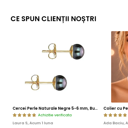
CE SPUN CLIENȚII NOȘTRI
Cercei Perle Naturale Negre 5-6 mm, Buton AAA, Aur 14K (aur 585), Tip Șurub | KASKADDA®
Achizitie verificata
Laura S,
Acum 1 luna
Ada Baciu,
A