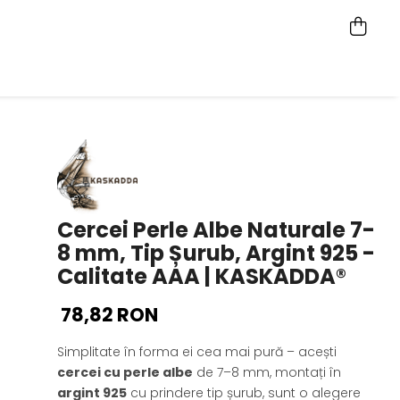
Cercei Perle Albe Naturale 7-
8 mm, Tip Șurub, Argint 925 -
Calitate AAA | KASKADDA®
78,82 RON
Simplitate în forma ei cea mai pură – acești
cercei cu perle albe
de 7–8 mm, montați în
argint 925
cu prindere tip șurub, sunt o alegere