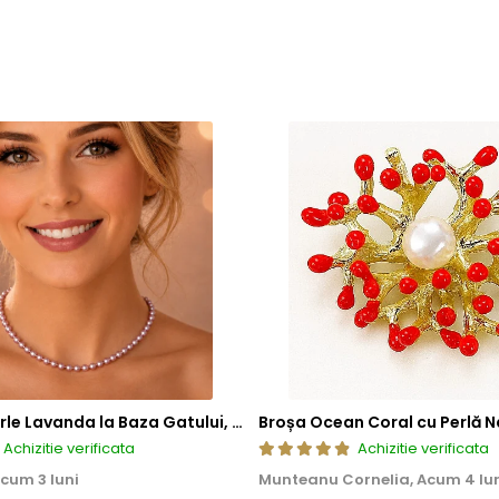
Colier cu Perle Lavanda la Baza Gatului, de 4-5 mm, Perle Rare, Calitate AAA+, Aur 14K | KASKADDA®
Broșa Ocean Coral cu Perlă N
Achizitie verificata
Achizitie verificata
cum 3 luni
Munteanu Cornelia,
Acum 4 lu