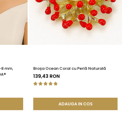
7-8 mm,
Broșa Ocean Coral cu Perlă Naturală
Ce
DA®
(a
139,43 RON
5
ADAUGA IN COS