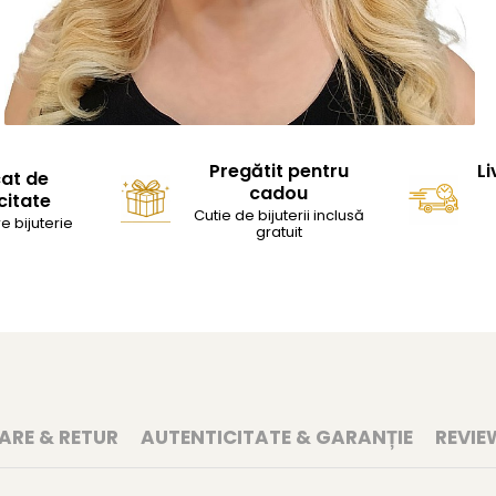
Pregătit pentru
Li
cat de
cadou
citate
Cutie de bijuterii inclusă
e bijuterie
gratuit
RARE & RETUR
AUTENTICITATE & GARANȚIE
REVIE