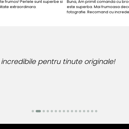
rte frumos! Perlele sunt superbe si
Buna, Am primit comanda cu bros
litate extraordinara.
este superba. Mai frumoasa deca
fotografie. Recomand cu increde
juteria perfecta pentru ziua perfecta!
anca Manea-Mocan