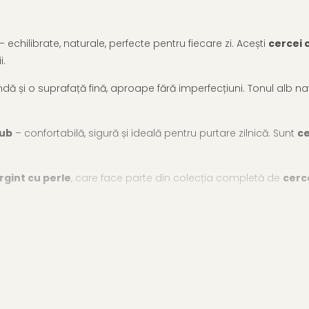
 echilibrate, naturale, perfecte pentru fiecare zi. Acești
cercei 
i.
indă și o suprafață fină, aproape fără imperfecțiuni. Tonul alb nat
rub
– confortabilă, sigură și ideală pentru purtare zilnică. Sunt
ce
rgint cu perle
, care face parte din colecția completă de
cerc