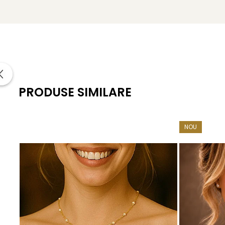
Formă: buton (semirotundă, ușor aplatizată)
Dimensiune perle: 7–8 mm
Lustru: luciu intens, tip oglindă
Suprafață: netedă, cu imperfecțiuni naturale minime
Montură: argint 925, prindere tip șurub
PRODUSE SIMILARE
Greutate: aprox. 1.20 g / pereche
Certificare: certificat de garanție și autenticitate KASK
NOU
KASKADDA
este un brand european de bijuterii premium, c
metale prețioase certificate. Fiecare bijuterie cu perle est
Pentru femeia care apreciază lucrurile bine făcute, fără os
Un
colier cu perle
și o
brățară cu perle
asortată pot tra