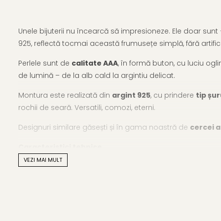
Unele bijuterii nu încearcă să impresioneze. Ele doar sunt –
925, reflectă tocmai această frumusețe simplă, fără artifici
Perlele sunt de
calitate AAA
, în formă buton, cu luciu ogl
de lumină – de la alb cald la argintiu delicat.
Montura este realizată din
argint 925
, cu prindere
tip șu
rochii de seară. Versatili, comozi, eterni.
Designuri similare găsești și în gama noastră de
cercei a
Caracteristici tehnice
VEZI MAI MULT
Tipul perlei: perle naturale de apă dulce
Calitate perle: AAA
Culoare: alb natural cu reflexii sidefate