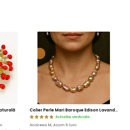
aturală
Colier Perle Mari Baroque Edison Lavandă, Calitatea AAA, Aur 14K | KASKADDA®
Achizitie verificata
ni
Andreea M,
Acum 5 luni
Mar