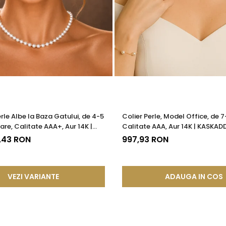
erle Albe la Baza Gatului, de 4-5
Colier Perle, Model Office, de 
are, Calitate AAA+, Aur 14K |
Calitate AAA, Aur 14K | KASKAD
®
7,43 RON
997,93 RON
VEZI VARIANTE
ADAUGA IN COS