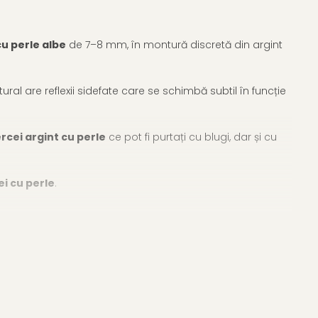
cu perle albe
de 7–8 mm, în montură discretă din argint
ural are reflexii sidefate care se schimbă subtil în funcție
rcei argint cu perle
ce pot fi purtați cu blugi, dar și cu
ei cu perle
.