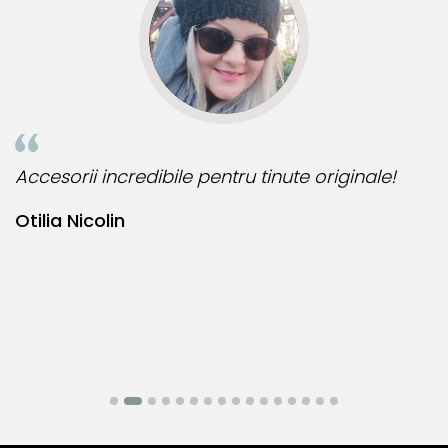
Accesorii incredibile pentru tinute originale!
B
Otilia Nicolin
B