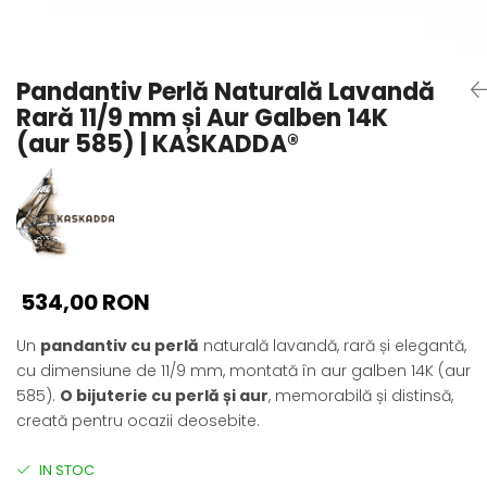
Seturi Perle cu Argint
Brățări cu Perle
Pandantive cu Perle
Pandantiv Perlă Naturală Lavandă
Brose cu Perle
Rară 11/9 mm și Aur Galben 14K
(aur 585) | KASKADDA®
534,00 RON
Un
pandantiv cu perlă
naturală lavandă, rară și elegantă,
cu dimensiune de 11/9 mm, montată în aur galben 14K (aur
585).
O bijuterie cu perlă și aur
, memorabilă și distinsă,
creată pentru ocazii deosebite.
IN STOC