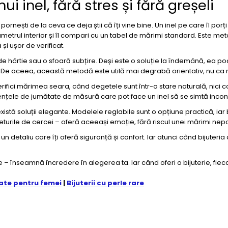
 inel, fără stres și fără greșeli
nești de la ceva ce deja știi că îți vine bine. Un inel pe care îl porți
ametrul interior și îl compari cu un tabel de mărimi standard. Este me
și ușor de verificat.
ie de hârtie sau o sfoară subțire. Deși este o soluție la îndemână, ea 
. De aceea, această metodă este utilă mai degrabă orientativ, nu ca r
ifici mărimea seara, când degetele sunt într-o stare naturală, nici 
ferențele de jumătate de măsură care pot face un inel să se simtă inconf
stă soluții elegante. Modelele reglabile sunt o opțiune practică, iar bi
urile de cercei – oferă aceeași emoție, fără riscul unei mărimi nepot
 un detaliu care îți oferă siguranță și confort. Iar atunci când bijuteri
 – înseamnă încredere în alegerea ta. Iar când oferi o bijuterie, fiec
ate pentru femei
|
Bijuterii cu perle rare