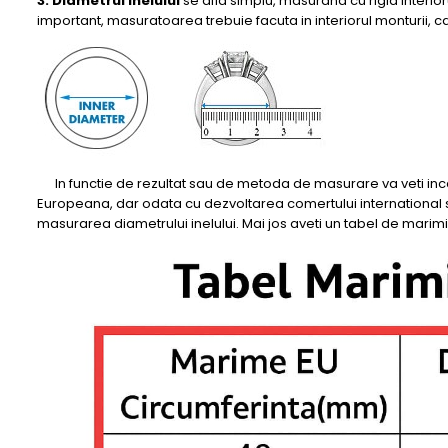
3. Diametrul inelului
se afla simplu, masurand cu rigla interior
important, masuratoarea trebuie facuta in interiorul monturii, c
In functie de rezultat sau de metoda de masurare va veti in
Europeana, dar odata cu dezvoltarea comertului international 
masurarea diametrului inelului. Mai jos aveti un tabel de mar