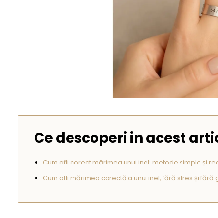
Seturi Perle cu Argint
Brățări cu Perle
Pandantive cu Perle
Brose cu Perle
Ce descoperi in acest arti
Cum afli corect mărimea unui inel: metode simple și re
Cum afli mărimea corectă a unui inel, fără stres și fără 