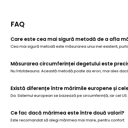
FAQ
Care este cea mai sigură metodă de a afla mă
Cea mai sigură metodă este măsurarea unui inel existent, purtat
Măsurarea circumferinței degetului este prec
Nu întotdeauna. Această metodă poate da erori, mai ales dacă
Există diferențe între mărimile europene și cel
Da. Sistemul european se bazează pe circumferință, iar cel US
Ce fac dacă mărimea este între două valori?
Este recomandat să alegi mărimea mai mare, pentru confort.