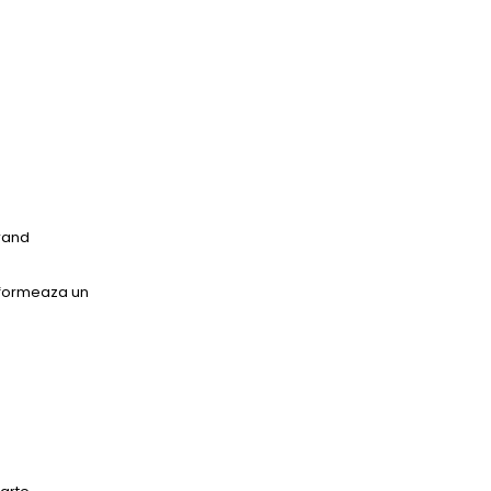
urand
d formeaza un