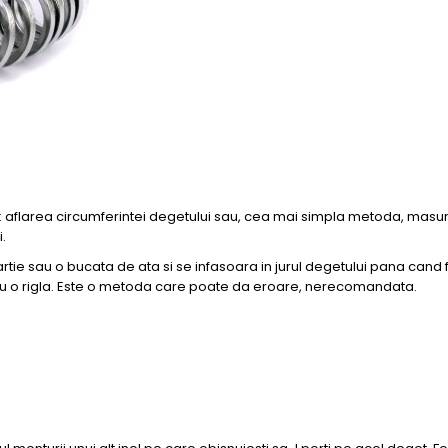
te: aflarea circumferintei degetului sau, cea mai simpla metoda, mas
.
hartie sau o bucata de ata si se infasoara in jurul degetului pana can
cu o rigla. Este o metoda care poate da eroare, nerecomandata.