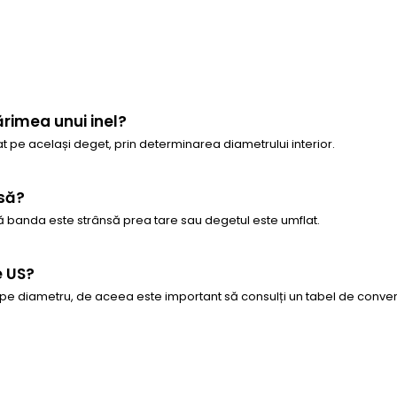
rimea unui inel?
 pe același deget, prin determinarea diametrului interior.
isă?
 banda este strânsă prea tare sau degetul este umflat.
e US?
 pe diametru, de aceea este important să consulți un tabel de conver