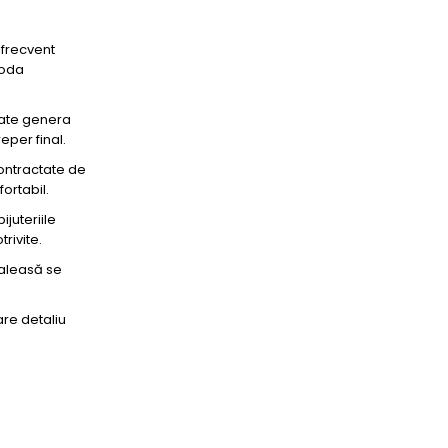
 frecvent
toda
poate genera
eper final.
contractate de
ortabil.
juteriile
rivite.
a aleasă se
are detaliu