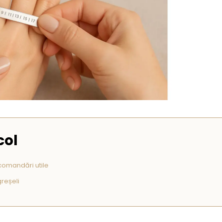
col
comandări utile
greșeli