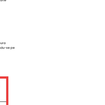
oarte
sura
andu-se pe