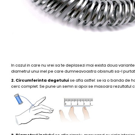
In cazul in care nu vrei sa te deplasezi mai exista doua varian
diametrul unui inel pe care dumneavoastra obisnuiti sa-l purtati
2. Circumferinta degetului
se afla astfel: se ia o banda de 
cerc complet. Se pune un semn si apoi se masoara rezultatul 