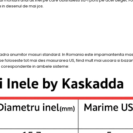
ul monturii unui alt inel pe care obisnuiesti sa-l porti pe acel deget. F
a in desenul de mai jos.
cadra anumitor masuri standard. In Romania este impamantenita ma
se foloseste tot mai des masurarea US, fiind mult mai usoara si baz
imi corespondente in ambele sisteme: