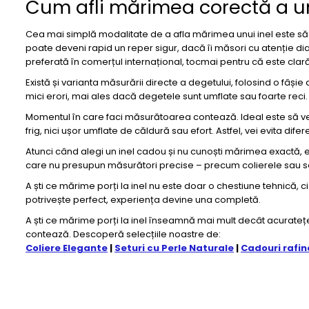
Cum afli mărimea corectă a unui
Cea mai simplă modalitate de a afla mărimea unui inel este să por
poate deveni rapid un reper sigur, dacă îi măsori cu atenție di
preferată în comerțul internațional, tocmai pentru că este clară 
Există și varianta măsurării directe a degetului, folosind o fâș
mici erori, mai ales dacă degetele sunt umflate sau foarte reci
Momentul în care faci măsurătoarea contează. Ideal este să ver
frig, nici ușor umflate de căldură sau efort. Astfel, vei evita di
Atunci când alegi un inel cadou și nu cunoști mărimea exactă, exi
care nu presupun măsurători precise – precum colierele sau set
A ști ce mărime porți la inel nu este doar o chestiune tehnică, ci
potrivește perfect, experiența devine una completă.
A ști ce mărime porți la inel înseamnă mai mult decât acuratețe
contează. Descoperă selecțiile noastre de:
Coliere Elegante
|
Seturi cu Perle Naturale
|
Cadouri rafin