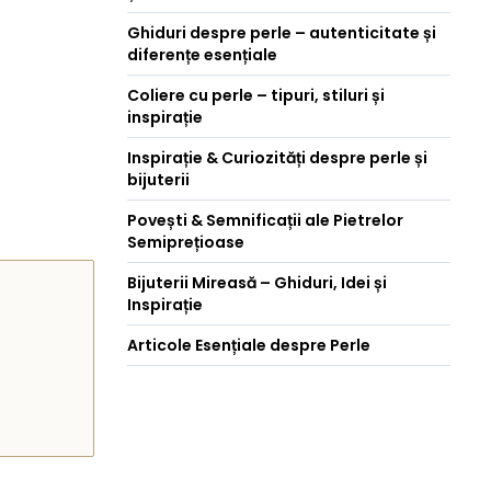
Ghiduri despre perle – autenticitate și
diferențe esențiale
Coliere cu perle – tipuri, stiluri și
inspirație
Inspirație & Curiozități despre perle și
bijuterii
Povești & Semnificații ale Pietrelor
Semiprețioase
Bijuterii Mireasă – Ghiduri, Idei și
Inspirație
Articole Esențiale despre Perle