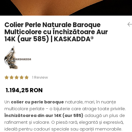
Seturi Perle cu Argint
Brățări cu Perle
Pandantive cu Perle
Colier Perle Naturale Baroque
Brose cu Perle
Multicolore cu Închizătoare Aur
14K (aur 585) | KASKADDA®
1 Review
1.194,25 RON
Un
colier cu perle baroque
naturale, mari, în nuanțe
multicolore perlate – o bijuterie care atrage toate privirile.
Închizătoarea din aur 14K (aur 585)
adaugă un plus de
rafinament și valoare. O piesă rară, elegantă și expresivă,
ideală pentru cadouri speciale sau apariții memorabile.