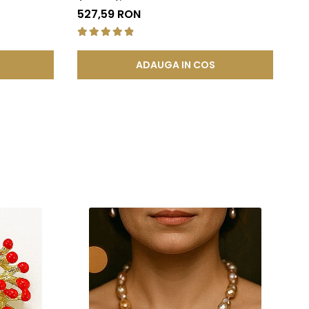
| 
527,59 RON
de
ADAUGA IN COS