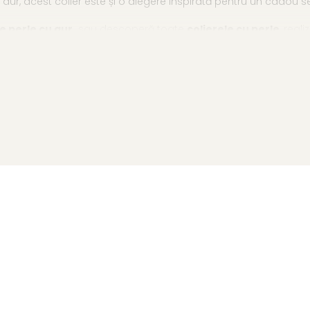
 aur, acest colier este și o alegere inspirată pentru un cadou se
e perle cu aur
sau descoperă toate
colierele cu perle
, real
 14K (aur 585)
ecifice perlelor naturale