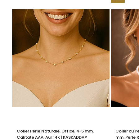
Greutate totală: aproximativ 2,30 g
KASKADDA®
este un brand european de bijuterii premium, 
montate în metale prețioase certificate. Fiecare bijuterie 
Alege acest
colier cu perlă naturală
albă pentru a adăug
Acest colier este elegant de unul singur, dar poate strălu
Colier Perle Naturale, Office, 4-5 mm,
Colier cu P
Calitate AAA, Aur 14K | KASKADDA®
mm, Perle R