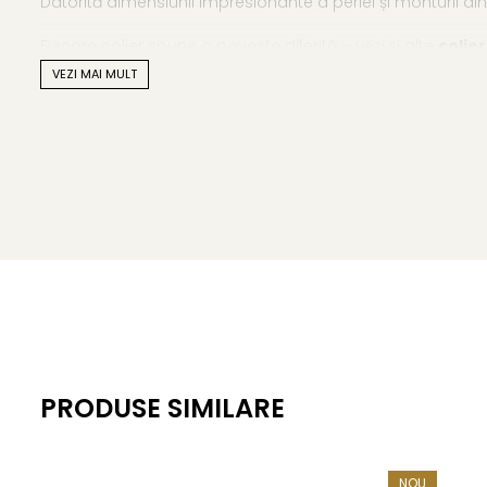
Datorită dimensiunii impresionante a perlei și monturii din
Fiecare colier spune o poveste diferită – vezi și alte
colier
VEZI MAI MULT
Caracteristici tehnice
Material: perlă naturală, calitatea AAA și aur galben de
Mărimea perlei: 10–10,5 mm
Forma perlei: rotundă
Lustrul perlei: de calitate înaltă
Tipul perlei: apă dulce, naturală
Suprafață și imperfecțiuni: lucioasă, cu urme minime, sp
Metal pandantiv: aur galben de 14K (aur 585)
PRODUSE SIMILARE
Metal lănțișor: aur galben de 14K (aur 585)
Lungime lănțișor: 45 cm
NOU