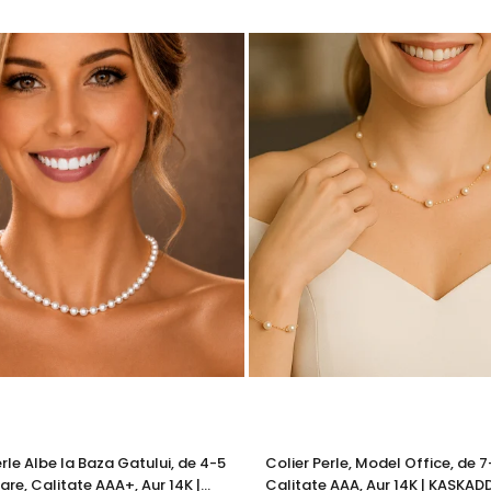
cu marcă înregistrată în 27 de țări. Toate produsele sunt reali
cu perle este însoțită de un certificat de garanție și autenticita
a o prezență rafinată și memorabilă oricărei apariții. Un sim
ci și mai frumos alături de o perreche de
cercei cu perle
rafinaț
erle Albe la Baza Gatului, de 4-5
Colier Perle, Model Office, de 
are, Calitate AAA+, Aur 14K |
Calitate AAA, Aur 14K | KASKAD