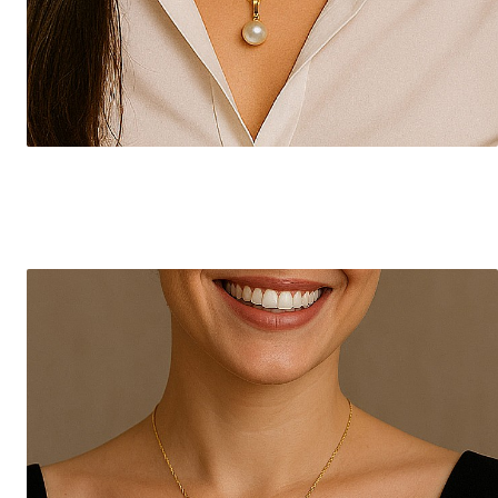
Seturi Perle cu Argint
Brățări cu Perle
Pandantive cu Perle
Brose cu Perle