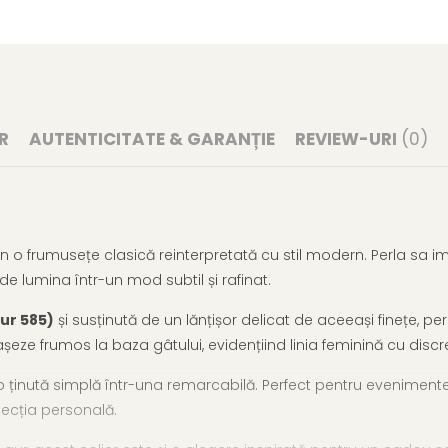
R
AUTENTICITATE & GARANȚIE
REVIEW-URI
(0)
 o frumusețe clasică reinterpretată cu stil modern. Perla sa im
de lumina într-un mod subtil și rafinat.
ur 585)
și susținută de un lănțișor delicat de aceeași finețe, per
ze frumos la baza gâtului, evidențiind linia feminină cu discreți
 ținută simplă într-una remarcabilă. Perfect pentru evenimente
olecția personală.