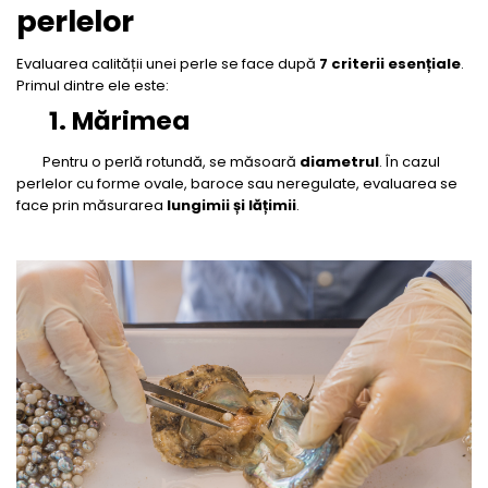
perlelor
Evaluarea calității unei perle se face după
7 criterii esențiale
.
Primul dintre ele este:
1. Mărimea
Pentru o perlă rotundă, se măsoară
diametrul
. În cazul
perlelor cu forme ovale, baroce sau neregulate, evaluarea se
face prin măsurarea
lungimii și lățimii
.