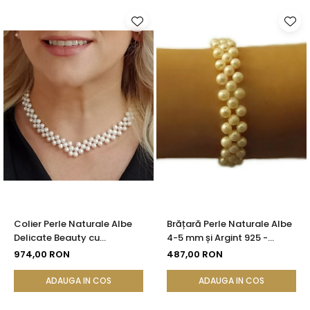
Colier Perle Naturale Albe
Brățară Perle Naturale Albe
Delicate Beauty cu
4-5 mm și Argint 925 -
Închizătoare Argint |
Delicate Beauty |
974,00 RON
487,00 RON
KASKADDA®
KASKADDA®
ADAUGA IN COS
ADAUGA IN COS