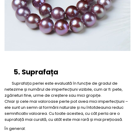
5. Suprafața
Suprafața perlei este evaluată în funcție de gradul de
netezime și numărul de imperfecțiuni vizibile, cum ar fi: pete,
zgârieturi fine, urme de creștere sau mici gropițe.
Chiar și cele mai valoroase perle pot avea mici imperfecțiuni –
ele sunt un semn al formării naturale și nu întotdeauna reduc
semnificativ valoarea. Cu toate acestea, cu cât perla are o
suprafață mai curată, cu atât este mai rară și mai prețioasă.
În general: