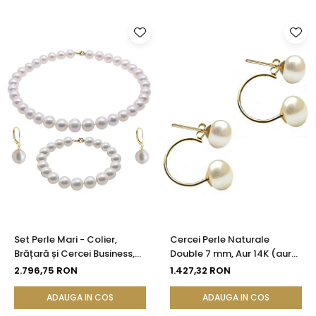
Set Perle Mari - Colier,
Cercei Perle Naturale
Brățară și Cercei Business,
Double 7 mm, Aur 14K (aur
Aur Galben 14K, Perle Albe
585), Simetrici și Versatili |
2.796,75 RON
1.427,32 RON
Premium 8,5-9,5 mm |
KASKADDA®
KASKADDA®
ADAUGA IN COS
ADAUGA IN COS