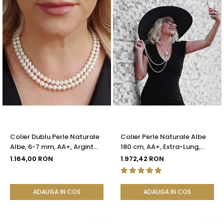
Colier Dublu Perle Naturale
Colier Perle Naturale Albe
Albe, 6-7 mm, AA+, Argint
180 cm, AA+, Extra-Lung,
925 | KASKADDA®
Argint 925 | KASKADDA®
1.164,00 RON
1.972,42 RON
ADAUGA IN COS
ADAUGA IN COS