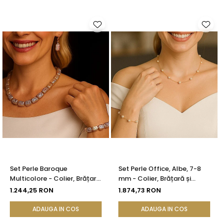
Set Perle Baroque
Set Perle Office, Albe, 7-8
Multicolore - Colier, Brățară
mm - Colier, Brățară și
și Cercei, Argint 925 |
Cercei, Aur Galben 14K |
1.244,25 RON
1.874,73 RON
KASKADDA®
KASKADDA®
ADAUGA IN COS
ADAUGA IN COS