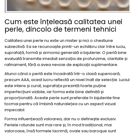
Cum este înțeleasă calitatea unei
perle, dincolo de termeni tehnici
Calitatea unei perle nu este un mister și nici o chestiune
subiectivă. Ea se recunoaște printr-un echilibru clar între luciu,
suprafață, formă și armonia generală a bijuteriei. O perlă bine
evaluată transmite imediat senzația de profunzime, claritate și
rafinament, fără a avea nevoie de explicații suplimentare.
Atunci când o perlă este încadrată într-o clasă superioară,
precum AAA, acest lucru reflectă un nivel înalt de selecție. Luciul
este intens și curat, suprafața prezintă foarte puține
imperfecțiuni vizibile, iar forma este bine definită și
proporționată. Aceste perle sunt preferate în bijuteriile fine
tocmai pentru că îmbină naturalețea cu un aspect vizual
impecabil.
Forma influențează valoarea, dar nu o definește exclusiv.
Perlele rotunde sunt mai rare și, în mod tradițional, mai
valoroase, însă formele lacrimă, ovale sau baroque sunt