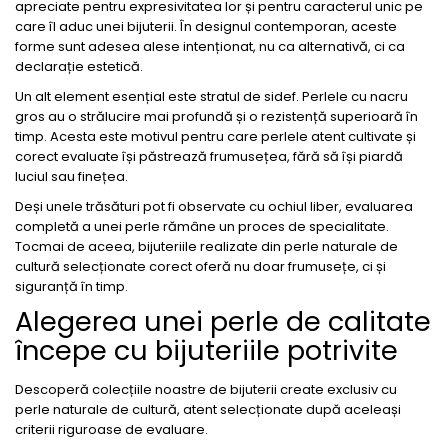
apreciate pentru expresivitatea lor și pentru caracterul unic pe
care îl aduc unei bijuterii. În designul contemporan, aceste
forme sunt adesea alese intenționat, nu ca alternativă, ci ca
declarație estetică.
Un alt element esențial este stratul de sidef. Perlele cu nacru
gros au o strălucire mai profundă și o rezistență superioară în
timp. Acesta este motivul pentru care perlele atent cultivate și
corect evaluate își păstrează frumusețea, fără să își piardă
luciul sau finețea.
Deși unele trăsături pot fi observate cu ochiul liber, evaluarea
completă a unei perle rămâne un proces de specialitate.
Tocmai de aceea, bijuteriile realizate din perle naturale de
cultură selecționate corect oferă nu doar frumusețe, ci și
siguranță în timp.
Alegerea unei perle de calitate
începe cu bijuteriile potrivite
Descoperă colecțiile noastre de bijuterii create exclusiv cu
perle naturale de cultură, atent selecționate după aceleași
criterii riguroase de evaluare.