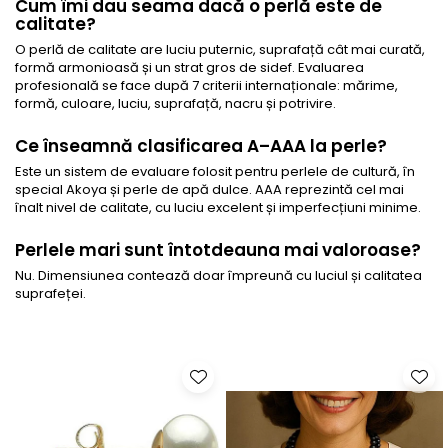
Cum îmi dau seama dacă o perlă este de
calitate?
O perlă de calitate are luciu puternic, suprafață cât mai curată,
formă armonioasă și un strat gros de sidef. Evaluarea
profesională se face după 7 criterii internaționale: mărime,
formă, culoare, luciu, suprafață, nacru și potrivire.
Ce înseamnă clasificarea A–AAA la perle?
Este un sistem de evaluare folosit pentru perlele de cultură, în
special Akoya și perle de apă dulce. AAA reprezintă cel mai
înalt nivel de calitate, cu luciu excelent și imperfecțiuni minime.
Perlele mari sunt întotdeauna mai valoroase?
Nu. Dimensiunea contează doar împreună cu luciul și calitatea
suprafeței.