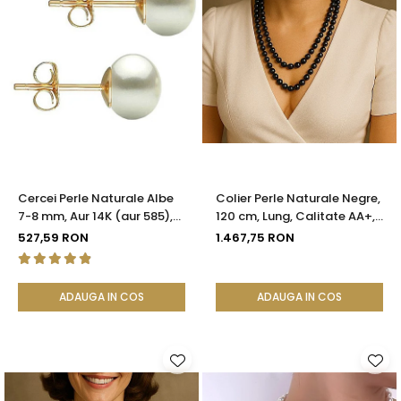
Cercei Perle Naturale Albe
Colier Perle Naturale Negre,
7-8 mm, Aur 14K (aur 585),
120 cm, Lung, Calitate AA+,
Calitatea AAA | KASKADDA®
Argint 925 | KASKADDA®
527,59 RON
1.467,75 RON
ADAUGA IN COS
ADAUGA IN COS