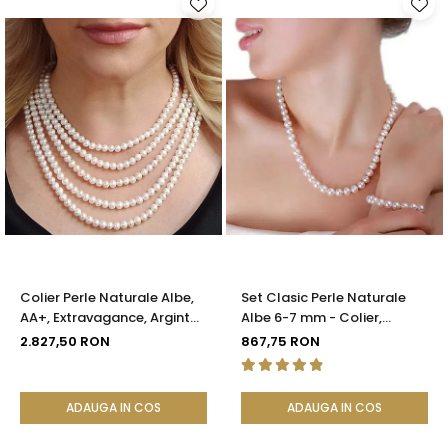
Colier Perle Naturale Albe,
Set Clasic Perle Naturale
AA+, Extravagance, Argint
Albe 6-7 mm - Colier,
925 | KASKADDA®
Brățară și Cercei, Argint 925
2.827,50 RON
867,75 RON
| KASKADDA®
ADAUGA IN COS
ADAUGA IN COS