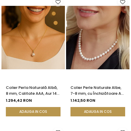
Colier Perla Naturală Albă,
Colier Perle Naturale Albe,
8 mm, Calitate AAA, Aur 14K
7-8 mm, cu Închizătoare Aur
(aur 585) | KASKADDA®
14K (aur 585) | KASKADDA®
1.294,42 RON
1.142,50 RON
ADAUGA IN COS
ADAUGA IN COS