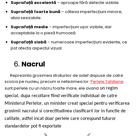
Suprafață excelentă
– aproape fără defecte vizibile.
Suprafață foarte bună
– câteva imperfecțiuni minore,
abia sesizabile.
Suprafață medie
– imperfecțiuni ușor vizibile, dar
acceptabile la o piesă frumoasă.
Suprafață slabă
– numeroase imperfecțiuni evidente, ce
pot afecta aspectul vizual.
6.
Nacrul
Reprezinta grosimea straturilor de sidef dispuse de catre
scoica pe nucleu, precum si netezimea lor.
Perlele Tahitiene
sunt perlele cu un nacru foarte mare, ele avand
un regim
special, dupa recoltare fiind verificate individual de catre
Ministerul Perlelor, un minister creat special pentru verificarea
grosimii nacrului si corectitudinea clasificarii lor in functie de
calitate, astfel incat doar perlele care corespund tuturor
standardelor pot fi exportate