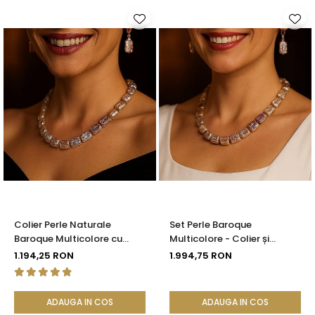
Colier Perle Naturale
Set Perle Baroque
Baroque Multicolore cu
Multicolore - Colier și
Închizătoare Aur 14K (aur
Cercei, Aur Galben 14K |
1.194,25 RON
1.994,75 RON
585) | KASKADDA®
KASKADDA®
ADAUGA IN COS
ADAUGA IN COS