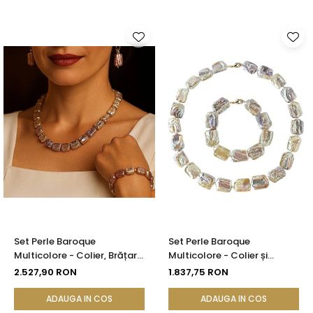
Set Perle Baroque
Set Perle Baroque
Multicolore - Colier, Brățară
Multicolore - Colier și
și Cercei, Aur Galben 14K |
Brățară, Aur Galben 14K |
2.527,90 RON
1.837,75 RON
KASKADDA®
KASKADDA®
ADAUGA IN COS
ADAUGA IN COS