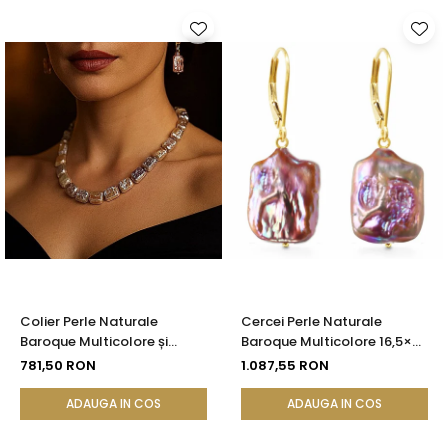
Colier Perle Naturale
Cercei Perle Naturale
Baroque Multicolore și
Baroque Multicolore 16,5×25
Închizătoare Argint 925 |
mm, Aur 14K (aur 585),
781,50 RON
1.087,55 RON
KASKADDA®
Tortiță Închisă | KASKADDA®
ADAUGA IN COS
ADAUGA IN COS