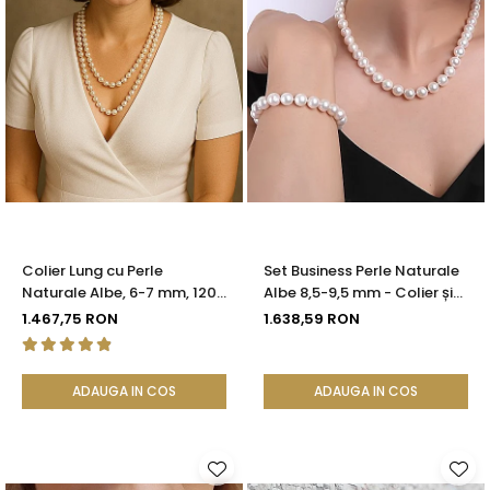
Colier Lung cu Perle
Set Business Perle Naturale
Naturale Albe, 6-7 mm, 120
Albe 8,5-9,5 mm - Colier și
cm, Închizătoare Argint 925
Brățară, Argint 925 |
1.467,75 RON
1.638,59 RON
| KASKADDA®
KASKADDA®
ADAUGA IN COS
ADAUGA IN COS