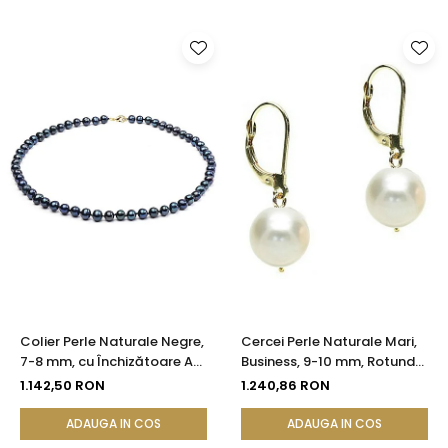
Colier Perle Naturale Negre,
Cercei Perle Naturale Mari,
7-8 mm, cu Închizătoare Aur
Business, 9-10 mm, Rotunde
14K (aur 585) | KASKADDA®
AAA, Aur 14K (aur 585) |
1.142,50 RON
1.240,86 RON
KASKADDA®
ADAUGA IN COS
ADAUGA IN COS