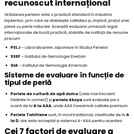
recunoscut internațional
Seturi Perle cu Argint
Brățări cu Perle
Grădarea perlelor este o practică standard în industria
bijuteriilor, prin care se stabilește calitatea și, implicit, prețul unei
Pandantive cu Perle
piese cu perle naturale. Această evaluare urmează reguli
Brose cu Perle
internaționale de bună practică, stabilite de instituții de renume
precum:
PSLJ
– Laboratoarele Japoneze în Studiul Perlelor
SSEF
– Institutul de Gemologie Elvețian
GIA
– Institutul de Gemologie American
Sisteme de evaluare în funcție de
tipul de perlă
Perlele de cultură de apă dulce
(cele mai frecvent
întâlnite în comerț) și
perlele Akoya
sunt evaluate pe o
scară de la
A la AAA
, unde AAA înseamnă calitate premium.
Perlele Tahitiene
sunt, în mod tradițional, clasificate de la
A
la D
, dar este acceptat și sistemul A–AAA pentru acestea.
Cei 7 factori de evaluare a