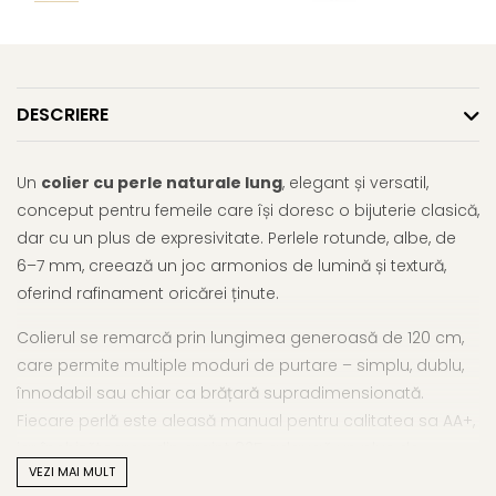
DESCRIERE
Un
colier cu perle naturale lung
, elegant și versatil,
conceput pentru femeile care își doresc o bijuterie clasică,
dar cu un plus de expresivitate. Perlele rotunde, albe, de
6–7 mm, creează un joc armonios de lumină și textură,
oferind rafinament oricărei ținute.
Colierul se remarcă prin lungimea generoasă de 120 cm,
care permite multiple moduri de purtare – simplu, dublu,
înnodabil sau chiar ca brățară supradimensionată.
Fiecare perlă este aleasă manual pentru calitatea sa AA+,
iar închizătoarea din argint 925 adaugă un plus de
VEZI MAI MULT
siguranță și eleganță, completând perfect designul.