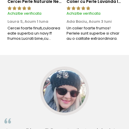
Cercei Perle Naturale Negre 5-6 mm, Buton AAA, Aur 14K (aur 585), Tip Șurub | KASKADDA®
Colier cu Perle Lavanda la Baza Gatului, de 4-5 mm, Perle Rare, Calitate AAA+, Aur 14K | KASKADDA®
Achizitie verificata
Achizitie verificata
Ac
Laura S,
Acum 1 luna
Ada Baciu,
Acum 3 luni
M
4
Cercei foarte finuti,culoarea
Un colier foarte frumos!
eate superba un navy ff
Perlele sunt superbe si chiar
B
frumos.Lucrati bine,cu
au o calitate extraordinara.
b
siguranta am sa revin pt mai
s
multe comenzi.❤️
d
R
Informatii despre structura interna a componentelor
din aur si argint utilizate in realizarea bijuteriilor