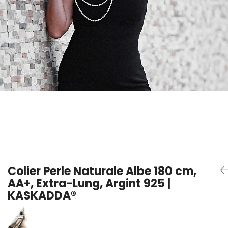
Seturi Perle cu Argint
Brățări cu Perle
Pandantive cu Perle
Brose cu Perle
Colier Perle Naturale Albe 180 cm,
AA+, Extra-Lung, Argint 925 |
KASKADDA®