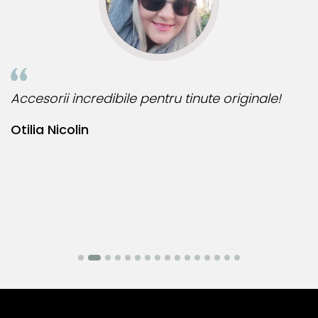
ncredibile pentru tinute originale!
Bijuteria perf
in
Bianca Mane