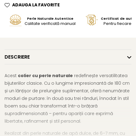
ADAUGA LA FAVORITE
Perle Naturale Autentice
Certificat de aute
Calitate verificată manual
Pentru fiecare bi
DESCRIERE
Acest
colier cu perle naturale
redefinește versatilitatea
bijuteriilor clasice. Cu o lungime impresionantă de 180 cm
și un lănțișor de prelungire suplimentar, oferă nenumărate
moduri de purtare: în două sau trei rânduri, înnodat în stil
boem sau chiar transformat într-o brățară
supradimensionată – pentru apariții care exprimă
libertate, rafinament și stil personal.
Realizat din perle naturale de apă dulce, de 6–7 mm, cu