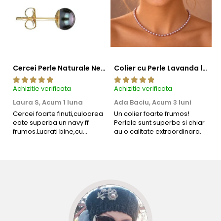
Cercei Perle Naturale Negre 5-6 mm, Buton AAA, Aur 14K (aur 585), Tip Șurub | KASKADDA®
Colier cu Perle Lavanda la Baza Gatului, de 4-5 mm, Perle Rare, Calitate AAA+, Aur 14K | KASKADDA®
Achizitie verificata
Achizitie verificata
Ac
Laura S,
Acum 1 luna
Ada Baciu,
Acum 3 luni
M
4
Cercei foarte finuti,culoarea
Un colier foarte frumos!
eate superba un navy ff
Perlele sunt superbe si chiar
B
frumos.Lucrati bine,cu
au o calitate extraordinara.
b
siguranta am sa revin pt mai
s
multe comenzi.❤️
d
R