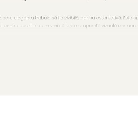
are eleganța trebuie să fie vizibilă, dar nu ostentativă. Este u
al pentru ocazii în care vrei să lași o amprentă vizuală memorab
i alte bijuterii din
colecția colierelor cu perle și argint
, sau i