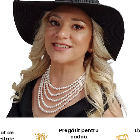
Pregătit pentru
Li
cat de
cadou
citate