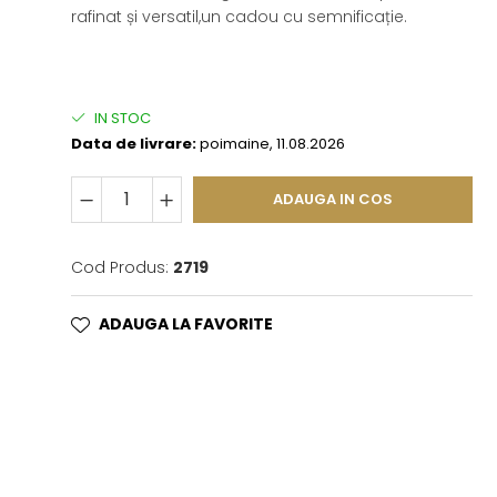
rafinat și versatil,un cadou cu semnificație.
IN STOC
Data de livrare:
poimaine, 11.08.2026
ADAUGA IN COS
Cod Produs:
2719
ADAUGA LA FAVORITE