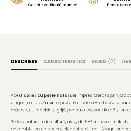
Calitate verificată manual
Pentru fiecar
DESCRIERE
CARACTERISTICI
VIDEO
(2)
LIV
Acest
colier cu perle naturale
impresionează prin proporț
eleganța clasică reinterpretată modern – o bijuterie car
mătase, cu precizie și grijă, pentru o așezare fluidă și un 
Perlele naturale de cultură, albe, de 6–7 mm, sunt select
ansamblul cu un accent elegant și durabil. Șiragul superior