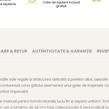
Cutie de bijuterii inclusă
e bijuterie
gratuit
RARE & RETUR
AUTENTICITATE & GARANȚIE
REVI
iile sale regale și strălucirea delicată a perlelor albe, așeza
e conturează zona gâtului asemenea unui guler de inspirație c
confort impecabil.
ate manual pentru formă rotundă, luciu fin și aspect uniform. Î
 are o lungime de 43 cm, însă colierul poate fi personalizat la c