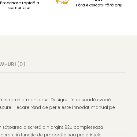
Procesare rapidă a
Fără explicații, fără griji
comenzilor
EW-URI
(0)
te în straturi armonioase. Designul în cascadă evocă
outure. Fiecare rând de perle este înnodat manual pe
nchizătoarea discretă din argint 925 completează
erere în funcție de proporțiile sau preferințele