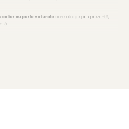
n
colier cu perle naturale
care atrage prin prezență,
ilă.
nspiră-te din
gama largă de coliere cu perle
.