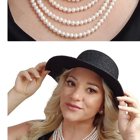
Seturi Perle cu Argint
Brățări cu Perle
Pandantive cu Perle
Brose cu Perle