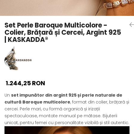
Seturi Perle cu Argint
Brățări cu Perle
Pandantive cu Perle
Set Perle Baroque Multicolore -
Brose cu Perle
Colier, Brățară și Cercei, Argint 925
| KASKADDA®
1.244,25 RON
Un
set impunător din argint 925 și perle naturale de
cultură Baroque multicolore
, format din colier, brățară și
cercei. Perle mari, cu formă organică și irizații
spectaculoase, montate manual pe mătase. Bijuterii
unicat, pentru femei cu personalitate vizibilă și stil autentic.