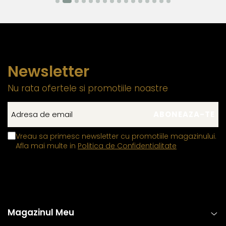
integrate in structura componentelor din aur si argint pot
manifesta proprietati feromagnetice, permitandu-le sa
interactioneze cu un camp magnetic extern. Aceasta
caracteristica este limitata exclusiv la aceste
componente functionale si nu influenteaza autenticitatea,
Newsletter
puritatea sau compozitia bijuteriei, care respecta
standardele industriei
Nu rata ofertele si promotiile noastre
Inchizatorile din aur si argint
contin un mic arc sau o
tija metalica interna, realizata dintr-un aliaj metalic
comun rezistent, care permite mecanismului de
Vreau sa primesc newsletter cu promotiile magazinului.
deschidere si inchidere sa functioneze corect,
Afla mai multe in
Politica de Confidentialitate
mentinandu-si elasticitatea in timp.
Tortitele cerceilor din aur si argint, care dispun de
mecanisme de deschidere si inchidere
, includ in
structura lor un mic arc sau o tija metalica realizata
dintr-un aliaj metalic comun, special ales pentru a
Magazinul Meu
asigura flexibilitatea si siguranta mecanismului. Acest