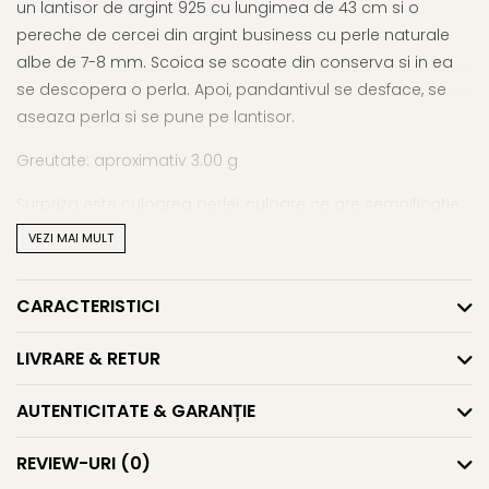
un lantisor de argint 925 cu lungimea de 43 cm si o
pereche de cercei din argint business cu perle naturale
albe de 7-8 mm. Scoica se scoate din conserva si in ea
se descopera o perla. Apoi, pandantivul se desface, se
aseaza perla si se pune pe lantisor.
Greutate: aproximativ 3.00 g
Surpriza este culoarea perlei, culoare ce are semnificatie:
VEZI MAI MULT
*alb pentru intelepciune;
CARACTERISTICI
LIVRARE & RETUR
*roz pentru sanatate;
AUTENTICITATE & GARANȚIE
REVIEW-URI
(0)
*lavanda pentru success;