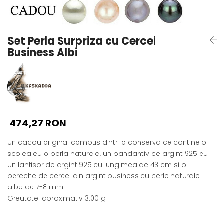
Seturi Perle cu Argint
Brățări cu Perle
Pandantive cu Perle
Set Perla Surpriza cu Cercei
Brose cu Perle
Business Albi
474,27 RON
Un cadou original compus dintr-o conserva ce contine o
scoica cu o perla naturala, un pandantiv de argint 925 cu
un lantisor de argint 925 cu lungimea de 43 cm si o
pereche de cercei din argint business cu perle naturale
albe de 7-8 mm.
Greutate: aproximativ 3.00 g