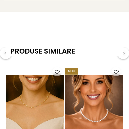
*perla neagra pentru iubire.
**Pentru a va bucura din plin de acest pachet, noi va
facem cadou toate cele 4 culori de perle pentru a purta
PRODUSE SIMILARE
in fiecare zi culoarea care vi se potriveste.
NOU
*** Acest pachet nu este insotit de o alta cutie de bijuterii
gratuita !
****
Bijuteriile cu perle naturale si argint 925
vor ajunge
la dumneavoastra insotite de certificat de garantie
(garantie 100% perle naturale si argint 925).