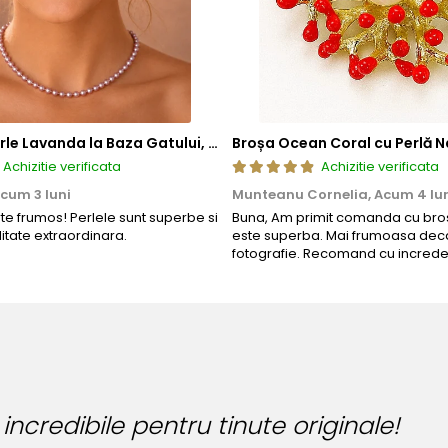
Colier cu Perle Lavanda la Baza Gatului, de 4-5 mm, Perle Rare, Calitate AAA+, Aur 14K | KASKADDA®
Broșa Ocean Coral cu Perlă N
Achizitie verificata
Achizitie verificata
cum 3 luni
Munteanu Cornelia,
Acum 4 lu
rte frumos! Perlele sunt superbe si
Buna, Am primit comanda cu bros
litate extraordinara.
este superba. Mai frumoasa deca
fotografie. Recomand cu increde