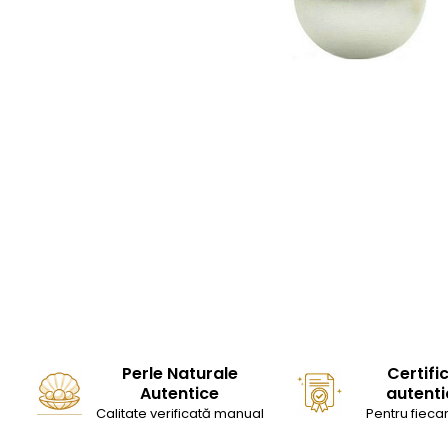
Seturi Perle cu Argint
Brățări cu Perle
Pandantive cu Perle
Brose cu Perle
Perle Naturale
Certifi
Autentice
autenti
Calitate verificată manual
Pentru fiecar