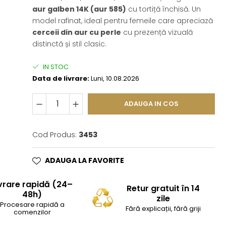
aur galben 14K (aur 585)
cu tortiță închisă. Un
model rafinat, ideal pentru femeile care apreciază
cerceii din aur cu perle
cu prezență vizuală
distinctă și stil clasic.
IN STOC
Data de livrare:
Luni, 10.08.2026
ADAUGA IN COS
Cod Produs:
3453
ADAUGA LA FAVORITE
vrare rapidă (24–
Retur gratuit în 14
48h)
zile
Procesare rapidă a
Fără explicații, fără griji
comenzilor