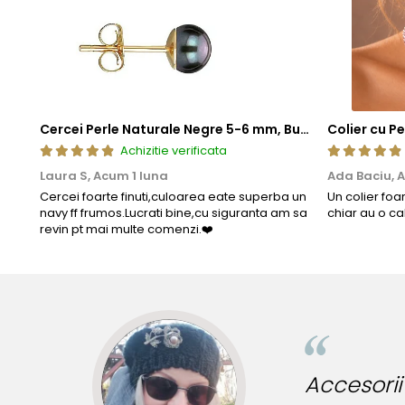
Cercei Perle Naturale Negre 5-6 mm, Buton AAA, Aur 14K (aur 585), Tip Șurub | KASKADDA®
Achizitie verificata
Laura S,
Acum 1 luna
Ada Baciu,
A
Cercei foarte finuti,culoarea eate superba un
Un colier foa
navy ff frumos.Lucrati bine,cu siguranta am sa
chiar au o ca
revin pt mai multe comenzi.❤️
nute originale!