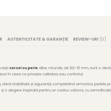
R
AUTENTICITATE & GARANȚIE
REVIEW-URI
(0)
Acești
cercei cu perle
albe, rotunde, de 9,5–10 mm, sunt o declar
suri în ceea ce privește calitatea sau confortul.
să, oferă stabilitate și siguranță, completând armonios perlele 
nd și o alegere inspirată pentru un cadou valoros, cu semnificaț