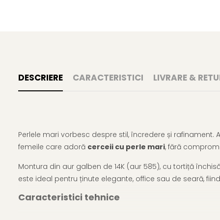
DESCRIERE
CARACTERISTICI
LIVRARE & RETU
Perlele mari vorbesc despre stil, încredere și rafinament. 
femeile care adoră
cerceii cu perle mari
, fără compromi
Montura din aur galben de 14K (aur 585), cu tortiță închi
este ideal pentru ținute elegante, office sau de seară, fii
Caracteristici tehnice