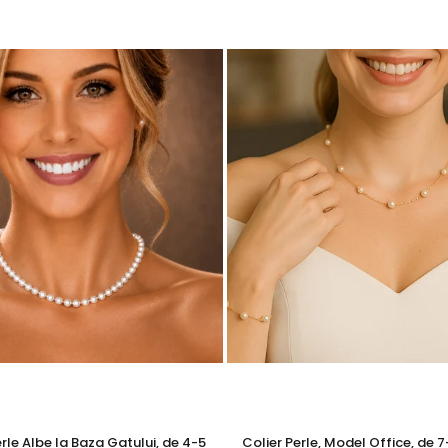
u marcă înregistrată în 27 de țări. Toate produsele sunt reali
e însoțită de un certificat de garanție și autenticitate care ates
sunt expresia eleganței pure și a încrederii în sine.
n
colier cu perle
sau o
brățară cu perle
din aceeași colecție.
 aur si argint utilizate in realizarea bijuteriilor
 siguranta bijuteriilor, anumite componente esentiale sunt fabri
in aur si argint si zalele duble din aur si argint includ in structur
obal in productia de bijuterii fine, fiind utilizata de toti
te interne nu afecteaza aspectul, calitatea sau autenticitatea 
a rezistenta si siguranta bijuteriei in utilizarea zilnica.
l sunt metale moi, iar componentele care necesita o rezistent
erle Albe la Baza Gatului, de 4-5
Colier Perle, Model Office, de 