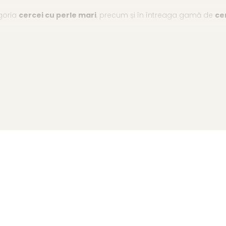
goria
cercei cu perle mari
, precum și în întreaga gamă de
ce
ADDA