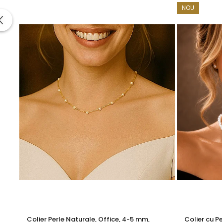
NOU
Ambalaj: cutie elegantă pentru cadou
KASKADDA
este un brand european de bijuterii premium, c
metale prețioase certificate. Fiecare bijuterie cu perle est
Alege o bijuterie cu impact – acești
cercei cu perle mari
Pentru un look complet, poartă acești cercei alături de u
Informatii despre structura interna a componentelor din
Pentru a asigura functionalitatea optima, durabilitatea si
Astfel, inchizatorile din aur si argint, tortitele cerceilor d
Aceasta metoda de fabricatie reprezinta un standard gl
durabilitatea produselor.
Prezenta acestor mici componen
influenteaza estetica, ci sunt indispensabile pentru a garant
Aceasta practica este necesara deoarece aurul si argintu
Colier Perle Naturale, Office, 4-5 mm,
Colier cu P