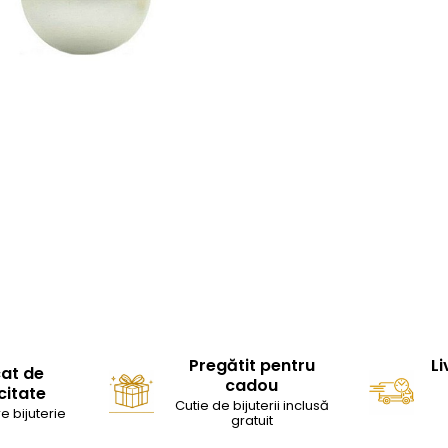
Pregătit pentru
Li
cat de
cadou
citate
Cutie de bijuterii inclusă
e bijuterie
gratuit