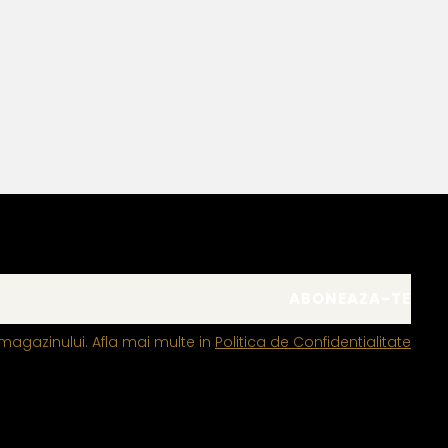
Bianca Manea-Mocan
magazinului. Afla mai multe in
Politica de Confidentialitate