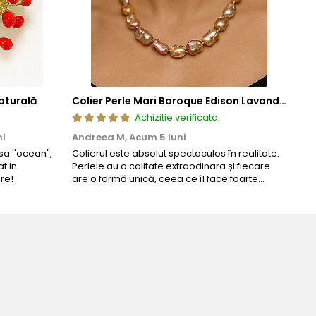
aturală
Colier Perle Mari Baroque Edison Lavandă, Calitatea AAA, Aur 14K | KASKADDA®
Achizitie verificata
ni
Andreea M,
Acum 5 luni
Mar
a ''ocean",
Colierul este absolut spectaculos în realitate.
Un c
t in
Perlele au o calitate extraodinara și fiecare
coma
re!
are o formă unică, ceea ce îl face foarte
comp
special. Nu seamănă cu nimic din ce am văzut
până acum. L-am purtat la un eveniment și am
primit multe ...
Bijuteria perfecta pentru ziua perfe