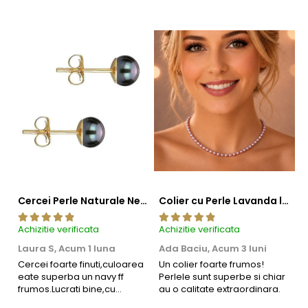
și mai frumos alături de o pereche de
cercei cu
perle
rafinați și o
brățară
fină care îi completează subtil
farmecul.
Cercei Perle Naturale Negre 5-6 mm, Buton AAA, Aur 14K (aur 585), Tip Șurub | KASKADDA®
Colier cu Perle Lavanda la Baza Gatului, de 4-5 mm, Perle Rare, Calitate AAA+, Aur 14K | KASKADDA®
Achizitie verificata
Achizitie verificata
Ac
Laura S,
Acum 1 luna
Ada Baciu,
Acum 3 luni
M
4
Cercei foarte finuti,culoarea
Un colier foarte frumos!
eate superba un navy ff
Perlele sunt superbe si chiar
B
frumos.Lucrati bine,cu
au o calitate extraordinara.
b
siguranta am sa revin pt mai
s