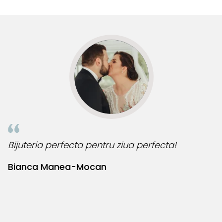
multe comenzi.❤️
d
R
Bijuteria perfecta pentru ziua perfecta!
O
l
Bianca Manea-Mocan
N