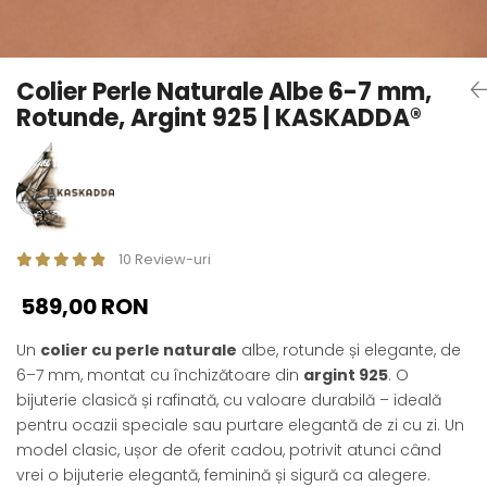
Seturi Perle cu Argint
Brățări cu Perle
Pandantive cu Perle
Colier Perle Naturale Albe 6-7 mm,
Brose cu Perle
Rotunde, Argint 925 | KASKADDA®
10 Review-uri
589,00 RON
Un
colier cu perle naturale
albe, rotunde și elegante, de
6–7 mm, montat cu închizătoare din
argint 925
. O
bijuterie clasică și rafinată, cu valoare durabilă – ideală
pentru ocazii speciale sau purtare elegantă de zi cu zi. Un
model clasic, ușor de oferit cadou, potrivit atunci când
vrei o bijuterie elegantă, feminină și sigură ca alegere.