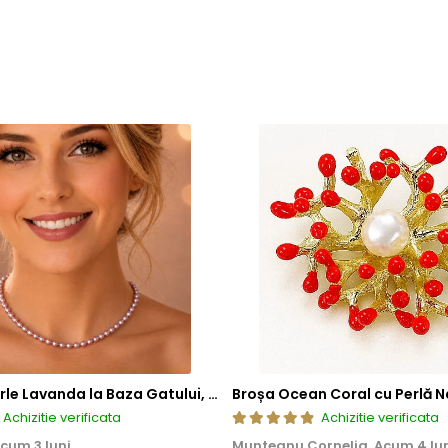
Colier cu Perle Lavanda la Baza Gatului, de 4-5 mm, Perle Rare, Calitate AAA+, Aur 14K | KASKADDA®
Broșa Ocean Coral cu Perlă N
Achizitie verificata
Achizitie verificata
cum 3 luni
Munteanu Cornelia,
Acum 4 lu