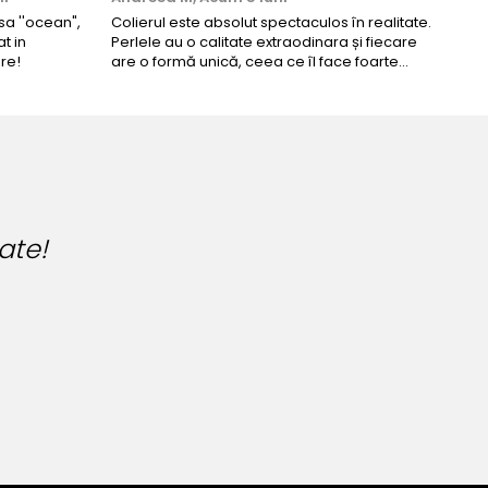
a ''ocean",
Colierul este absolut spectaculos în realitate.
Un c
t in
Perlele au o calitate extraodinara și fiecare
coma
re!
are o formă unică, ceea ce îl face foarte
comp
special. Nu seamănă cu nimic din ce am văzut
până acum. L-am purtat la un eveniment și am
primit multe ...
us si prietenelor de unde cumpar bij
re!!!
 etichetat fotografia cu numele dum
na Tudosa