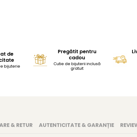
Pregătit pentru
Li
cat de
cadou
citate
Cutie de bijuterii inclusă
e bijuterie
gratuit
RARE & RETUR
AUTENTICITATE & GARANȚIE
REVIE