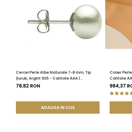
Descoperă eleganța
Lasă-te inspirată de farmecul floral al acestei broșe și
semnătură de stil.
Cercei Perle Albe Naturale 7-8 mm, Tip
Colier Perl
Șurub, Argint 925 - Calitate AAA |
Calitate AA
KASKADDA®
78,82 RON
984,37 R
ADAUGA IN COS