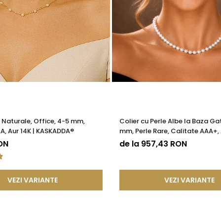
 descoperă colecția completă KASKADDA®. Fiecare piesă spune o 
e Naturale, Office, 4-5 mm,
Colier cu Perle Albe la Baza Gat
A, Aur 14K | KASKADDA®
mm, Perle Rare, Calitate AAA+, 
KASKADDA®
ON
de la 957,43 RON
VEZI VARIANTE
VEZI VARIANTE