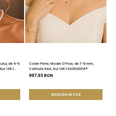
poveste, iar această broșă poate fi următoarea ta
ului, de 4-5
Colier Perle, Model Office, de 7-8 mm,
Br
Aur 14K |
Calitate AAA, Aur 14K | KASKADDA®
13
997,93 RON
ADAUGA IN COS