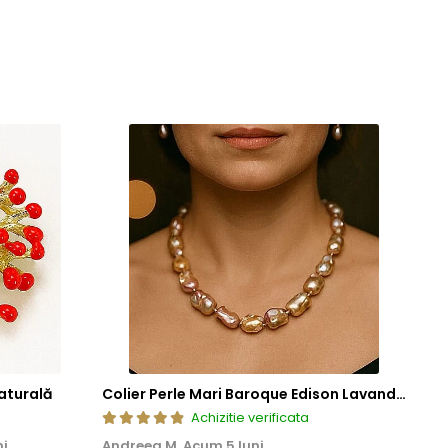
aturală
Colier Perle Mari Baroque Edison Lavandă, Calitatea AAA, Aur 14K | KASKADDA®
Achizitie verificata
ni
Andreea M,
Acum 5 luni
Mar