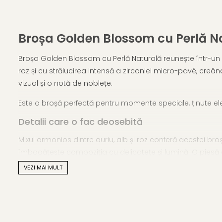
Broșa Golden Blossom cu Perlă Na
Broșa Golden Blossom cu Perlă Naturală reunește într-un si
roz și cu strălucirea intensă a zirconiei micro-pavé, creân
vizual și o notă de noblețe.
Este o broșă perfectă pentru momente speciale, ținute ele
Detalii care o fac deosebită
Mixul armonios dintre auriu, alb și roz conferă acestei broș
îmbogățește compoziția cu delicatețe și lumină. O piesă ca
VEZI MAI MULT
Caracteristici tehnice
Tip produs:
Broșă florală elegantă