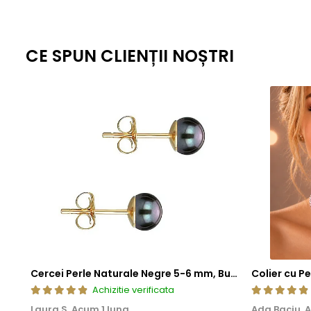
CE SPUN CLIENȚII NOȘTRI
Cercei Perle Naturale Negre 5-6 mm, Buton AAA, Aur 14K (aur 585), Tip Șurub | KASKADDA®
Achizitie verificata
Laura S,
Acum 1 luna
Ada Baciu,
A