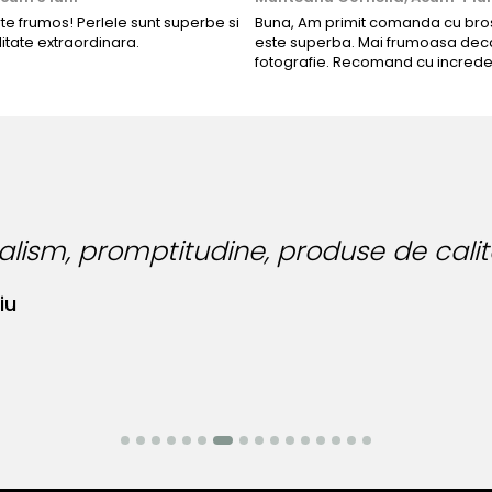
rte frumos! Perlele sunt superbe si
Buna, Am primit comanda cu bros
litate extraordinara.
este superba. Mai frumoasa deca
fotografie. Recomand cu increde
Am sp
place
Am si
Madali