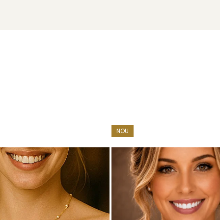
 speciale
NOU
ată pentru luciul și forma ei frumoasă.
pentru ținute elegante sau ocazii speciale.
, datorită designului luxuriant și prezenței perlei naturale.