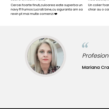
Cercei foarte finuti,culoarea eate superba un
Un colier foa
navy ff frumos.Lucrati bine,cu siguranta am sa
chiar au o ca
revin pt mai multe comenzi.❤️
e de calitate!