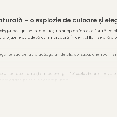
turală – o explozie de culoare și el
ngur design feminitate, lux și un strop de fantezie florală. Pet
d o bijuterie cu adevărat remarcabilă. În centrul florii se află 
gante sau pentru a adăuga un detaliu sofisticat unei rochii sim
e un caracter cald și plin de energie. Reflexele zirconiei pavate 
re atrage privirile la fiecare purtare.