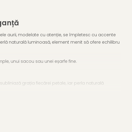
eganță
alele aurii, modelate cu atenție, se împletesc cu accente
o perlă naturală luminoasă, element menit să ofere echilibru
ple, unui sacou sau unei eșarfe fine.
subliniază grația fiecărei petale, iar perla naturală