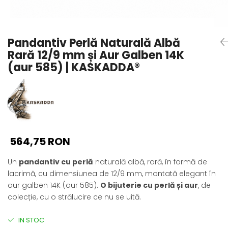
Seturi Perle cu Argint
Brățări cu Perle
Pandantive cu Perle
Pandantiv Perlă Naturală Albă
Brose cu Perle
Rară 12/9 mm și Aur Galben 14K
(aur 585) | KASKADDA®
564,75 RON
Un
pandantiv cu perlă
naturală albă, rară, în formă de
lacrimă, cu dimensiunea de 12/9 mm, montată elegant în
aur galben 14K (aur 585).
O bijuterie cu perlă și aur
, de
colecție, cu o strălucire ce nu se uită.
IN STOC