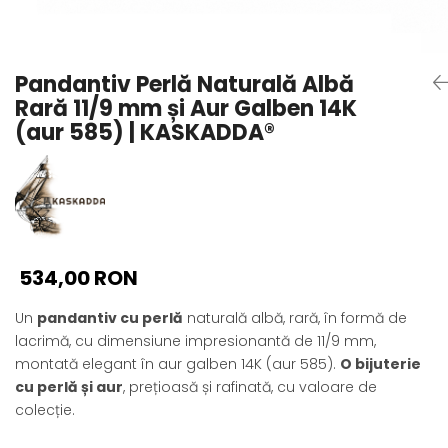
Seturi Perle cu Argint
Brățări cu Perle
Pandantive cu Perle
Pandantiv Perlă Naturală Albă
Brose cu Perle
Rară 11/9 mm și Aur Galben 14K
(aur 585) | KASKADDA®
534,00 RON
Un
pandantiv cu perlă
naturală albă, rară, în formă de
lacrimă, cu dimensiune impresionantă de 11/9 mm,
montată elegant în aur galben 14K (aur 585).
O bijuterie
cu perlă și aur
, prețioasă și rafinată, cu valoare de
colecție.