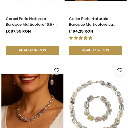
Cercei Perle Naturale
Colier Perle Naturale
Baroque Multicolore 16,5×25
Baroque Multicolore cu
mm, Aur 14K (aur 585),
Închizătoare Aur 14K (aur
1.087,55 RON
1.194,25 RON
Tortiță Închisă | KASKADDA®
585) | KASKADDA®
ADAUGA IN COS
ADAUGA IN COS