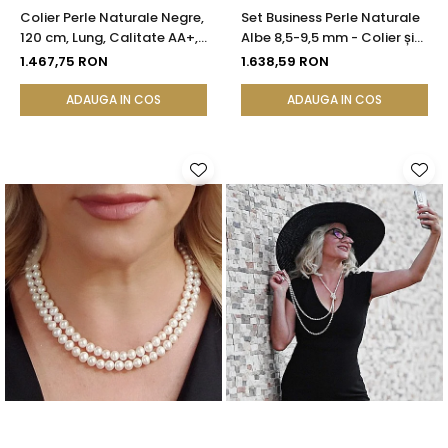
Colier Perle Naturale Negre,
Set Business Perle Naturale
120 cm, Lung, Calitate AA+,
Albe 8,5-9,5 mm - Colier și
Argint 925 | KASKADDA®
Brățară, Argint 925 |
1.467,75 RON
1.638,59 RON
KASKADDA®
ADAUGA IN COS
ADAUGA IN COS