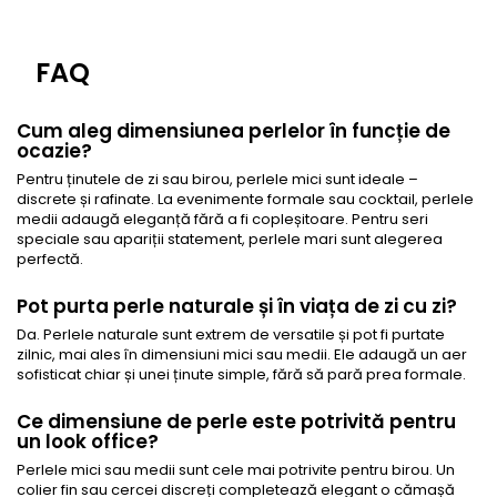
FAQ
Cum aleg dimensiunea perlelor în funcție de
ocazie?
Pentru ținutele de zi sau birou, perlele mici sunt ideale –
discrete și rafinate. La evenimente formale sau cocktail, perlele
medii adaugă eleganță fără a fi copleșitoare. Pentru seri
speciale sau apariții statement, perlele mari sunt alegerea
perfectă.
Pot purta perle naturale și în viața de zi cu zi?
Da. Perlele naturale sunt extrem de versatile și pot fi purtate
zilnic, mai ales în dimensiuni mici sau medii. Ele adaugă un aer
sofisticat chiar și unei ținute simple, fără să pară prea formale.
Ce dimensiune de perle este potrivită pentru
un look office?
Perlele mici sau medii sunt cele mai potrivite pentru birou. Un
colier fin sau cercei discreți completează elegant o cămașă