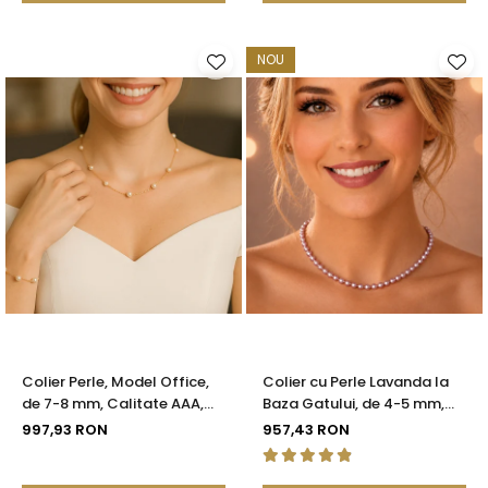
NOU
Colier Perle, Model Office,
Colier cu Perle Lavanda la
de 7-8 mm, Calitate AAA,
Baza Gatului, de 4-5 mm,
Aur 14K | KASKADDA®
Perle Rare, Calitate AAA+,
997,93 RON
957,43 RON
Aur 14K | KASKADDA®