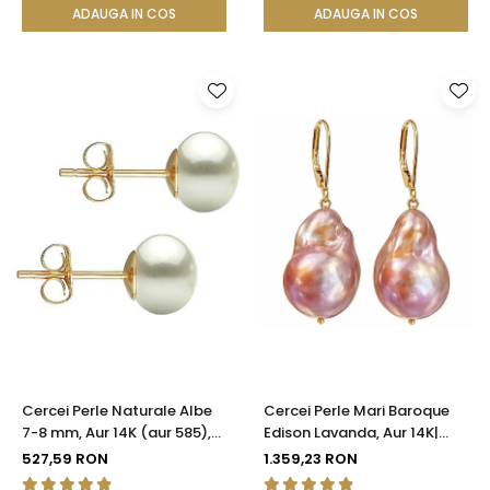
ADAUGA IN COS
ADAUGA IN COS
Cercei Perle Naturale Albe
Cercei Perle Mari Baroque
7-8 mm, Aur 14K (aur 585),
Edison Lavanda, Aur 14K|
Calitatea AAA | KASKADDA®
KASKADDA®
527,59 RON
1.359,23 RON