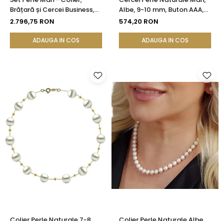
Brățară și Cercei Business,
Albe, 9-10 mm, Buton AAA,
Aur Galben 14K, Perle Albe
Aur 14K (aur 585), Tip Șurub |
2.796,75 RON
574,20 RON
Premium 8,5-9,5 mm |
KASKADDA®
KASKADDA®
ADAUGA IN COS
ADAUGA IN COS
Colier Perle Naturale 7-8
Colier Perle Naturale Albe