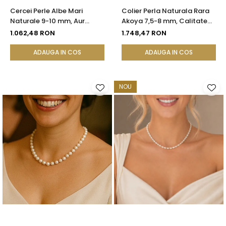
Cercei Perle Albe Mari
Colier Perla Naturala Rara
Naturale 9-10 mm, Aur
Akoya 7,5-8 mm, Calitate
Galben 14K, Formă Buton,
AAA+, Aur 14K | KASKADDA®
1.062,48 RON
1.748,47 RON
Tortiță Închisă | KASKADDA®
ADAUGA IN COS
ADAUGA IN COS
NOU