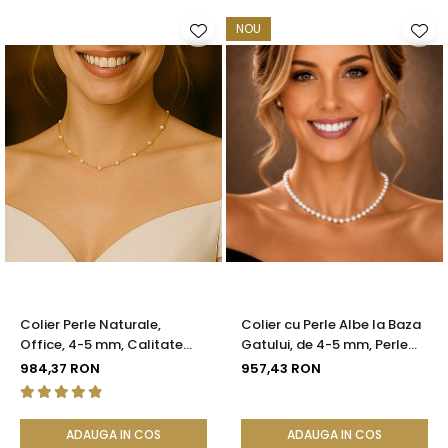
NOU
Colier Perle Naturale,
Colier cu Perle Albe la Baza
Office, 4-5 mm, Calitate
Gatului, de 4-5 mm, Perle
AAA, Aur 14K | KASKADDA®
Rare, Calitate AAA+, Aur 14K
984,37 RON
957,43 RON
| KASKADDA®
ADAUGA IN COS
ADAUGA IN COS