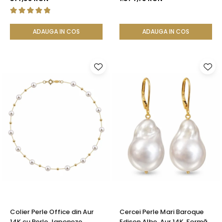
KASKADDA®
Galben 14K (aur 585) -
KASKADDA®
ADAUGA IN COS
ADAUGA IN COS
Colier Perle Office din Aur
Cercei Perle Mari Baroque
14K cu Perle Japoneze
Edison Albe, Aur 14K, Formă