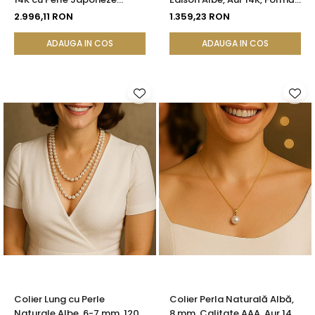
Akoya 5,5 mm și Bile de Aur |
Organică | KASKADDA®
2.996,11 RON
1.359,23 RON
KASKADDA®
ADAUGA IN COS
ADAUGA IN COS
Colier Lung cu Perle
Colier Perla Naturală Albă,
Naturale Albe, 6-7 mm, 120
8 mm, Calitate AAA, Aur 14K