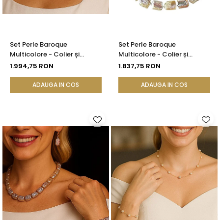
Set Perle Baroque
Set Perle Baroque
Multicolore - Colier și
Multicolore - Colier și
Cercei, Aur Galben 14K |
Brățară, Aur Galben 14K |
1.994,75 RON
1.837,75 RON
KASKADDA®
KASKADDA®
ADAUGA IN COS
ADAUGA IN COS