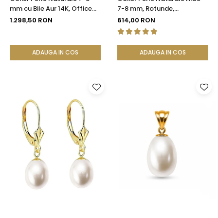
mm cu Bile Aur 14K, Office
7-8 mm, Rotunde,
Elegant | KASKADDA®
Închizătoare Argint 925 |
1.298,50 RON
614,00 RON
KASKADDA®
ADAUGA IN COS
ADAUGA IN COS