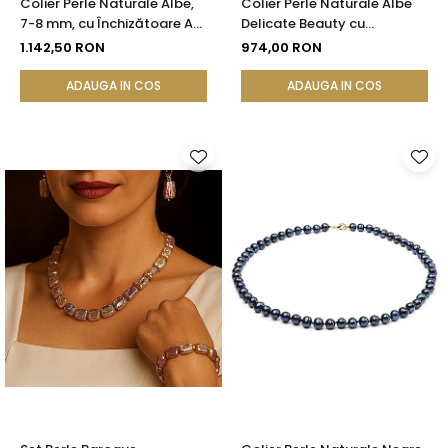
Colier Perle Naturale Albe,
Colier Perle Naturale Albe
7-8 mm, cu Închizătoare Aur
Delicate Beauty cu
14K (aur 585) | KASKADDA®
Închizătoare Argint |
1.142,50 RON
974,00 RON
KASKADDA®
ADAUGA IN COS
ADAUGA IN COS