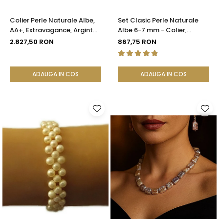
Colier Perle Naturale Albe,
Set Clasic Perle Naturale
AA+, Extravagance, Argint
Albe 6-7 mm - Colier,
925 | KASKADDA®
Brățară și Cercei, Argint 925
2.827,50 RON
867,75 RON
| KASKADDA®
ADAUGA IN COS
ADAUGA IN COS