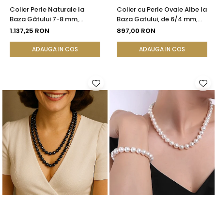
Colier Perle Naturale la
Colier cu Perle Ovale Albe la
Baza Gâtului 7-8 mm,
Baza Gatului, de 6/4 mm,
Închizătoare Aur 14K |
Calitate AAA, Aur 14K |
1.137,25 RON
897,00 RON
KASKADDA®
KASKADDA®
ADAUGA IN COS
ADAUGA IN COS