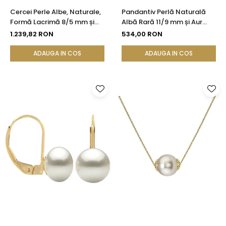
Cercei Perle Albe, Naturale,
Pandantiv Perlă Naturală
Formă Lacrimă 8/5 mm și
Albă Rară 11/9 mm și Aur
Aur Galben 14K | KASKADDA®
Galben 14K (aur 585) |
1.239,82 RON
534,00 RON
KASKADDA®
ADAUGA IN COS
ADAUGA IN COS