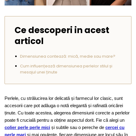
Seturi Perle cu Argint
Brățări cu Perle
Pandantive cu Perle
Ce descoperi in acest
Brose cu Perle
articol
Dimensiunea contează: mică, medie sau mare?
Cum influențează dimensiunea perlelor stilul și
mesajul unei ținute
Perlele, cu strălucirea lor delicată și farmecul lor clasic, sunt
accesorii care pot adăuga o notă elegantă și rafinată oricărei
ținute. Cu toate acestea, alegerea dimensiunii corecte a perlelor
poate fi crucială pentru a obține aspectul dorit. Fie că alegi un
colier perle perle mici
și subtile sau o pereche de
cercei cu
perle mari
și mai opulente, fiecare dimensiune are locul său în