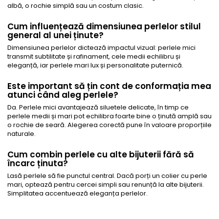
albă, o rochie simplă sau un costum clasic.
Cum influențează dimensiunea perlelor stilul
general al unei ținute?
Dimensiunea perlelor dictează impactul vizual: perlele mici
transmit subtilitate și rafinament, cele medii echilibru și
eleganță, iar perlele mari lux și personalitate puternică.
Este important să țin cont de conformația mea
atunci când aleg perlele?
Da. Perlele mici avantajează siluetele delicate, în timp ce
perlele medii și mari pot echilibra foarte bine o ținută amplă sau
o rochie de seară. Alegerea corectă pune în valoare proporțiile
naturale.
Cum combin perlele cu alte bijuterii fără să
încarc ținuta?
Lasă perlele să fie punctul central. Dacă porți un colier cu perle
mari, optează pentru cercei simpli sau renunță la alte bijuterii.
Simplitatea accentuează eleganța perlelor.