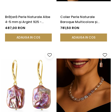
Brățară Perle Naturale Albe
Colier Perle Naturale
4-5 mm și Argint 925 -
Baroque Multicolore și
Delicate Beauty |
Închizătoare Argint 925 |
487,00 RON
781,50 RON
KASKADDA®
KASKADDA®
ADAUGA IN COS
ADAUGA IN COS