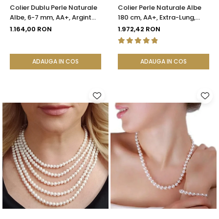
Colier Dublu Perle Naturale
Colier Perle Naturale Albe
Albe, 6-7 mm, AA+, Argint
180 cm, AA+, Extra-Lung,
925 | KASKADDA®
Argint 925 | KASKADDA®
1.164,00 RON
1.972,42 RON
ADAUGA IN COS
ADAUGA IN COS