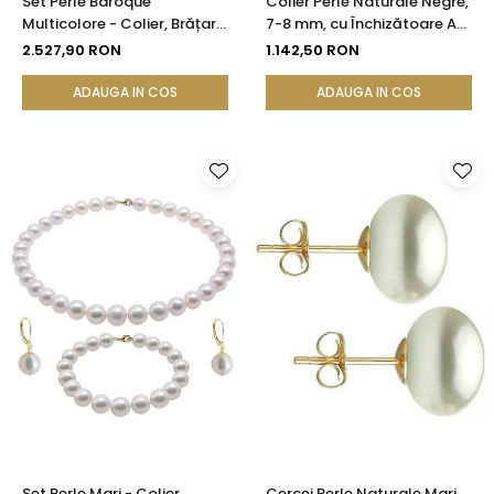
Set Perle Baroque
Colier Perle Naturale Negre,
Multicolore - Colier, Brățară
7-8 mm, cu Închizătoare Aur
și Cercei, Aur Galben 14K |
14K (aur 585) | KASKADDA®
2.527,90 RON
1.142,50 RON
KASKADDA®
ADAUGA IN COS
ADAUGA IN COS
Set Perle Mari - Colier,
Cercei Perle Naturale Mari,