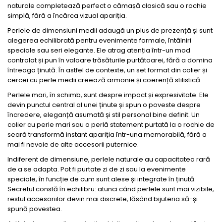
naturale completează perfect o cămașă clasică sau o rochie
simplă, fără a încărca vizual apariția.
Perlele de dimensiuni medii adaugă un plus de prezență și sunt
alegerea echilibrată pentru evenimente formale, întâlniri
speciale sau seri elegante. Ele atrag atenția într-un mod
controlat și pun în valoare trăsăturile purtătoarei, fără a domina
întreaga ținută. În astfel de contexte, un set format din colier și
cercei cu perle medii creează armonie și coerență stilistică.
Perlele mari, în schimb, sunt despre impact și expresivitate. Ele
devin punctul central al unei ținute și spun o poveste despre
încredere, eleganță asumată și stil personal bine definit. Un
colier cu perle mari sau o perlă statement purtată la o rochie de
seară transformă instant apariția într-una memorabilă, fără a
mai fi nevoie de alte accesorii puternice.
Indiferent de dimensiune, perlele naturale au capacitatea rară
de a se adapta. Pot fi purtate zi de zi sau la evenimente
speciale, în funcție de cum sunt alese și integrate în ținută.
Secretul constă în echilibru: atunci când perlele sunt mai vizibile,
restul accesoriilor devin mai discrete, lăsând bijuteria să-și
spună povestea.