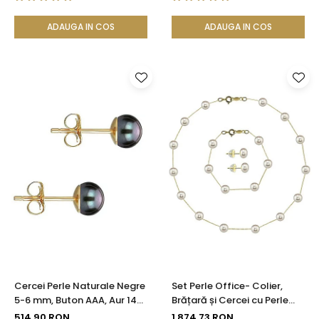
ADAUGA IN COS
ADAUGA IN COS
Cercei Perle Naturale Negre
Set Perle Office- Colier,
5-6 mm, Buton AAA, Aur 14K
Brățară și Cercei cu Perle
(aur 585), Tip Șurub |
Naturale Albe 4-5 mm, Aur
514,90 RON
1.874,73 RON