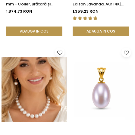
mm - Colier, Brățară și
Edison Lavanda, Aur 14K|
Cercei, Aur Galben 14K |
KASKADDA®
1.874,73 RON
1.359,23 RON
KASKADDA®
ADAUGA IN COS
ADAUGA IN COS