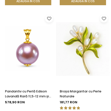
ADAUGA IN COS
ADAUGA IN COS
Pandantiv cu Perlă Edison
Broșa Margaritar cu Perle
Lavandă Rară 11,5-12 mm și
Naturale
Aur 14K (aur 585) |
578,90 RON
181,77 RON
KASKADDA®