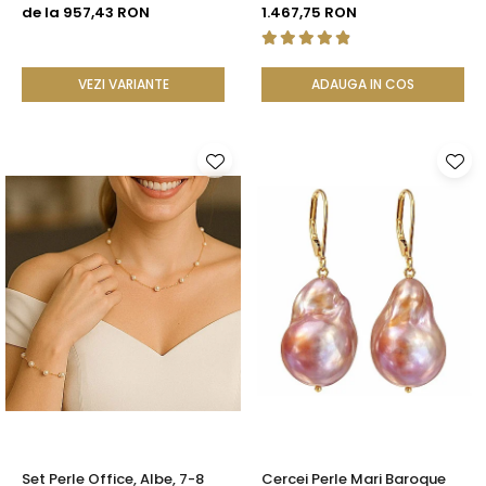
Rare, Calitate AAA+, Aur 14K
cm, Închizătoare Argint 925
de la 957,43 RON
1.467,75 RON
| KASKADDA®
| KASKADDA®
VEZI VARIANTE
ADAUGA IN COS
Set Perle Office, Albe, 7-8
Cercei Perle Mari Baroque