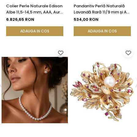
Colier Perle Naturale Edison
Pandantiv Perlă Naturală
Albe 11,5-14,5 mm, AAA, Aur
Lavandă Rară 11/9 mm și Aur
Galben 14K | KASKADDA®
Galben 14K (aur 585) |
6.826,65 RON
534,00 RON
KASKADDA®
ADAUGA IN COS
ADAUGA IN COS