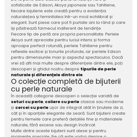
sofisticate de Edison, Akoya japoneze sau Tahitiene,
fiecare bijuterie este creată pentru a evidenția
naturalețea și feminitatea într-un mod echilibrat și
elegant. Sunt piese care pot fi purtate ani la rând și care
își păstrează farmecul indiferent de tendințe.
Fiecare tip de perlă are propria personalitate. Perlele
Akoya sunt apreciate pentru luciul intens și forma
aproape perfect rotundă, perlele Tahitiene pentru
reflexiile exotice și tonurile profunde, iar perlele Edison
pentru dimensiunile mari și aspectul spectaculos. Dacă
vrei să afli mai multe despre diferențele dintre ele, poți
descoperi și ghidul nostru despre
tipurile de perle
naturale și diferențele dintre ele
.
O colecție completă de bijuterii
cu perle naturale
În această categorie descoperi o selecție variată de
seturi cu perle
,
coliere cu perle
clasice sau moderne
și
cercei cu perle
ușor de integrat atât în ținutele de zi,
cât și în aparițiile elegante de seară. Sunt bijuterii create
pentru femeile care preferă detaliile fine și materialele
naturale, fără excese sau design încărcat.
Multe dintre aceste bijuterii sunt alese și pentru
momente speciale. Fie că este vorba despre o