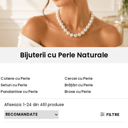
Seturi Perle cu Argint
Brățări cu Perle
Pandantive cu Perle
Brose cu Perle
Bijuterii cu Perle Naturale
Coliere cu Perle
Cercei cu Perle
Seturi cu Perle
Brățări cu Perle
Pandantive cu Perle
Brose cu Perle
Afiseaza:
1-
24
din
461
produse
FILTRE