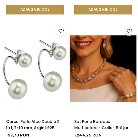
ADAUGA IN COS
ADAUGA IN COS
Cercei Perle Albe Double 2
Set Perle Baroque
în 1, 7-10 mm, Argint 925
Multicolore - Colier, Brățară
Placat cu Platină |
și Cercei, Argint 925 |
197,70 RON
1.244,25 RON