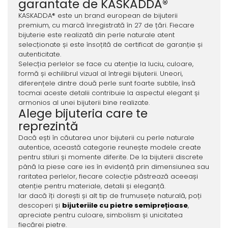
garantate de KASKADDA®
KASKADDA® este un brand european de bijuterii
premium, cu marcă înregistrată în 27 de țări. Fiecare
bijuterie este realizată din perle naturale atent
selecționate și este însoțită de certificat de garanție și
autenticitate.
Selecția perlelor se face cu atenție la luciu, culoare,
formă și echilibrul vizual al întregii bijuterii. Uneori,
diferențele dintre două perle sunt foarte subtile, însă
tocmai aceste detalii contribuie la aspectul elegant și
armonios al unei bijuterii bine realizate.
Alege bijuteria care te
reprezintă
Dacă ești în căutarea unor bijuterii cu perle naturale
autentice, această categorie reunește modele create
pentru stiluri și momente diferite. De la bijuterii discrete
până la piese care ies în evidență prin dimensiunea sau
raritatea perlelor, fiecare colecție păstrează aceeași
atenție pentru materiale, detalii și eleganță.
Iar dacă îți dorești și alt tip de frumusețe naturală, poți
descoperi și
bijuteriile cu pietre semiprețioase
,
apreciate pentru culoare, simbolism și unicitatea
fiecărei pietre.