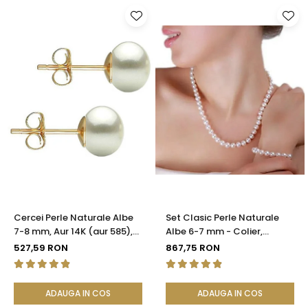
Cercei Perle Naturale Albe
Set Clasic Perle Naturale
7-8 mm, Aur 14K (aur 585),
Albe 6-7 mm - Colier,
Calitatea AAA | KASKADDA®
Brățară și Cercei, Argint 925
527,59 RON
867,75 RON
| KASKADDA®
ADAUGA IN COS
ADAUGA IN COS