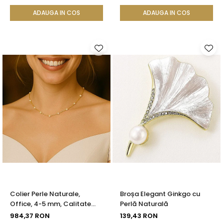
KASKADDA®
Calitate AAA+ | KASKADDA®
ADAUGA IN COS
ADAUGA IN COS
Colier Perle Naturale,
Broșa Elegant Ginkgo cu
Office, 4-5 mm, Calitate
Perlă Naturală
AAA, Aur 14K | KASKADDA®
984,37 RON
139,43 RON