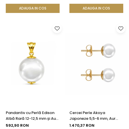
KASKADDA®
KASKADDA®
ADAUGA IN COS
ADAUGA IN COS
Pandantiv cu Perlă Edison
Cercei Perle Akoya
Albă Rară 12-12,5 mm și Aur
Japoneze 5,5-6 mm, Aur
Galben 14K (aur 585) |
Galben 14K, Tip Șurub -
592,90 RON
1.470,37 RON