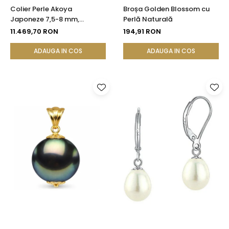
Colier Perle Akoya
Broșa Golden Blossom cu
Japoneze 7,5-8 mm,
Perlă Naturală
Calitate AAA, Închizătoare
11.469,70 RON
194,91 RON
Aur Galben 14K | KASKADDA®
ADAUGA IN COS
ADAUGA IN COS