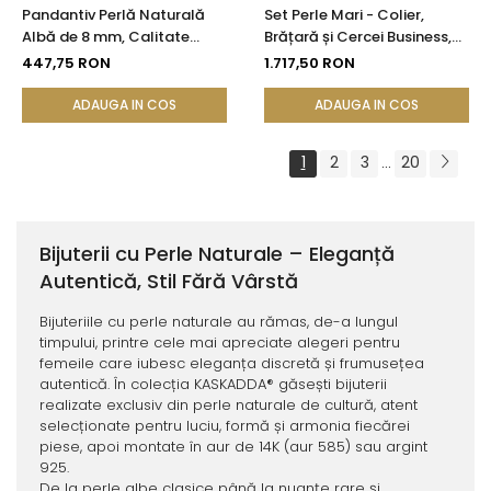
Pandantiv Perlă Naturală
Set Perle Mari - Colier,
Albă de 8 mm, Calitate
Brățară și Cercei Business,
AAA+ și Aur 14K (aur 585) |
Argint 925, Perle Naturale
447,75 RON
1.717,50 RON
KASKADDA®
Albe Premium 8,5-9,5 mm |
KASKADDA®
ADAUGA IN COS
ADAUGA IN COS
1
2
3
20
...
Bijuterii cu Perle Naturale – Eleganță
Autentică, Stil Fără Vârstă
Bijuteriile cu perle naturale au rămas, de-a lungul
timpului, printre cele mai apreciate alegeri pentru
femeile care iubesc eleganța discretă și frumusețea
autentică. În colecția KASKADDA® găsești bijuterii
realizate exclusiv din perle naturale de cultură, atent
selecționate pentru luciu, formă și armonia fiecărei
piese, apoi montate în aur de 14K (aur 585) sau argint
925.
De la perle albe clasice până la nuanțe rare și