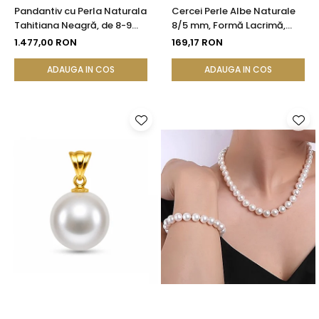
Pandantiv cu Perla Naturala
Cercei Perle Albe Naturale
Tahitiana Neagră, de 8-9
8/5 mm, Formă Lacrimă,
mm si Aur de 14k
Tortiță Închisă, Argint 925 |
1.477,00 RON
169,17 RON
KASKADDA®
ADAUGA IN COS
ADAUGA IN COS