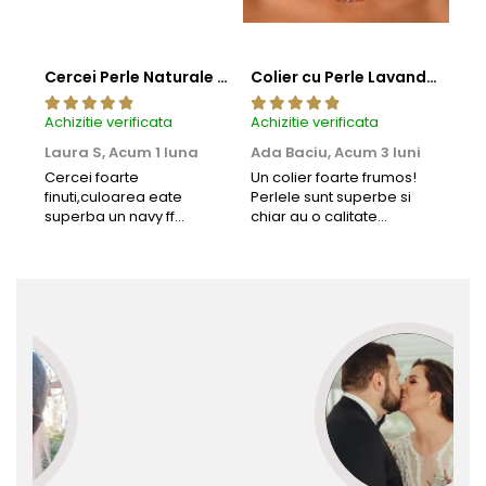
Cercei Perle Naturale Negre 5-6 mm, Buton AAA, Aur 14K (aur 585), Tip Șurub | KASKADDA®
Colier cu Perle Lavanda la Baza Gatului, de 4-5 mm, Perle Rare, Calitate AAA+, Aur 14K | KASKADDA®
Achizitie verificata
Achizitie verificata
Achi
Laura S,
Acum 1 luna
Ada Baciu,
Acum 3 luni
Mun
Acu
Cercei foarte
Un colier foarte frumos!
finuti,culoarea eate
Perlele sunt superbe si
Bun
superba un navy ff
chiar au o calitate
cu b
frumos.Lucrati bine,cu
extraordinara.
sup
siguranta am sa revin pt
deca
mai multe comenzi.❤️
Rec