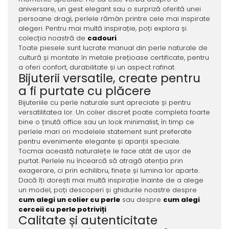
aniversare, un gest elegant sau o surpriză oferită unei
persoane dragi, perlele rămân printre cele mai inspirate
alegeri. Pentru mai multă inspirație, poți explora și
colecția noastră de
cadouri
.
Toate piesele sunt lucrate manual din perle naturale de
cultură și montate în metale prețioase certificate, pentru
a oferi confort, durabilitate și un aspect rafinat.
Bijuterii versatile, create pentru
a fi purtate cu plăcere
Bijuteriile cu perle naturale sunt apreciate și pentru
versatilitatea lor. Un colier discret poate completa foarte
bine o ținută office sau un look minimalist, în timp ce
perlele mari ori modelele statement sunt preferate
pentru evenimente elegante și apariții speciale.
Tocmai această naturalețe le face atât de ușor de
purtat. Perlele nu încearcă să atragă atenția prin
exagerare, ci prin echilibru, finețe și lumina lor aparte.
Dacă îți dorești mai multă inspirație înainte de a alege
un model, poți descoperi și ghidurile noastre despre
cum alegi un colier cu perle
sau despre
cum alegi
cerceii cu perle potriviți
.
Calitate și autenticitate