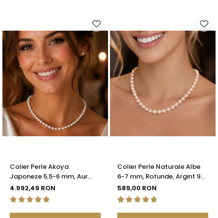
Colier Perle Akoya
Colier Perle Naturale Albe
Japoneze 5,5-6 mm, Aur
6-7 mm, Rotunde, Argint 925
Galben 14K cu Închizătoare
| KASKADDA®
4.992,49 RON
589,00 RON
Filigranată | KASKADDA®