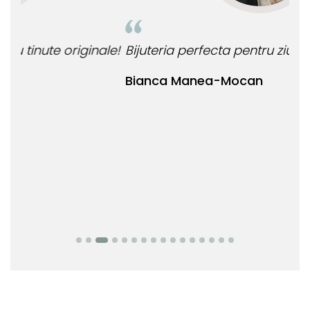
le!
Bijuteria perfecta pentru ziua perfecta!
O b
ata
Bianca Manea-Mocan
oca
Nic