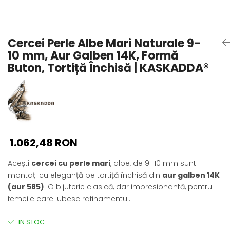
Seturi Perle cu Argint
Brățări cu Perle
Pandantive cu Perle
Cercei Perle Albe Mari Naturale 9-
Brose cu Perle
10 mm, Aur Galben 14K, Formă
Buton, Tortiță Închisă | KASKADDA®
1.062,48 RON
Acești
cercei cu perle mari
, albe, de 9–10 mm sunt
montați cu eleganță pe tortiță închisă din
aur galben 14K
(aur 585)
. O bijuterie clasică, dar impresionantă, pentru
femeile care iubesc rafinamentul.
IN STOC