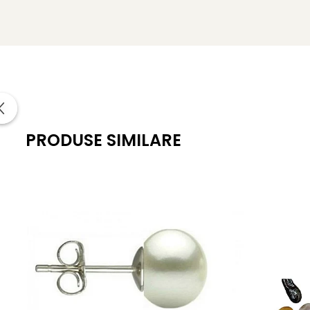
Culoare frunze:
Verde emailat
Dimensiune:
53 × 41 mm
Greutate:
8.84 g
Stil:
Botanic, elegant, simbolic
Ocazii potrivite:
ținute elegante, cadouri, evenimente
Întrebări frecvente
Perlele sunt naturale?
PRODUSE SIMILARE
Da, toate perlele din broșă sunt perle naturale de cultură, s
Pătează hainele?
Nu, finisajul placat este stabil și sigur pentru orice material 
Descoperă eleganța
Alege Broșa Margaritar cu Perle Naturale pentru tine sau p