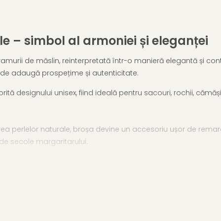
e – simbol al armoniei și eleganței
amurii de măslin, reinterpretată într-o manieră elegantă și con
rde adaugă prospețime și autenticitate.
orită designului unisex, fiind ideală pentru sacouri, rochii, cămăși
rea perlelor naturale, broșa devine un accesoriu ușor de remarca
 de secole margaritarului.