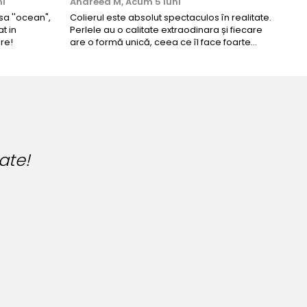
ni
Andreea M,
Acum 5 luni
Mar
a ''ocean",
Colierul este absolut spectaculos în realitate.
Un c
t in
Perlele au o calitate extraodinara și fiecare
coma
re!
are o formă unică, ceea ce îl face foarte
comp
special. Nu seamănă cu nimic din ce am văzut
până acum. L-am purtat la un eveniment și am
primit multe ...
Am spus si prietenelor de unde
placere!!!
Am si etichetat fotografia cu
Madalina Tudosa