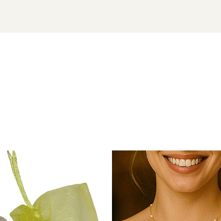
, business casual
electate pentru luciul lor.
textil.
entru o persoană dragă. Un simbol al păcii și al frumuseții nat