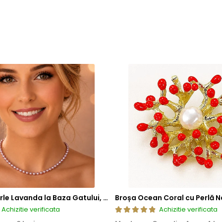
Colier cu Perle Lavanda la Baza Gatului, de 4-5 mm, Perle Rare, Calitate AAA+, Aur 14K | KASKADDA®
Broșa Ocean Coral cu Perlă N
Achizitie verificata
Achizitie verificata