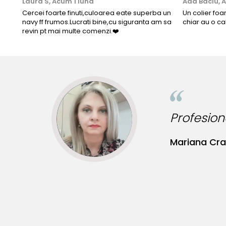
Laura S,
Acum 1 luna
Ada Baciu,
A
Cercei foarte finuti,culoarea eate superba un
Un colier foa
navy ff frumos.Lucrati bine,cu siguranta am sa
chiar au o ca
revin pt mai multe comenzi.❤️
udine, produse de calitate!