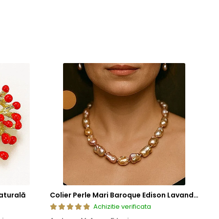
aturală
Colier Perle Mari Baroque Edison Lavandă, Calitatea AAA, Aur 14K | KASKADDA®
Achizitie verificata