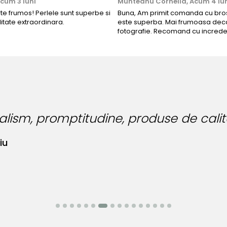
cum 3 luni
Munteanu Cornelia,
Acum 4 lu
rte frumos! Perlele sunt superbe si
Buna, Am primit comanda cu bros
litate extraordinara.
este superba. Mai frumoasa deca
fotografie. Recomand cu increde