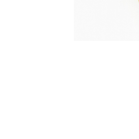
Seturi Perle cu Argint
Brățări cu Perle
Pandantive cu Perle
Brose cu Perle