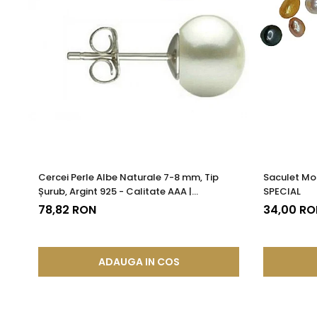
Cercei Perle Albe Naturale 7-8 mm, Tip
Saculet Mo
Șurub, Argint 925 - Calitate AAA |
SPECIAL
KASKADDA®
78,82 RON
34,00 RO
ADAUGA IN COS