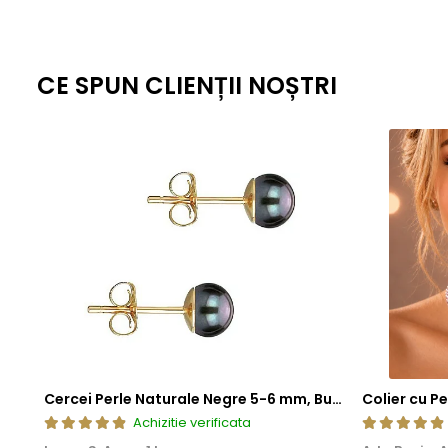
CE SPUN CLIENȚII NOȘTRI
Cercei Perle Naturale Negre 5-6 mm, Buton AAA, Aur 14K (aur 585), Tip Șurub | KASKADDA®
Achizitie verificata