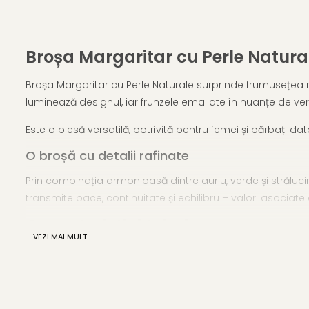
Broșa Margaritar cu Perle Natural
Broșa Margaritar cu Perle Naturale surprinde frumusețea r
luminează designul, iar frunzele emailate în nuanțe de ve
Este o piesă versatilă, potrivită pentru femei și bărbați dat
O broșă cu detalii rafinate
Prin combinația armonioasă dintre auriu, verde și străluci
transmite pace, continuitate și echilibru – valori asociate
Caracteristici tehnice
VEZI MAI MULT
Tip produs:
Broșă inspirată din natură
Material:
Aliaj metalic comun
Perle:
Perle naturale de cultură
Culoare metal:
Auriu