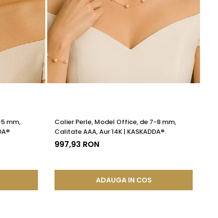
4-5 mm,
Colier Perle, Model Office, de 7-8 mm,
Ce
DA®
Calitate AAA, Aur 14K | KASKADDA®
Mo
997,93 RON
19
ADAUGA IN COS