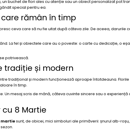
, un buchet de flori ales cu atenție sau un obiect personalizat pot tr
 gândit special pentru ea.
 care rămân în timp
doresc ceva care să nu fie uitat după câteva zile. De aceea, darurile 
 rând. La fel și obiectele care au o poveste: o carte cu dedicație, o eș
 se potrivească.
 tradiție și modern
intre tradițional și modern funcționează aproape întotdeauna. Floril
aloare în timp.
. Un mesaj scris de mână, câteva cuvinte sincere sau o experiență c
r cu 8 Martie
 martie
sunt, de obicei, mici simboluri ale primăverii: șnurul alb-roșu, 
 sezon.