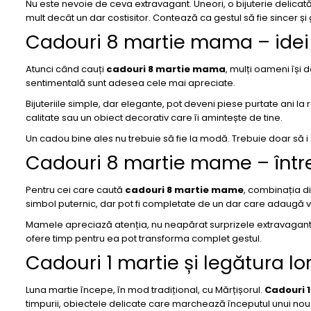
Nu este nevoie de ceva extravagant. Uneori, o bijuterie delicată
mult decât un dar costisitor. Contează ca gestul să fie sincer și
Cadouri 8 martie mama – idei
Atunci când cauți
cadouri 8 martie mama
, mulți oameni își 
sentimentală sunt adesea cele mai apreciate.
Bijuteriile simple, dar elegante, pot deveni piese purtate ani la
calitate sau un obiect decorativ care îi amintește de tine.
Un cadou bine ales nu trebuie să fie la modă. Trebuie doar să i
Cadouri 8 martie mame – între
Pentru cei care caută
cadouri 8 martie mame
, combinația d
simbol puternic, dar pot fi completate de un dar care adaugă v
Mamele apreciază atenția, nu neapărat surprizele extravagante
ofere timp pentru ea pot transforma complet gestul.
Cadouri 1 martie și legătura lo
Luna martie începe, în mod tradițional, cu Mărțișorul.
Cadouri 1
timpurii, obiectele delicate care marchează începutul unui nou