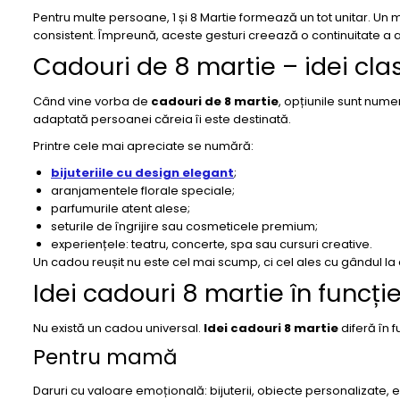
Pentru multe persoane, 1 și 8 Martie formează un tot unitar. Un
consistent. Împreună, aceste gesturi creează o continuitate a at
Cadouri de 8 martie – idei cla
Când vine vorba de
cadouri de 8 martie
, opțiunile sunt nume
adaptată persoanei căreia îi este destinată.
Printre cele mai apreciate se numără:
bijuteriile cu design elegant
;
aranjamentele florale speciale;
parfumurile atent alese;
seturile de îngrijire sau cosmeticele premium;
experiențele: teatru, concerte, spa sau cursuri creative.
Un cadou reușit nu este cel mai scump, ci cel ales cu gândul la 
Idei cadouri 8 martie în funcție
Nu există un cadou universal.
Idei cadouri 8 martie
diferă în 
Pentru mamă
Daruri cu valoare emoțională: bijuterii, obiecte personalizate, 