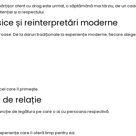
 mărțișor oferit cu drag este urmat, o săptămână mai târziu, de un ca
enției și a respectului.
sice și reinterpretări moderne
roase. De la daruri tradiționale la experiențe moderne, fiecare alege
cel care îl primește.
 de relație
funcție de legătura pe care o ai cu persoana respectivă.
experiențe care îi oferă timp pentru ea.