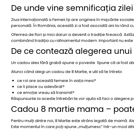
De unde vine semnificația zilei
Ziua Internațională a Femeii își are originea în mișcările social
personală. În România, această zi a fost asociată ani la rând cu fi
Oferirea de flori și mici daruri a devenit o tradiție firească. Astăz
combinând tradiția cu rafinamentul modern. Important nu este ce
De ce contează alegerea unui
Un cadou ales fără grabă spune o poveste. Spune că ai fost atent
Atunci când alegi un cadou de 8 Martie, e util să te întrebi:
ce rol are această femeie în viața mea?
ce îi place cu adevărat?
ce emoție vreau să transmit?
Răspunsurile la aceste întrebări te vor ajuta să faci o alegere po
Cadou 8 martie mama – poate
Pentru mulți dintre noi, 8 Martie este strâns legată de mamă. A
Este momentul în care poți spune „mulțumesc” într-un mod diferi