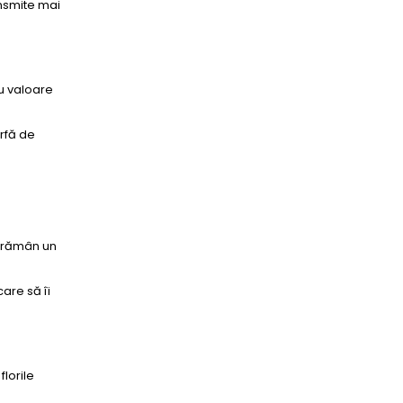
ansmite mai
cu valoare
arfă de
e rămân un
are să îi
florile