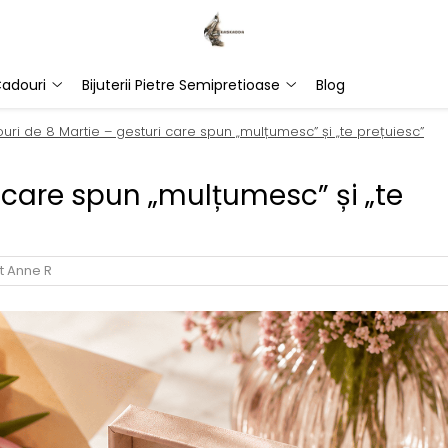
adouri
Bijuterii Pietre Semipretioase
Blog
uri de 8 Martie – gesturi care spun „mulțumesc” și „te prețuiesc”
 care spun „mulțumesc” și „te
t Anne R