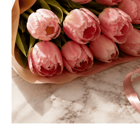
Seturi Perle cu Argint
Brățări cu Perle
Pandantive cu Perle
Brose cu Perle