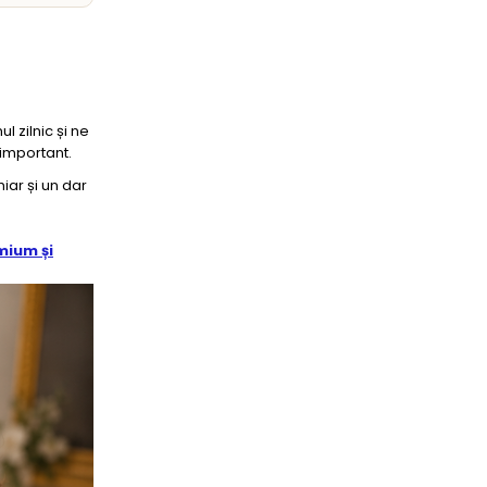
 zilnic și ne
 important.
iar și un dar
mium și