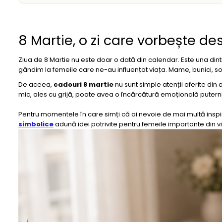
8 Martie, o zi care vorbește d
Ziua de 8 Martie nu este doar o dată din calendar. Este una dint
gândim la femeile care ne-au influențat viața. Mame, bunici, soții
De aceea,
cadouri 8 martie
nu sunt simple atenții oferite din 
mic, ales cu grijă, poate avea o încărcătură emoțională putern
Pentru momentele în care simți că ai nevoie de mai multă inspir
simbolice
adună idei potrivite pentru femeile importante din vi