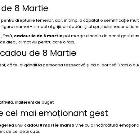
 de 8 Martie
e pentru drepturile femeilor, dar, în timp, a căpătat o semnificație mul
gura mamei – simbol al grijii, al răbdării și al sprijinului necondiționa
i, însă,
cadourile de 8 martie
pot merge dincolo de acest gest clas
 alegi, ci motivul pentru care o faci.
 cadou de 8 Martie
, că te-ai gândit la persoana respectivă și că ai dorit să îi faci o bu
trivită, indiferent de buget.
 cel mai emoționant gest
legerea unui
cadou 8 martie mama
vine cu o încărcătură emoționa
t de cel de zi cu zi.