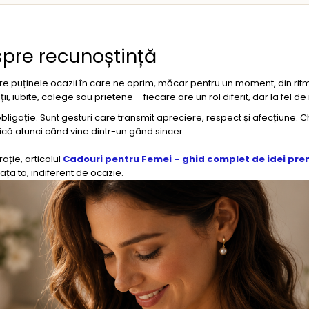
espre recunoștință
re puținele ocazii în care ne oprim, măcar pentru un moment, din ritmul
, iubite, colege sau prietene – fiecare are un rol diferit, dar la fel de
obligație. Sunt gesturi care transmit apreciere, respect și afecțiune. Ch
ică atunci când vine dintr-un gând sincer.
ație, articolul
Cadouri pentru Femei – ghid complet de idei pre
ața ta, indiferent de ocazie.