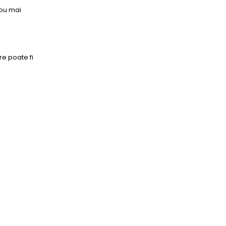
dou mai
re poate fi