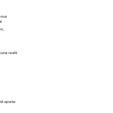
t mai
t.
ic,
curie reală.
lă aparte.