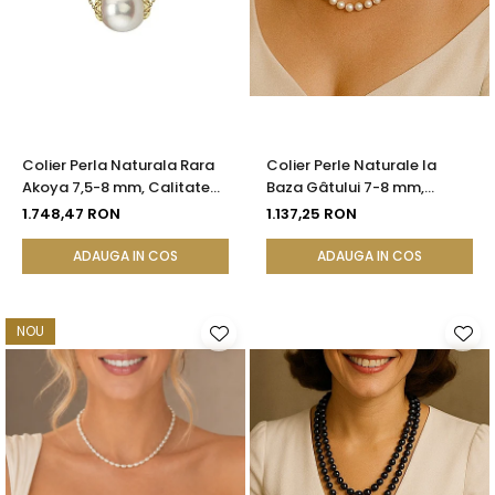
Colier Perla Naturala Rara
Colier Perle Naturale la
Akoya 7,5-8 mm, Calitate
Baza Gâtului 7-8 mm,
AAA+, Aur 14K | KASKADDA®
Închizătoare Aur 14K |
1.748,47 RON
1.137,25 RON
KASKADDA®
ADAUGA IN COS
ADAUGA IN COS
NOU