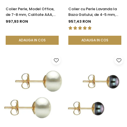
Colier Perle, Model Office,
Colier cu Perle Lavanda la
de 7-8 mm, Calitate AAA,
Baza Gatului, de 4-5 mm,
Aur 14K | KASKADDA®
Perle Rare, Calitate AAA+,
997,93 RON
957,43 RON
Aur 14K | KASKADDA®
ADAUGA IN COS
ADAUGA IN COS