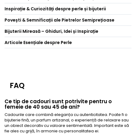
Inspirație & Curiozități despre perle și bijuterii
Povești & Semnificații ale Pietrelor Semiprețioase
Bijuterii Mireasă – Ghiduri, Idei și Inspirație
Articole Esențiale despre Perle
FAQ
Ce tip de cadouri sunt potrivite pentru o
femeie de 40 sau 45 de ani?
Cadourile care combină eleganța cu autenticitatea. Poate fi o
bijuterie fină, un parfum artizanal, o experiență de relaxare sau
un obiect decorativ cu valoare sentimentală. Important este să
fie ales cu grijă, în armonie cu personalitatea ei.