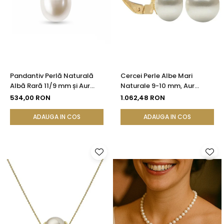
Pandantiv Perlă Naturală
Cercei Perle Albe Mari
Albă Rară 11/9 mm și Aur
Naturale 9-10 mm, Aur
Galben 14K (aur 585) |
Galben 14K, Formă Buton,
534,00 RON
1.062,48 RON
KASKADDA®
Tortiță Închisă | KASKADDA®
ADAUGA IN COS
ADAUGA IN COS