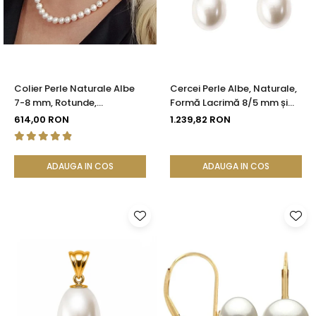
Colier Perle Naturale Albe
Cercei Perle Albe, Naturale,
7-8 mm, Rotunde,
Formă Lacrimă 8/5 mm și
Închizătoare Argint 925 |
Aur Galben 14K | KASKADDA®
614,00 RON
1.239,82 RON
KASKADDA®
ADAUGA IN COS
ADAUGA IN COS