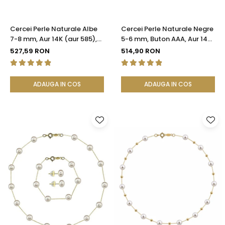
Cercei Perle Naturale Albe
Cercei Perle Naturale Negre
7-8 mm, Aur 14K (aur 585),
5-6 mm, Buton AAA, Aur 14K
Calitatea AAA | KASKADDA®
(aur 585), Tip Șurub |
527,59 RON
514,90 RON
KASKADDA®
ADAUGA IN COS
ADAUGA IN COS