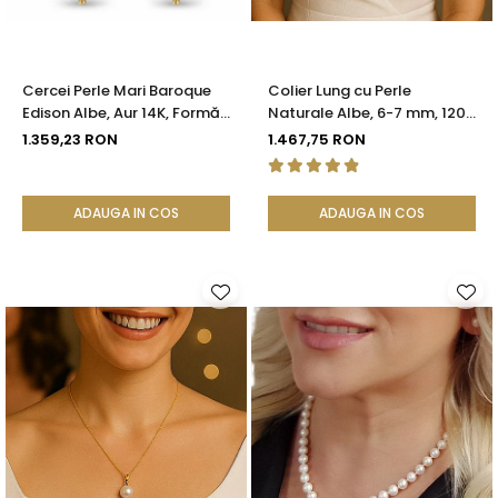
Cercei Perle Mari Baroque
Colier Lung cu Perle
Edison Albe, Aur 14K, Formă
Naturale Albe, 6-7 mm, 120
Organică | KASKADDA®
cm, Închizătoare Argint 925
1.359,23 RON
1.467,75 RON
| KASKADDA®
ADAUGA IN COS
ADAUGA IN COS