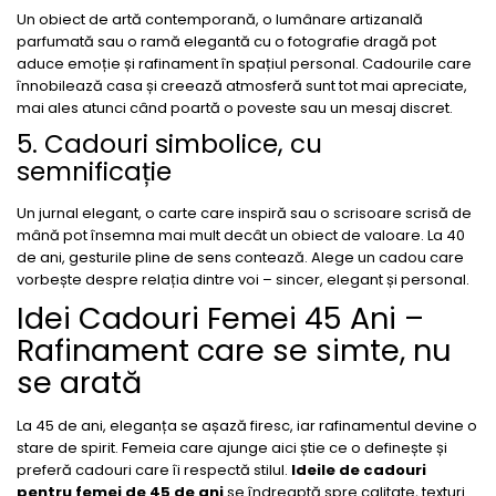
Un obiect de artă contemporană, o lumânare artizanală
parfumată sau o ramă elegantă cu o fotografie dragă pot
aduce emoție și rafinament în spațiul personal. Cadourile care
înnobilează casa și creează atmosferă sunt tot mai apreciate,
mai ales atunci când poartă o poveste sau un mesaj discret.
5. Cadouri simbolice, cu
semnificație
Un jurnal elegant, o carte care inspiră sau o scrisoare scrisă de
mână pot însemna mai mult decât un obiect de valoare. La 40
de ani, gesturile pline de sens contează. Alege un cadou care
vorbește despre relația dintre voi – sincer, elegant și personal.
Idei Cadouri Femei 45 Ani –
Rafinament care se simte, nu
se arată
La 45 de ani, eleganța se așază firesc, iar rafinamentul devine o
stare de spirit. Femeia care ajunge aici știe ce o definește și
preferă cadouri care îi respectă stilul.
Ideile de cadouri
pentru femei de 45 de ani
se îndreaptă spre calitate, texturi