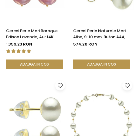
Cercei Perle Mari Baroque
Cercei Perle Naturale Mari,
Edison Lavanda, Aur 14K|
Albe, 9-10 mm, Buton AAA,
KASKADDA®
Aur 14K (aur 585), Tip Șurub |
1.359,23 RON
574,20 RON
KASKADDA®
ADAUGA IN COS
ADAUGA IN COS