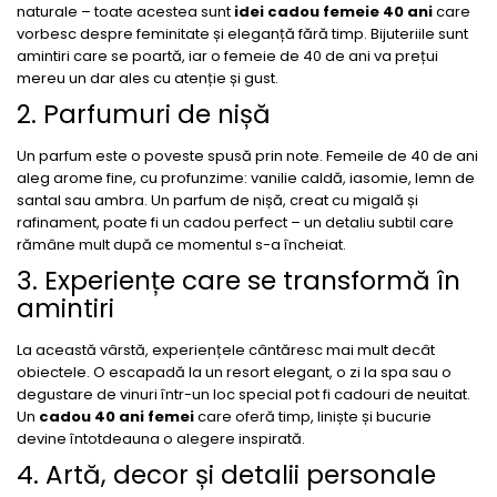
naturale – toate acestea sunt
idei cadou femeie 40 ani
care
vorbesc despre feminitate și eleganță fără timp. Bijuteriile sunt
amintiri care se poartă, iar o femeie de 40 de ani va prețui
mereu un dar ales cu atenție și gust.
2. Parfumuri de nișă
Un parfum este o poveste spusă prin note. Femeile de 40 de ani
aleg arome fine, cu profunzime: vanilie caldă, iasomie, lemn de
santal sau ambra. Un parfum de nișă, creat cu migală și
rafinament, poate fi un cadou perfect – un detaliu subtil care
rămâne mult după ce momentul s-a încheiat.
3. Experiențe care se transformă în
amintiri
La această vârstă, experiențele cântăresc mai mult decât
obiectele. O escapadă la un resort elegant, o zi la spa sau o
degustare de vinuri într-un loc special pot fi cadouri de neuitat.
Un
cadou 40 ani femei
care oferă timp, liniște și bucurie
devine întotdeauna o alegere inspirată.
4. Artă, decor și detalii personale