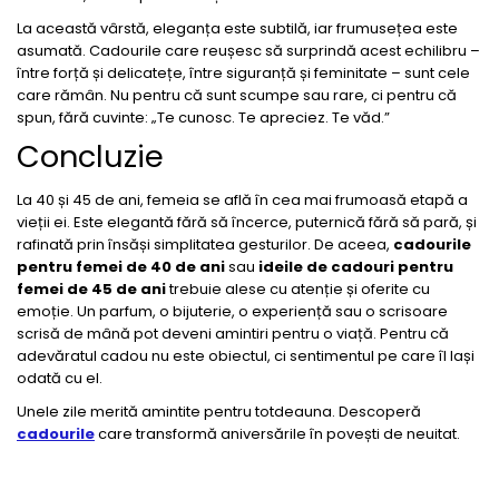
La această vârstă, eleganța este subtilă, iar frumusețea este
asumată. Cadourile care reușesc să surprindă acest echilibru –
între forță și delicatețe, între siguranță și feminitate – sunt cele
care rămân. Nu pentru că sunt scumpe sau rare, ci pentru că
spun, fără cuvinte: „Te cunosc. Te apreciez. Te văd.”
Concluzie
La 40 și 45 de ani, femeia se află în cea mai frumoasă etapă a
vieții ei. Este elegantă fără să încerce, puternică fără să pară, și
rafinată prin însăși simplitatea gesturilor. De aceea,
cadourile
pentru femei de 40 de ani
sau
ideile de cadouri pentru
femei de 45 de ani
trebuie alese cu atenție și oferite cu
emoție. Un parfum, o bijuterie, o experiență sau o scrisoare
scrisă de mână pot deveni amintiri pentru o viață. Pentru că
adevăratul cadou nu este obiectul, ci sentimentul pe care îl lași
odată cu el.
Unele zile merită amintite pentru totdeauna. Descoperă
cadourile
care transformă aniversările în povești de neuitat.