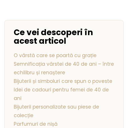
Seturi Perle cu Argint
Brățări cu Perle
Pandantive cu Perle
Brose cu Perle
Ce vei descoperi în
acest articol
O vârstă care se poartă cu grație
Semnificația vârstei de 40 de ani – între
echilibru și renaștere
Bijuterii și simboluri care spun o poveste
Idei de cadouri pentru femei de 40 de
ani
Bijuterii personalizate sau piese de
colecție
Parfumuri de nișă