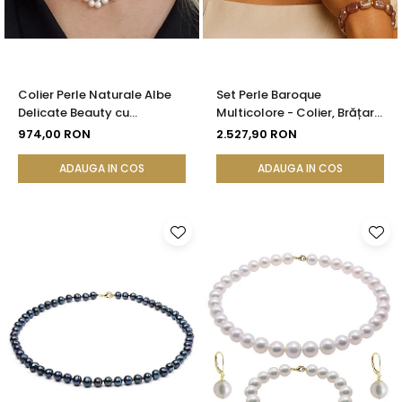
Colier Perle Naturale Albe
Set Perle Baroque
Delicate Beauty cu
Multicolore - Colier, Brățară
Închizătoare Argint |
și Cercei, Aur Galben 14K |
974,00 RON
2.527,90 RON
KASKADDA®
KASKADDA®
ADAUGA IN COS
ADAUGA IN COS