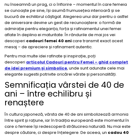
nu înseamnă un prag, ci o înflorire – momentul în care femeia
se cunoaște pe sine, își asumă frumusețea interioară și se
bucură de echilibrul câștigat. Alegerea unui dar pentru o astfel
de aniversare devine un gest de recunoaștere: o formă de
admirație pentru eleganța, forța și rafinamentul unei femei
aflate în deplina ei maturitate. În rândurile de mai jos vei
descoperi
cadouri femei 40 ani
care transmit exact acest
mesaj – de apreciere și rafinament autentic.
Pentru mai multe idei rafinate și inspirație, poți
descoperi
articolul Cadouri pentru Femei – ghid complet
de idei premium și simbolice
, unde sunt adunate cele mai
elegante sugestii potrivite oricărei vârste și personalități.
Semnificația vârstei de 40 de
ani – între echilibru și
renaștere
În cultura japoneză, vârsta de 40 de ani simbolizează armonia
între spirit și rațiune, iar în tradiția europeană este momentul în
care o femeie își redescoperă strălucirea naturală. Nu mai este
despre căutare, ci despre înțelegere. De aceea, un
cadou 40