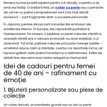
femeia nu mai poartă bijuterii pentru a fi văzută, ci pentru a se
simți ea însăși. O brățară fină, un
colier cu perle
sau o pereche
de cercei cu pietre semiprețioase sunt mai mult decât
accesorii – sunt fragmente dintr-o poveste personală.
În Japonia, perlele Akoya sunt considerate simboluri ale
echilibrului interior. În Europa, ele reprezintă puritatea și
înțelepciunea. De aceea, o bijuterie cu perle naturale oferită la
această vârstă are o valoare profundă: nu doar estetică, ci și
simbolică. Tot la fel, pietrele naturale pot purta mesaje subtile –
ametistul aduce calm și claritate, cuarțul roz deschide inima, iar
topazul galben este piatra încrederii și a optimismului. Astfel de
detalii fine dau sens unui cadou elegant și memorabil.
Idei de cadouri pentru femei
de 40 de ani – rafinament cu
emoție
1. Bijuterii personalizate sau piese de
colecție
Un colier discret, un pandantiv gravat sau un set cu perle