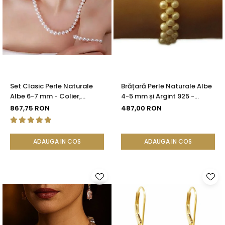
Set Clasic Perle Naturale
Brățară Perle Naturale Albe
Albe 6-7 mm - Colier,
4-5 mm și Argint 925 -
Brățară și Cercei, Argint 925
Delicate Beauty |
867,75 RON
487,00 RON
| KASKADDA®
KASKADDA®
ADAUGA IN COS
ADAUGA IN COS