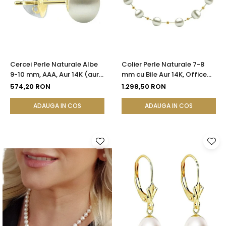
Cercei Perle Naturale Albe
Colier Perle Naturale 7-8
9-10 mm, AAA, Aur 14K (aur
mm cu Bile Aur 14K, Office
585), Tip Șurub cu Fluturași
Elegant | KASKADDA®
574,20 RON
1.298,50 RON
Silicon | KASKADDA®
ADAUGA IN COS
ADAUGA IN COS