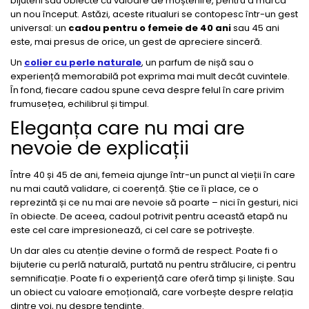
bijuterii sau obiecte cu valoare de moștenire, pentru a marca
un nou început. Astăzi, aceste ritualuri se contopesc într-un gest
universal: un
cadou pentru o femeie de 40 ani
sau 45 ani
este, mai presus de orice, un gest de apreciere sinceră.
Un
colier cu perle naturale
, un parfum de nișă sau o
experiență memorabilă pot exprima mai mult decât cuvintele.
În fond, fiecare cadou spune ceva despre felul în care privim
frumusețea, echilibrul și timpul.
Eleganța care nu mai are
nevoie de explicații
Între 40 și 45 de ani, femeia ajunge într-un punct al vieții în care
nu mai caută validare, ci coerență. Știe ce îi place, ce o
reprezintă și ce nu mai are nevoie să poarte – nici în gesturi, nici
în obiecte. De aceea, cadoul potrivit pentru această etapă nu
este cel care impresionează, ci cel care se potrivește.
Un dar ales cu atenție devine o formă de respect. Poate fi o
bijuterie cu perlă naturală, purtată nu pentru strălucire, ci pentru
semnificație. Poate fi o experiență care oferă timp și liniște. Sau
un obiect cu valoare emoțională, care vorbește despre relația
dintre voi, nu despre tendințe.