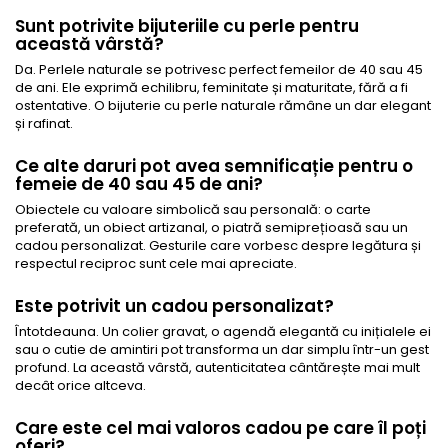
Sunt potrivite bijuteriile cu perle pentru
această vârstă?
Da. Perlele naturale se potrivesc perfect femeilor de 40 sau 45
de ani. Ele exprimă echilibru, feminitate și maturitate, fără a fi
ostentative. O bijuterie cu perle naturale rămâne un dar elegant
și rafinat.
Ce alte daruri pot avea semnificație pentru o
femeie de 40 sau 45 de ani?
Obiectele cu valoare simbolică sau personală: o carte
preferată, un obiect artizanal, o piatră semiprețioasă sau un
cadou personalizat. Gesturile care vorbesc despre legătura și
respectul reciproc sunt cele mai apreciate.
Este potrivit un cadou personalizat?
Întotdeauna. Un colier gravat, o agendă elegantă cu inițialele ei
sau o cutie de amintiri pot transforma un dar simplu într-un gest
profund. La această vârstă, autenticitatea cântărește mai mult
decât orice altceva.
Care este cel mai valoros cadou pe care îl poți
oferi?