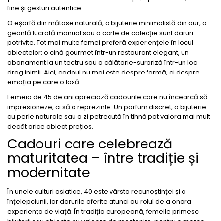
fine și gesturi autentice.
O eșarfă din mătase naturală, o bijuterie minimalistă din aur, o
geantă lucrată manual sau o carte de colecție sunt daruri
potrivite. Tot mai multe femei preferă experiențele în locul
obiectelor: o cină gourmet într-un restaurant elegant, un
abonament la un teatru sau o călătorie-surpriză într-un loc
drag inimii. Aici, cadoul nu mai este despre formă, ci despre
emoția pe care o lasă.
Femeia de 45 de ani apreciază cadourile care nu încearcă să
impresioneze, ci să o reprezinte. Un parfum discret, o bijuterie
cu perle naturale sau o zi petrecută în tihnă pot valora mai mult
decât orice obiect prețios.
Cadouri care celebrează
maturitatea – între tradiție și
modernitate
În unele culturi asiatice, 40 este vârsta recunoștinței și a
înțelepciunii, iar darurile oferite atunci au rolul de a onora
experiența de viață. În tradiția europeană, femeile primesc