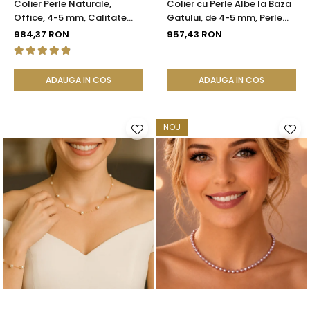
Colier Perle Naturale,
Colier cu Perle Albe la Baza
Office, 4-5 mm, Calitate
Gatului, de 4-5 mm, Perle
AAA, Aur 14K | KASKADDA®
Rare, Calitate AAA+, Aur 14K
984,37 RON
957,43 RON
| KASKADDA®
ADAUGA IN COS
ADAUGA IN COS
NOU