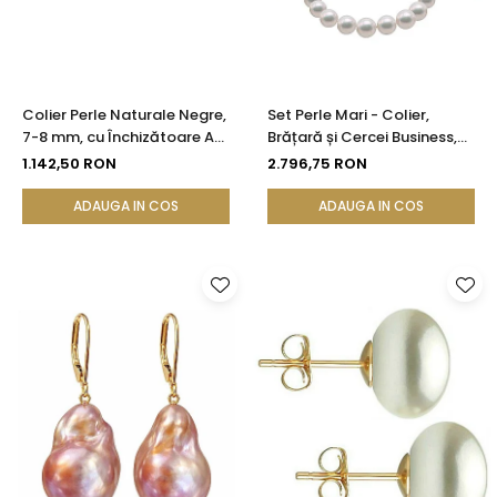
Colier Perle Naturale Negre,
Set Perle Mari - Colier,
7-8 mm, cu Închizătoare Aur
Brățară și Cercei Business,
14K (aur 585) | KASKADDA®
Aur Galben 14K, Perle Albe
1.142,50 RON
2.796,75 RON
Premium 8,5-9,5 mm |
KASKADDA®
ADAUGA IN COS
ADAUGA IN COS