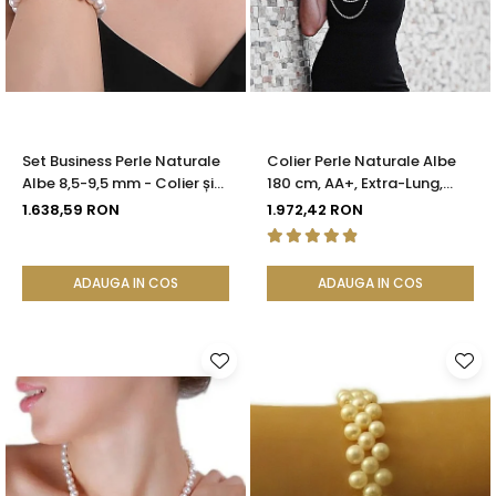
Set Business Perle Naturale
Colier Perle Naturale Albe
Albe 8,5-9,5 mm - Colier și
180 cm, AA+, Extra-Lung,
Brățară, Argint 925 |
Argint 925 | KASKADDA®
1.638,59 RON
1.972,42 RON
KASKADDA®
ADAUGA IN COS
ADAUGA IN COS