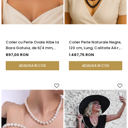
Colier cu Perle Ovale Albe la
Colier Perle Naturale Negre,
Baza Gatului, de 6/4 mm,
120 cm, Lung, Calitate AA+,
Calitate AAA, Aur 14K |
Argint 925 | KASKADDA®
897,00 RON
1.467,75 RON
KASKADDA®
ADAUGA IN COS
ADAUGA IN COS