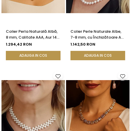
Colier Perla Naturală Albă,
Colier Perle Naturale Albe,
8 mm, Calitate AAA, Aur 14K
7-8 mm, cu Închizătoare Aur
(aur 585) | KASKADDA®
14K (aur 585) | KASKADDA®
1.294,42 RON
1.142,50 RON
ADAUGA IN COS
ADAUGA IN COS