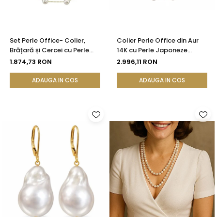
Set Perle Office- Colier,
Colier Perle Office din Aur
Brățară și Cercei cu Perle
14K cu Perle Japoneze
Naturale Albe 4-5 mm, Aur
Akoya 5,5 mm și Bile de Aur |
1.874,73 RON
2.996,11 RON
Galben 14K (aur 585) -
KASKADDA®
KASKADDA®
ADAUGA IN COS
ADAUGA IN COS