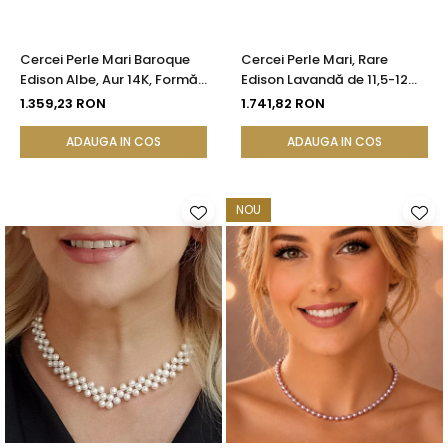
Cercei Perle Mari Baroque
Cercei Perle Mari, Rare
Edison Albe, Aur 14K, Formă
Edison Lavandă de 11,5-12
Organică | KASKADDA®
mm și Aur Galben 14K |
1.359,23 RON
1.741,82 RON
KASKADDA®
ADAUGA IN COS
ADAUGA IN COS
NOU