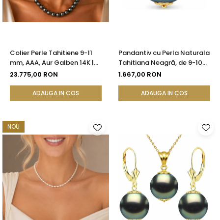
Colier Perle Tahitiene 9-11
Pandantiv cu Perla Naturala
mm, AAA, Aur Galben 14K |
Tahitiana Neagră, de 9-10
KASKADDA®
mm si Aur de 14k
23.775,00 RON
1.667,00 RON
ADAUGA IN COS
ADAUGA IN COS
NOU