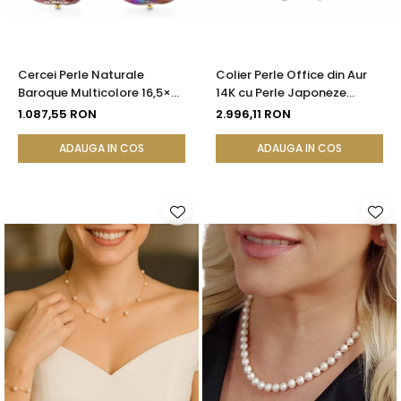
Cercei Perle Naturale
Colier Perle Office din Aur
Baroque Multicolore 16,5×25
14K cu Perle Japoneze
mm, Aur 14K (aur 585),
Akoya 5,5 mm și Bile de Aur |
1.087,55 RON
2.996,11 RON
Tortiță Închisă | KASKADDA®
KASKADDA®
ADAUGA IN COS
ADAUGA IN COS