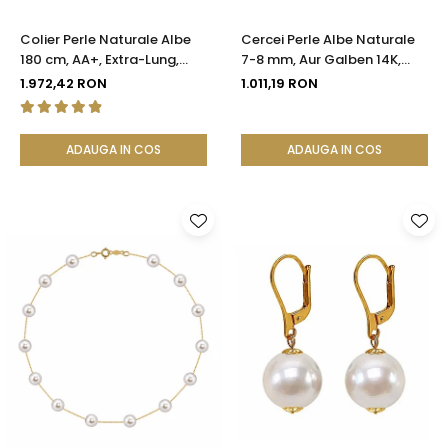
Colier Perle Naturale Albe
Cercei Perle Albe Naturale
180 cm, AA+, Extra-Lung,
7-8 mm, Aur Galben 14K,
Argint 925 | KASKADDA®
Formă Buton, Tortiță Închisă
1.972,42 RON
1.011,19 RON
| KASKADDA®
ADAUGA IN COS
ADAUGA IN COS