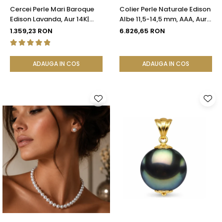
Cercei Perle Mari Baroque
Colier Perle Naturale Edison
Edison Lavanda, Aur 14K|
Albe 11,5-14,5 mm, AAA, Aur
KASKADDA®
Galben 14K | KASKADDA®
1.359,23 RON
6.826,65 RON
ADAUGA IN COS
ADAUGA IN COS