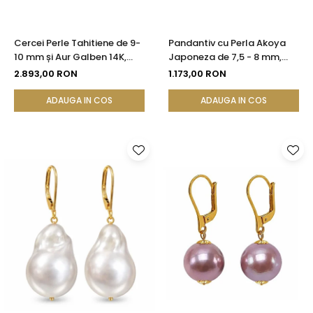
Cercei Perle Tahitiene de 9-
Pandantiv cu Perla Akoya
10 mm și Aur Galben 14K,
Japoneza de 7,5 - 8 mm,
Forma Rotundă |
Calitate AAA+ si Aur de 14k
2.893,00 RON
1.173,00 RON
KASKADDA®
ADAUGA IN COS
ADAUGA IN COS