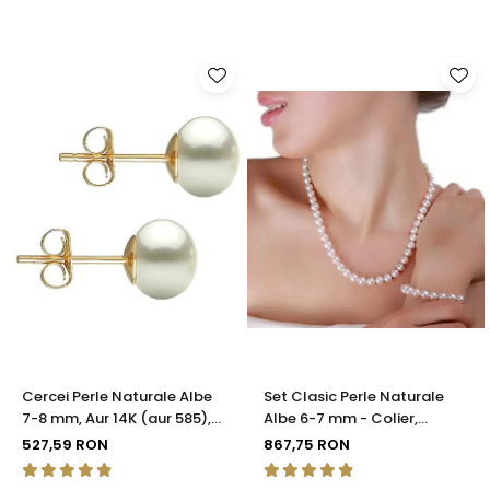
Cercei Perle Naturale Albe
Set Clasic Perle Naturale
7-8 mm, Aur 14K (aur 585),
Albe 6-7 mm - Colier,
Calitatea AAA | KASKADDA®
Brățară și Cercei, Argint 925
527,59 RON
867,75 RON
| KASKADDA®