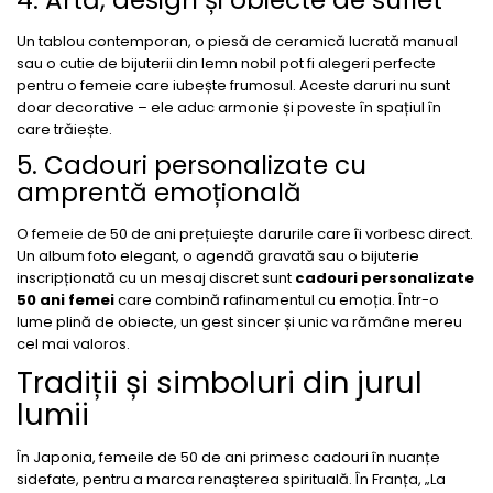
Un tablou contemporan, o piesă de ceramică lucrată manual
sau o cutie de bijuterii din lemn nobil pot fi alegeri perfecte
pentru o femeie care iubește frumosul. Aceste daruri nu sunt
doar decorative – ele aduc armonie și poveste în spațiul în
care trăiește.
5. Cadouri personalizate cu
amprentă emoțională
O femeie de 50 de ani prețuiește darurile care îi vorbesc direct.
Un album foto elegant, o agendă gravată sau o bijuterie
inscripționată cu un mesaj discret sunt
cadouri personalizate
50 ani femei
care combină rafinamentul cu emoția. Într-o
lume plină de obiecte, un gest sincer și unic va rămâne mereu
cel mai valoros.
Tradiții și simboluri din jurul
lumii
În Japonia, femeile de 50 de ani primesc cadouri în nuanțe
sidefate, pentru a marca renașterea spirituală. În Franța, „La