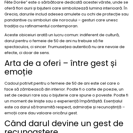
Fête Dorée” este o sărbătoare dedicată acestei vârste, unde se
oferă flori aurii și bijuterii care simbolizează lumina interioară. În
Grecia, darurile includ adesea amulete cu ochi de protecție sau
pandantive cu simboluri ale norocului – gesturi care unesc
tradiția cu rafinamentul contemporan.
Aceste obiceiuri arată un lucru comun: indiferent de cultură,
darul pentru o femeie de 50 de ani nu trebuie să fie
spectaculos, ci sincer. Frumusețea autentică nu are nevoie de
efecte, ci doar de sens.
Arta de a oferi – între gest și
emoție
Cadoul potrivit pentru o femeie de 50 de ani este cel care o
face să zâmbească din interior. Poate fi o carte de poezie, un
set de ceaiuri rare sau o bijuterie care spune o poveste. Poate fi
un moment de liniște sau o experiență împărtășită. Esențialul
este ca darul să transmită respect, admirație și recunoștință –
emoții care dau valoare oricărui gest.
Când darul devine un gest de
recunoaștere