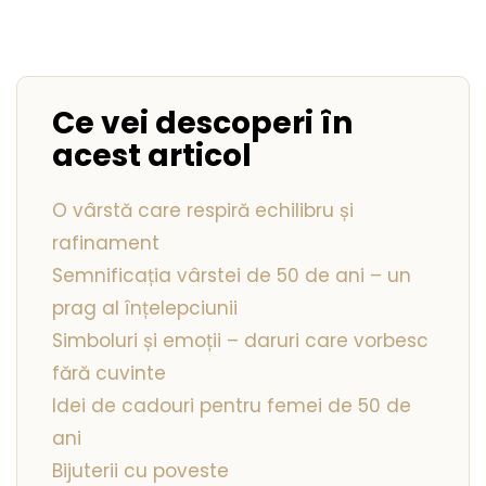
Seturi Perle cu Argint
Brățări cu Perle
Pandantive cu Perle
Brose cu Perle
Ce vei descoperi în
acest articol
O vârstă care respiră echilibru și
rafinament
Semnificația vârstei de 50 de ani – un
prag al înțelepciunii
Simboluri și emoții – daruri care vorbesc
fără cuvinte
Idei de cadouri pentru femei de 50 de
ani
Bijuterii cu poveste