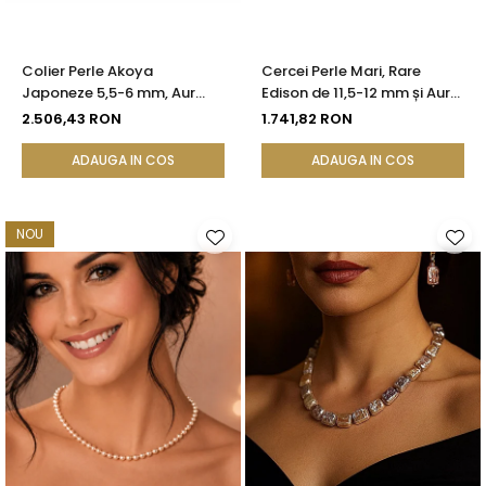
Colier Perle Akoya
Cercei Perle Mari, Rare
Japoneze 5,5-6 mm, Aur
Edison de 11,5-12 mm și Aur
Galben 14K | KASKADDA®
Galben 14K, Bijuterie de
2.506,43 RON
1.741,82 RON
Colecție| KASKADDA®
ADAUGA IN COS
ADAUGA IN COS
NOU