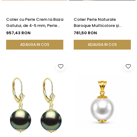
Colier cu Perle Crem la Baza
Colier Perle Naturale
Gatului, de 4-5 mm, Perle
Baroque Multicolore și
Rare, Calitate AAA+, Aur 14K
Închizătoare Argint 925 |
957,43 RON
781,50 RON
| KASKADDA®
KASKADDA®
ADAUGA IN COS
ADAUGA IN COS