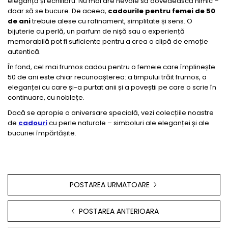
eleganță și echilibru. Nu mai are nevoie să dovedească nimic –
doar să se bucure. De aceea,
cadourile pentru femei de 50
de ani
trebuie alese cu rafinament, simplitate și sens. O
bijuterie cu perlă, un parfum de nișă sau o experiență
memorabilă pot fi suficiente pentru a crea o clipă de emoție
autentică.
În fond, cel mai frumos cadou pentru o femeie care împlinește
50 de ani este chiar recunoașterea: a timpului trăit frumos, a
eleganței cu care și-a purtat anii și a poveștii pe care o scrie în
continuare, cu noblețe.
Dacă se apropie o aniversare specială, vezi colecțiile noastre
de
cadouri
cu perle naturale – simboluri ale eleganței și ale
bucuriei împărtășite.
POSTAREA URMATOARE
POSTAREA ANTERIOARA