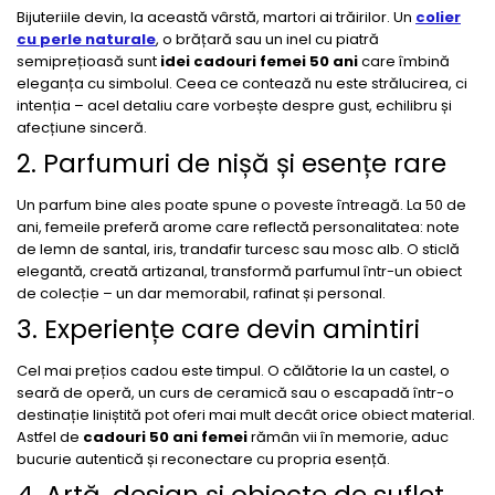
Bijuteriile devin, la această vârstă, martori ai trăirilor. Un
colier
cu perle naturale
, o brățară sau un inel cu piatră
semiprețioasă sunt
idei cadouri femei 50 ani
care îmbină
eleganța cu simbolul. Ceea ce contează nu este strălucirea, ci
intenția – acel detaliu care vorbește despre gust, echilibru și
afecțiune sinceră.
2. Parfumuri de nișă și esențe rare
Un parfum bine ales poate spune o poveste întreagă. La 50 de
ani, femeile preferă arome care reflectă personalitatea: note
de lemn de santal, iris, trandafir turcesc sau mosc alb. O sticlă
elegantă, creată artizanal, transformă parfumul într-un obiect
de colecție – un dar memorabil, rafinat și personal.
3. Experiențe care devin amintiri
Cel mai prețios cadou este timpul. O călătorie la un castel, o
seară de operă, un curs de ceramică sau o escapadă într-o
destinație liniștită pot oferi mai mult decât orice obiect material.
Astfel de
cadouri 50 ani femei
rămân vii în memorie, aduc
bucurie autentică și reconectare cu propria esență.
4. Artă, design și obiecte de suflet