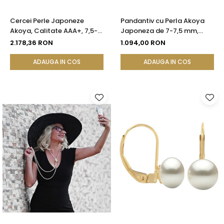
Cercei Perle Japoneze
Pandantiv cu Perla Akoya
Akoya, Calitate AAA+, 7,5-8
Japoneza de 7-7,5 mm,
mm și Aur Galben 14K |
Calitate AAA+ si Aur de 14k
2.178,36 RON
1.094,00 RON
KASKADDA®
ADAUGA IN COS
ADAUGA IN COS