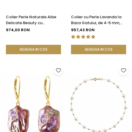
Colier Perle Naturale Albe
Colier cu Perle Lavanda la
Delicate Beauty cu
Baza Gatului, de 4-5 mm,
Închizătoare Argint |
Perle Rare, Calitate AAA+,
974,00 RON
957,43 RON
KASKADDA®
Aur 14K | KASKADDA®
ADAUGA IN COS
ADAUGA IN COS