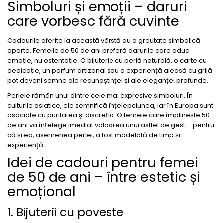
Simboluri și emoții – daruri
care vorbesc fără cuvinte
Cadourile oferite la această vârstă au o greutate simbolică
aparte. Femeile de 50 de ani preferă darurile care aduc
emoție, nu ostentație. O bijuterie cu perlă naturală, o carte cu
dedicație, un parfum artizanal sau o experiență aleasă cu grijă
pot deveni semne ale recunoștinței și ale eleganței profunde.
Perlele rămân unul dintre cele mai expresive simboluri. În
culturile asiatice, ele semnifică înțelepciunea, iar în Europa sunt
asociate cu puritatea și discreția. O femeie care împlinește 50
de ani va înțelege imediat valoarea unui astfel de gest – pentru
că și ea, asemenea perlei, a fost modelată de timp și
experiență.
Idei de cadouri pentru femei
de 50 de ani – între estetic și
emoțional
1. Bijuterii cu poveste