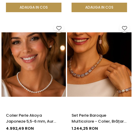
ADAUGA IN COS
ADAUGA IN COS
Colier Perle Akoya
Set Perle Baroque
Japoneze 5,5-6 mm, Aur
Multicolore - Colier, Brățară
Galben 14K cu Închizătoare
și Cercei, Argint 925 |
4.992,49 RON
1.244,25 RON