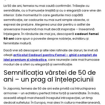
La 50 de ani, femeia nu mai caută confirmări. Trăiește cu
seninătate, cu o frumusețe liniștită și cu o eleganță care vine din
interior. Este momentul în care gesturile mici capătă
semnificație, iar cadourile nu mai sunt simple obiecte, ci
expresii de prețuire. Alegerea unui dar pentru o astfel de
aniversare înseamnă mai mult decât inspirație – înseamnă
înțelegere. În rândurile de mai jos, descoperă
cadouri femei
50 ani
care spun o poveste despre noblețe, echilibru și
feminitate matură.
Dacă vrei să descoperi și alte idei rafinate de daruri, te invit să
citești
articolul Cadouri pentru Femei – ghid complet de
idei premium și simbolice
, care reunește cele mai frumoase
moduri de a oferi cu eleganță și semnificație.
Semnificația vârstei de 50 de
ani – un prag al înțelepciunii
În Japonia, femeia de 50 de ani este privită ca întruchiparea
armoniei – un echilibru perfect între forță și seninătate. În India,
această etapă marchează începutul introspecției, un timp
dedicat sufletului. În Europa, mai ales în cultura mediteraneană,