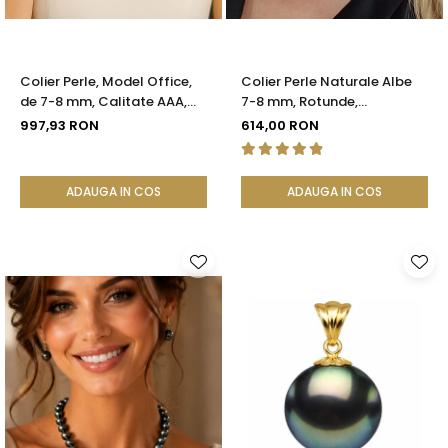
Colier Perle, Model Office,
Colier Perle Naturale Albe
de 7-8 mm, Calitate AAA,
7-8 mm, Rotunde,
Aur 14K | KASKADDA®
Închizătoare Argint 925 |
997,93 RON
614,00 RON
KASKADDA®
ADAUGA IN COS
ADAUGA IN COS