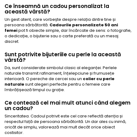
Ce înseamnă un cadou personalizat la
această vârstă?
Un gest atent, care vorbește despre relația dintre tine și
persoana sărbătorită.
Cadourile personalizate 50 ani
femei
pot fi obiecte simple, dar încărcate de sens: o fotografie,
o dedicație, o bijuterie sau o carte preferată cu un mesaj
discret.
Sunt potrivite bijuteriile cu perle la această
vârstă?
Da, sunt considerate simbolul clasic al eleganței. Perlele
naturale transmit rafinament, înțelepciune și frumusețe
interioară. O pereche de cercei sau un
colier cu perle
naturale
sunt alegeri perfecte pentru o femeie care
îmbrățișează timpul cu grație.
Ce contează cel mai mult atunci când alegem
un cadou?
Sinceritatea. Cadoul potrivit este cel care reflectă atenția și
respectul față de persoana sărbătorită. Un dar ales cu inimă,
oricât de simplu, valorează mai mult decât orice obiect
costisitor.