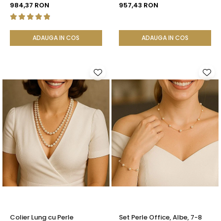
AAA, Aur 14K | KASKADDA®
Rare, Calitate AAA+, Aur 14K
984,37 RON
957,43 RON
| KASKADDA®
ADAUGA IN COS
ADAUGA IN COS
Colier Lung cu Perle
Set Perle Office, Albe, 7-8