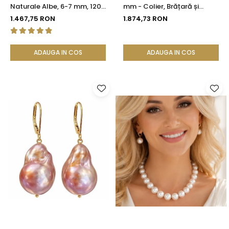
Naturale Albe, 6-7 mm, 120
mm - Colier, Brățară și
cm, Închizătoare Argint 925
Cercei, Aur Galben 14K |
1.467,75 RON
1.874,73 RON
| KASKADDA®
KASKADDA®
ADAUGA IN COS
ADAUGA IN COS