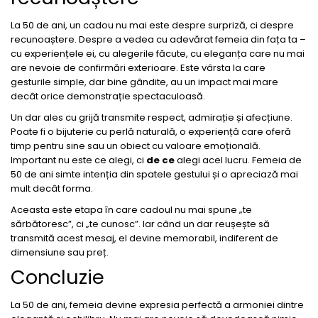
La 50 de ani, un cadou nu mai este despre surpriză, ci despre
recunoaștere. Despre a vedea cu adevărat femeia din fața ta –
cu experiențele ei, cu alegerile făcute, cu eleganța care nu mai
are nevoie de confirmări exterioare. Este vârsta la care
gesturile simple, dar bine gândite, au un impact mai mare
decât orice demonstrație spectaculoasă.
Un dar ales cu grijă transmite respect, admirație și afecțiune.
Poate fi o bijuterie cu perlă naturală, o experiență care oferă
timp pentru sine sau un obiect cu valoare emoțională.
Important nu este ce alegi, ci
de ce
alegi acel lucru. Femeia de
50 de ani simte intenția din spatele gestului și o apreciază mai
mult decât forma.
Aceasta este etapa în care cadoul nu mai spune „te
sărbătoresc”, ci „te cunosc”. Iar când un dar reușește să
transmită acest mesaj, el devine memorabil, indiferent de
dimensiune sau preț.
Concluzie
La 50 de ani, femeia devine expresia perfectă a armoniei dintre