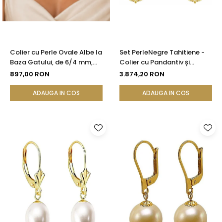
Colier cu Perle Ovale Albe la
Set PerleNegre Tahitiene -
Baza Gatului, de 6/4 mm,
Colier cu Pandantiv și
Calitate AAA, Aur 14K |
Cercei, Aur Galben 14K, Perle
897,00 RON
3.874,20 RON
KASKADDA®
Naturale 8-9 mm, Calitate
AAA | KASKADDA®
ADAUGA IN COS
ADAUGA IN COS