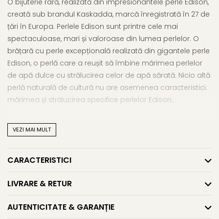
O bijuterie rară, realizată din impresionantele perle Edison,
creată sub brandul Kaskadda, marcă înregistrată în 27 de
țări în Europa. Perlele Edison sunt printre cele mai
spectaculoase, mari și valoroase din lumea perlelor. O
brățară cu perle excepțională realizată din gigantele perle
Edison, o perlă care a reușit să îmbine mărimea perlelor
de apă dulce cu strălucirea celor de apă sărată. Nicio altă
perlă naturală de cultură nu are asemenea caracteristici:
mărimea și strălucirea specifice perlelor Edison.
O brățară aur cu perle naturale Edison conferă eleganță și
VEZI MAI MULT
exclusivitate celei care o poartă, valoarea și frumusețea ei
dăinuind peste vreme.
CARACTERISTICI
O bijuterie cu perle naturale Edison confera eleganta si
exclusivitate celei care o poarta, valoarea si frumusetea ei
LIVRARE & RETUR
dainuind peste vreme.
AUTENTICITATE & GARANȚIE
Perlele naturale Edison de calitate sunt rare, astfel incat