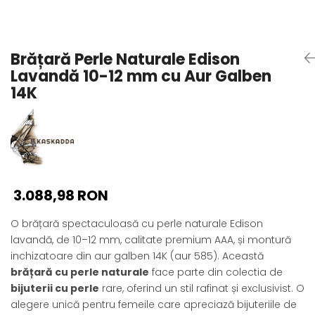
Seturi Perle cu Argint
Brățări cu Perle
Pandantive cu Perle
Brățară Perle Naturale Edison
Brose cu Perle
Lavandă 10-12 mm cu Aur Galben
14K
3.088,98 RON
O brățară spectaculoasă cu perle naturale Edison
lavandă, de 10–12 mm, calitate premium AAA, și montură
inchizatoare din aur galben 14K (aur 585). Această
brățară cu perle naturale
face parte din colectia de
bijuterii cu perle
rare, oferind un stil rafinat și exclusivist. O
alegere unică pentru femeile care apreciază bijuteriile de