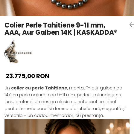
Seturi Perle cu Argint
Brățări cu Perle
Pandantive cu Perle
Colier Perle Tahitiene 9-11 mm,
Brose cu Perle
AAA, Aur Galben 14K | KASKADDA®
23.775,00 RON
Un
colier cu perle Tahitiene
, montat în aur galben de
14K, cu perle naturale de 9–11 mm, perfect rotunde și cu
luciu profund. Un design clasic cu note exotice, ideal
pentru femeile care își doresc o bijuterie rară, elegantă și
versatilă – un cadou memorabil, cu prestanță.