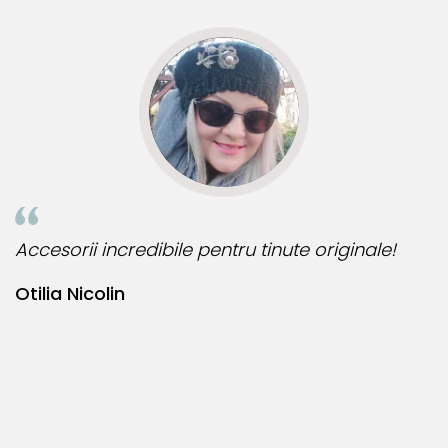
inale!
Bijuteria perfecta pentru ziua perfecta!
Bianca Manea-Mocan