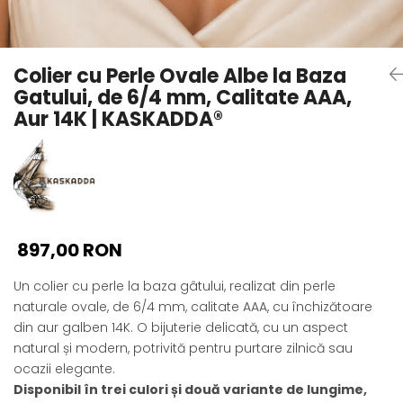
Seturi Perle cu Argint
Brățări cu Perle
Pandantive cu Perle
Colier cu Perle Ovale Albe la Baza
Brose cu Perle
Gatului, de 6/4 mm, Calitate AAA,
Aur 14K | KASKADDA®
897,00 RON
Un colier cu perle la baza gâtului, realizat din perle
naturale ovale, de 6/4 mm, calitate AAA, cu închizătoare
din aur galben 14K. O bijuterie delicată, cu un aspect
natural și modern, potrivită pentru purtare zilnică sau
ocazii elegante.
Disponibil în trei culori și două variante de lungime,