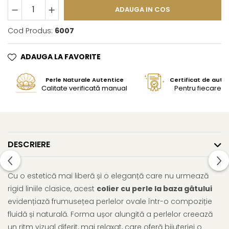
ADAUGA IN COS
Cod Produs:
6007
ADAUGA LA FAVORITE
Perle Naturale Autentice
Certificat de aute
Calitate verificată manual
Pentru fiecare bi
DESCRIERE
Cu o estetică mai liberă și o eleganță care nu urmează
rigid liniile clasice, acest
colier cu perle la baza gâtului
evidențiază frumusețea perlelor ovale într-o compoziție
fluidă și naturală. Forma ușor alungită a perlelor creează
un ritm vizual diferit, mai relaxat, care oferă bijuteriei o