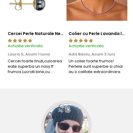
Descoperă farmecul unei combinații perfecte.
Acest colier
poate fi purtat cu
cercei cu perle
și o
brățară
delicată
pentru un look sofisticat.
Cercei Perle Naturale Negre 5-6 mm, Buton AAA, Aur 14K (aur 585), Tip Șurub | KASKADDA®
Colier cu Perle Lavanda la Baza Gatului, de 4-5 mm, Perle Rare, Calitate AAA+, Aur 14K | KASKADDA®
Aflați mai multe despre perlele Akoya aici:
Perlele de Akoya –
Mărgăritare pescuite din apele Japoniei
Achizitie verificata
Achizitie verificata
Ac
Laura S,
Acum 1 luna
Ada Baciu,
Acum 3 luni
M
4
Cercei foarte finuti,culoarea
Un colier foarte frumos!
eate superba un navy ff
Perlele sunt superbe si chiar
B
frumos.Lucrati bine,cu
au o calitate extraordinara.
b
siguranta am sa revin pt mai
s
multe comenzi.❤️
d
R