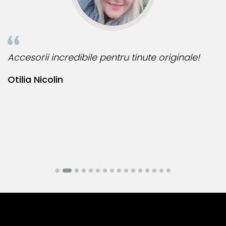
 originale!
Bijuteria perfecta pentru ziua perfec
Bianca Manea-Mocan