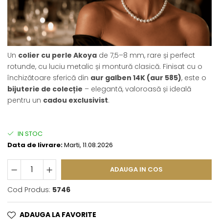
Un
colier cu perle Akoya
de 7,5–8 mm, rare și perfect
rotunde, cu luciu metalic și montură clasică. Finisat cu o
închizătoare sferică din
aur galben 14K (aur 585)
, este o
bijuterie de colecție
– elegantă, valoroasă și ideală
pentru un
cadou exclusivist
.
IN STOC
Data de livrare:
Marti, 11.08.2026
ADAUGA IN COS
Cod Produs:
5746
ADAUGA LA FAVORITE