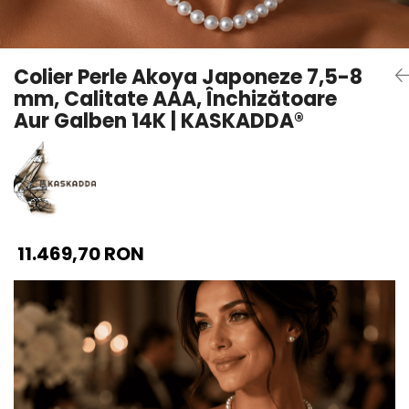
Seturi Perle cu Argint
Brățări cu Perle
Pandantive cu Perle
Colier Perle Akoya Japoneze 7,5-8
Brose cu Perle
mm, Calitate AAA, Închizătoare
Aur Galben 14K | KASKADDA®
11.469,70 RON