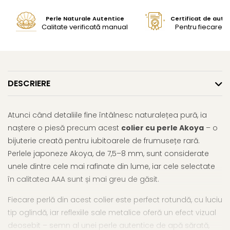
Perle Naturale Autentice
Certificat de aute
Calitate verificată manual
Pentru fiecare bi
DESCRIERE
Atunci când detaliile fine întâlnesc naturalețea pură, ia
naștere o piesă precum acest
colier cu perle Akoya
– o
bijuterie creată pentru iubitoarele de frumusețe rară.
Perlele japoneze Akoya, de 7,5–8 mm, sunt considerate
unele dintre cele mai rafinate din lume, iar cele selectate
în calitatea AAA sunt și mai greu de găsit.
Fiecare perlă din acest colier este perfect rotundă, cu luciu
tip oglindă, iar reflexiile sale metalice oferă un efect vizual
deosebit – semn al unei perle autentice de apă sărată,