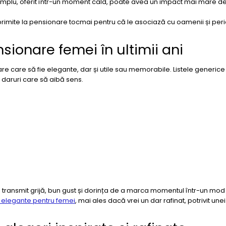
implu, oferit într-un moment cald, poate avea un impact mai mare d
 primite la pensionare tocmai pentru că le asociază cu oamenii și pe
ionare femei în ultimii ani
re care să fie elegante, dar și utile sau memorabile. Listele generic
 daruri care să aibă sens.
e transmit grijă, bun gust și dorința de a marca momentul într-un mod
 elegante pentru femei
, mai ales dacă vrei un dar rafinat, potrivit unei