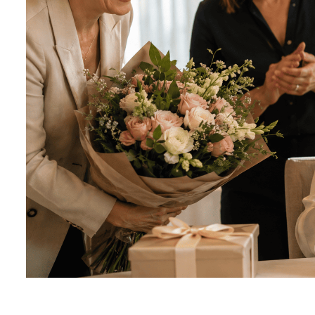
Seturi Perle cu Argint
Brățări cu Perle
Pandantive cu Perle
Brose cu Perle