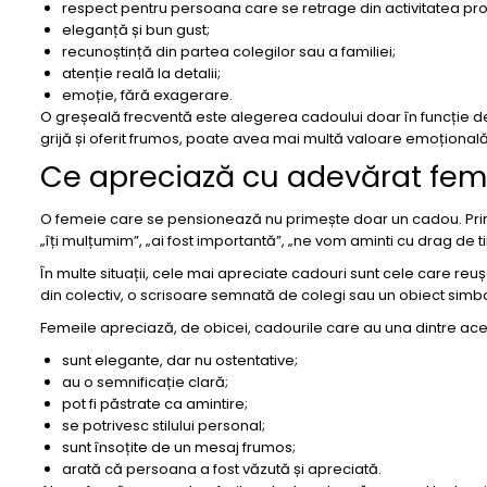
respect pentru persoana care se retrage din activitatea pro
eleganță și bun gust;
recunoștință din partea colegilor sau a familiei;
atenție reală la detalii;
emoție, fără exagerare.
O greșeală frecventă este alegerea cadoului doar în funcție de 
grijă și oferit frumos, poate avea mai multă valoare emoționa
Ce apreciază cu adevărat fem
O femeie care se pensionează nu primește doar un cadou. Primeș
„îți mulțumim”, „ai fost importantă”, „ne vom aminti cu drag de ti
În multe situații, cele mai apreciate cadouri sunt cele care reu
din colectiv, o scrisoare semnată de colegi sau un obiect simbo
Femeile apreciază, de obicei, cadourile care au una dintre aces
sunt elegante, dar nu ostentative;
au o semnificație clară;
pot fi păstrate ca amintire;
se potrivesc stilului personal;
sunt însoțite de un mesaj frumos;
arată că persoana a fost văzută și apreciată.