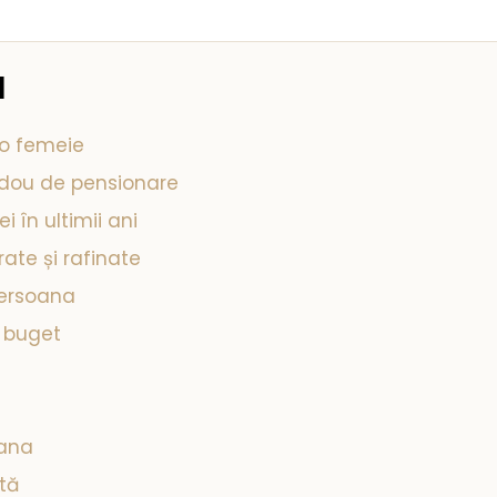
l
 o femeie
adou de pensionare
 în ultimii ani
ate și rafinate
persoana
e buget
oana
tă