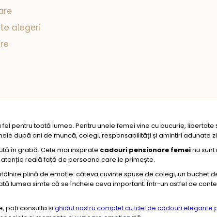
are
ate alegeri
are
l pentru toată lumea. Pentru unele femei vine cu bucurie, libertate și
heie după ani de muncă, colegi, responsabilități și amintiri adunate zi
ută în grabă. Cele mai inspirate
cadouri pensionare femei
nu sunt
 atenție reală față de persoana care le primește.
tâlnire plină de emoție: câteva cuvinte spuse de colegi, un buchet de 
 toată lumea simte că se încheie ceva important. Într-un astfel de conte
, poți consulta și
ghidul nostru complet cu idei de cadouri elegante 