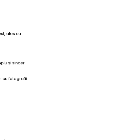
st, ales cu
lu și sincer:
 cu fotografii