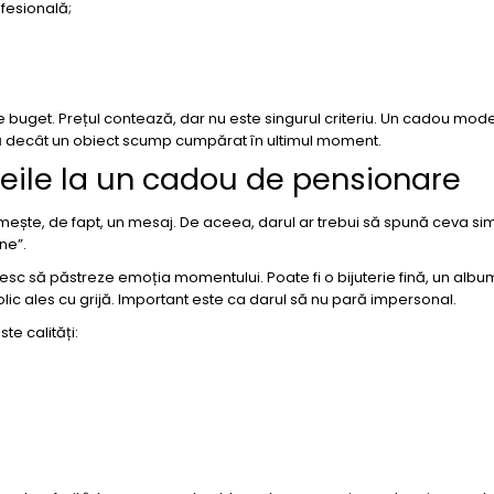
fesională;
buget. Prețul contează, dar nu este singurul criteriu. Un cadou mode
lă decât un obiect scump cumpărat în ultimul moment.
eile la un cadou de pensionare
te, de fapt, un mesaj. De aceea, darul ar trebui să spună ceva simp
ne”.
șesc să păstreze emoția momentului. Poate fi o bijuterie fină, un album
lic ales cu grijă. Important este ca darul să nu pară impersonal.
te calități: