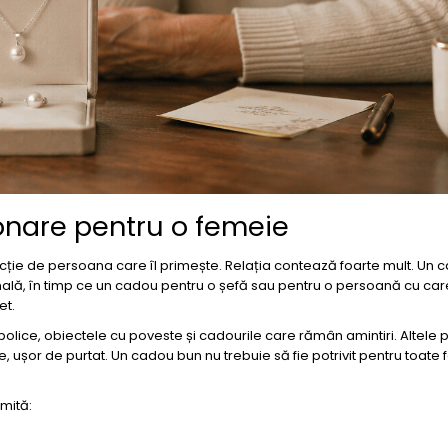
nare pentru o femeie
uncție de persoana care îl primește. Relația contează foarte mult. Un
lă, în timp ce un cadou pentru o șefă sau pentru o persoană cu care
et.
mbolice, obiectele cu poveste și cadourile care rămân amintiri. Altele 
ce, ușor de purtat. Un cadou bun nu trebuie să fie potrivit pentru toate 
mită: