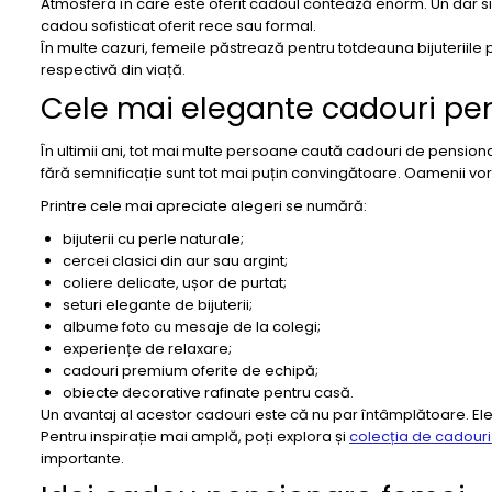
Atmosfera în care este oferit cadoul contează enorm. Un dar s
cadou sofisticat oferit rece sau formal.
În multe cazuri, femeile păstrează pentru totdeauna bijuteriile
respectivă din viață.
Cele mai elegante cadouri pens
În ultimii ani, tot mai multe persoane caută cadouri de pensiona
fără semnificație sunt tot mai puțin convingătoare. Oamenii vor
Printre cele mai apreciate alegeri se numără:
bijuterii cu perle naturale;
cercei clasici din aur sau argint;
coliere delicate, ușor de purtat;
seturi elegante de bijuterii;
albume foto cu mesaje de la colegi;
experiențe de relaxare;
cadouri premium oferite de echipă;
obiecte decorative rafinate pentru casă.
Un avantaj al acestor cadouri este că nu par întâmplătoare. El
Pentru inspirație mai amplă, poți explora și
colecția de cadouri
importante.