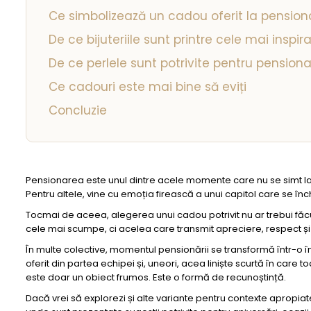
Ce simbolizează un cadou oferit la pension
De ce bijuteriile sunt printre cele mai inspir
De ce perlele sunt potrivite pentru pension
Ce cadouri este mai bine să eviți
Concluzie
Pensionarea este unul dintre acele momente care nu se simt la fe
Pentru altele, vine cu emoția firească a unui capitol care se înc
Tocmai de aceea, alegerea unui cadou potrivit nu ar trebui făc
cele mai scumpe, ci acelea care transmit apreciere, respect și
În multe colective, momentul pensionării se transformă într-o în
oferit din partea echipei și, uneori, acea liniște scurtă în care
este doar un obiect frumos. Este o formă de recunoștință.
Dacă vrei să explorezi și alte variante pentru contexte apropiate