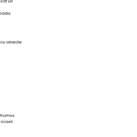
ecât un
rioada
e cu obiecte
 frumos.
 ocazii