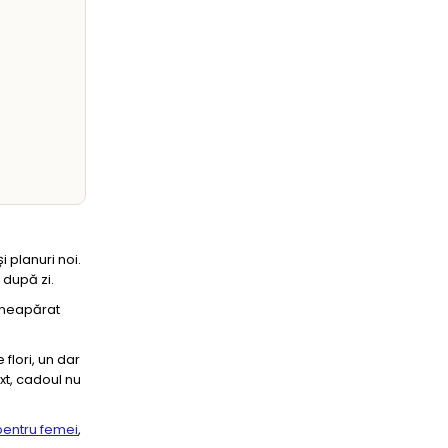
 planuri noi.
 după zi.
 neapărat
flori, un dar
xt, cadoul nu
pentru femei
,