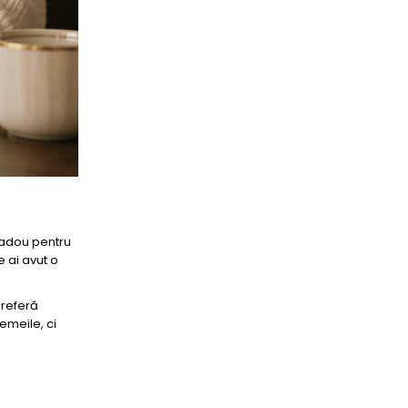
 cadou pentru
 ai avut o
preferă
femeile, ci