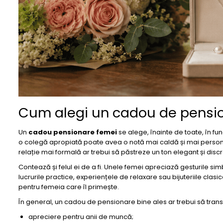
Cum alegi un cadou de pensio
Un
cadou pensionare femei
se alege, înainte de toate, în f
o colegă apropiată poate avea o notă mai caldă și mai persona
relație mai formală ar trebui să păstreze un ton elegant și discr
Contează și felul ei de a fi. Unele femei apreciază gesturile si
lucrurile practice, experiențele de relaxare sau bijuteriile clasi
pentru femeia care îl primește.
În general, un cadou de pensionare bine ales ar trebui să trans
apreciere pentru anii de muncă;